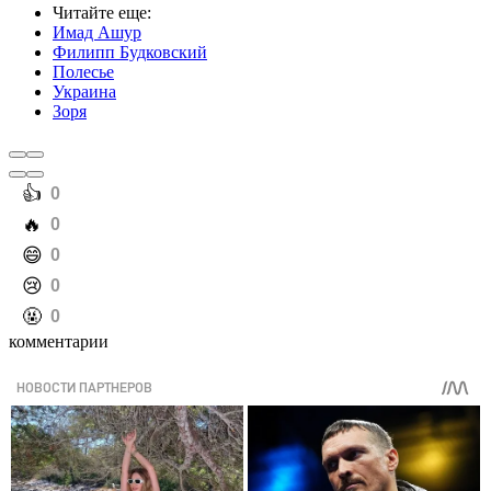
Читайте еще
:
Имад Ашур
Филипп Будковский
Полесье
Украина
Зоря
️👍
0
️🔥
0
️😄
0
️😢
0
️🤬
0
комментарии