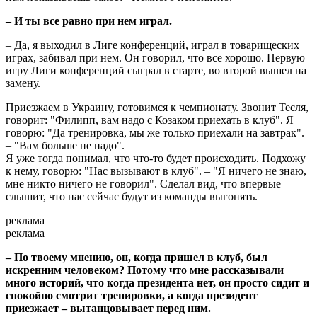
– И ты все равно при нем играл.
– Да, я выходил в Лиге конференций, играл в товарищеских
играх, забивал при нем. Он говорил, что все хорошо. Первую
игру Лиги конференций сыграл в старте, во второй вышел на
замену.
Приезжаем в Украину, готовимся к чемпионату. Звонит Тесля,
говорит: "Филипп, вам надо с Козаком приехать в клуб". Я
говорю: "Да тренировка, мы же только приехали на завтрак".
– "Вам больше не надо".
Я уже тогда понимал, что что-то будет происходить. Подхожу
к нему, говорю: "Нас вызывают в клуб". – "Я ничего не знаю,
мне никто ничего не говорил". Сделал вид, что впервые
слышит, что нас сейчас будут из команды выгонять.
реклама
реклама
– По твоему мнению, он, когда пришел в клуб, был
искренним человеком? Потому что мне рассказывали
много историй, что когда президента нет, он просто сидит и
спокойно смотрит тренировки, а когда президент
приезжает – вытанцовывает перед ним.