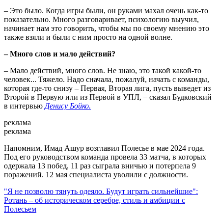
– Это было. Когда игры были, он руками махал очень как-то
показательно. Много разговаривает, психологию выучил,
начинает нам это говорить, чтобы мы по своему мнению это
также взяли и были с ним просто на одной волне.
– Много слов и мало действий?
– Мало действий, много слов. Не знаю, это такой какой-то
человек... Тяжело. Надо сначала, пожалуй, начать с команды,
которая где-то снизу – Первая, Вторая лига, пусть выведет из
Второй в Первую или из Первой в УПЛ, – сказал Будковский
в интервью
Денису Бойко.
реклама
реклама
Напомним, Имад Ашур возглавил Полесье в мае 2024 года.
Под его руководством команда провела 33 матча, в которых
одержала 13 побед, 11 раз сыграла вничью и потерпела 9
поражений. 12 мая специалиста уволили с должности.
"Я не позволю тянуть одеяло. Будут играть сильнейшие":
Ротань – об историческом серебре, стиль и амбиции с
Полесьем