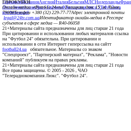
Германия
ЕВРОКУБКИ
Испания
Англия
Италия
Бельгия
МЛС
Нидерланды
Фран
Лига чемпионов
Онлайн-медиа «Футбол 24»
Лига Европы
пл. Галицкая, дом. 15, м. Львов,
Юношеская лига УЕФА
Лига
конференций
79008
Телефон +380 (32) 229-77-77
Адрес электронной почты
legal@24tv.com.ua
Идентификатор онлайн-медиа в Реестре
субъектов в сфере медиа — R40-06058
21+
Материалы сайта предназначены для лиц старше 21 года
При цитировании и использовании любых материалов ссылка
на "Футбол 24" обязательна. При цитировании и
использовании в сети Интернет гиперссылка на сайтт
football24.ua
обязательное. Материалы со знаком
"Спецпроект", "Партнерский материал", "Реклама", "Новости
компаний" публикуем на правах рекламы.
21+
Материалы сайта предназначены для лиц старше 21 года
Все права защищены. © 2005 -
2026
, ЧАО
"Телерадиокомпания Люкс". "Футбол 24".