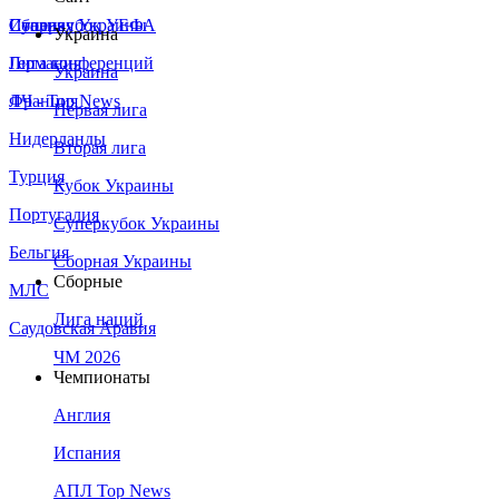
Сборная Украины
Италия
Суперкубок УЕФА
Украина
Германия
Лига конференций
Украина
Франция
ЛЧ - Top News
Первая лига
Нидерланды
Вторая лига
Турция
Кубок Украины
Португалия
Суперкубок Украины
Бельгия
Сборная Украины
Сборные
МЛС
Лига наций
Саудовская Аравия
ЧМ 2026
Чемпионаты
Англия
Испания
АПЛ Top News