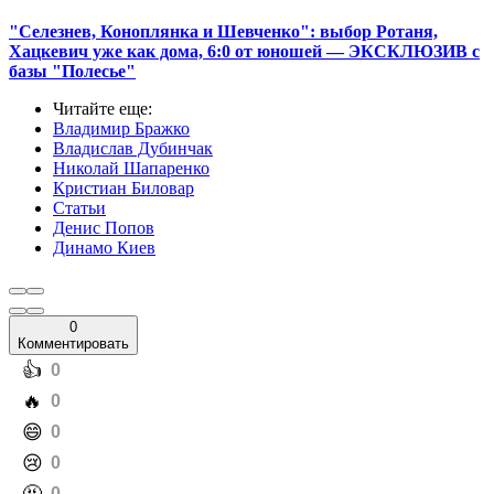
"Селезнев, Коноплянка и Шевченко": выбор Ротаня,
Хацкевич уже как дома, 6:0 от юношей — ЭКСКЛЮЗИВ с
базы "Полесье"
Читайте еще
:
Владимир Бражко
Владислав Дубинчак
Николай Шапаренко
Кристиан Биловар
Статьи
Денис Попов
Динамо Киев
0
Комментировать
️👍
0
️🔥
0
️😄
0
️😢
0
0