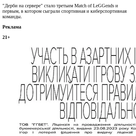
"Дерби на сервере" стало третьим Match of LeGGends и
первым, в котором сыграли спортивная и киберспортивная
команды.
Реклама
21+