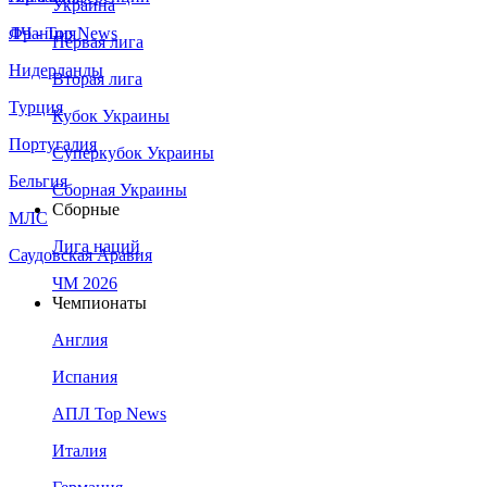
Украина
Франция
ЛЧ - Top News
Первая лига
Нидерланды
Вторая лига
Турция
Кубок Украины
Португалия
Суперкубок Украины
Бельгия
Сборная Украины
Сборные
МЛС
Лига наций
Саудовская Аравия
ЧМ 2026
Чемпионаты
Англия
Испания
АПЛ Top News
Италия