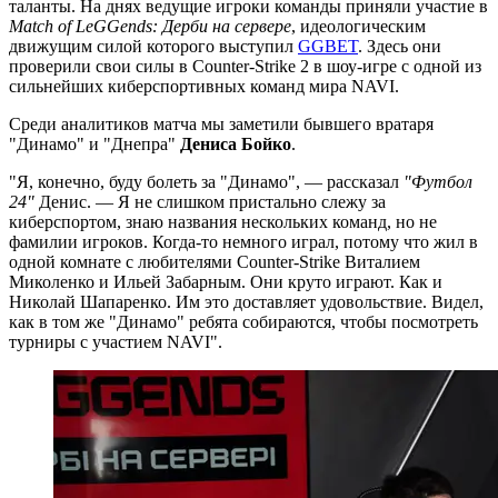
таланты. На днях ведущие игроки команды приняли участие в
Match of LeGGends: Дерби на сервере
, идеологическим
движущим силой которого выступил
GGBET
. Здесь они
проверили свои силы в Counter-Strike 2 в шоу-игре с одной из
сильнейших киберспортивных команд мира NAVI.
Среди аналитиков матча мы заметили бывшего вратаря
"Динамо" и "Днепра"
Дениса Бойко
.
"Я, конечно, буду болеть за "Динамо", — рассказал
"Футбол
24"
Денис. — Я не слишком пристально слежу за
киберспортом, знаю названия нескольких команд, но не
фамилии игроков. Когда-то немного играл, потому что жил в
одной комнате с любителями Counter-Strike Виталием
Миколенко и Ильей Забарным. Они круто играют. Как и
Николай Шапаренко. Им это доставляет удовольствие. Видел,
как в том же "Динамо" ребята собираются, чтобы посмотреть
турниры с участием NAVI".