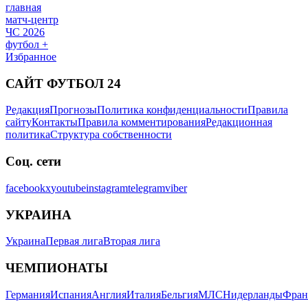
главная
матч-центр
ЧС 2026
футбол +
Избранное
САЙТ ФУТБОЛ 24
Редакция
Прогнозы
Политика конфиденциальности
Правила
сайту
Контакты
Правила комментирования
Редакционная
политика
Структура собственности
Соц. сети
facebook
x
youtube
instagram
telegram
viber
УКРАИНА
Украина
Первая лига
Вторая лига
ЧЕМПИОНАТЫ
Германия
Испания
Англия
Италия
Бельгия
МЛС
Нидерланды
Фран