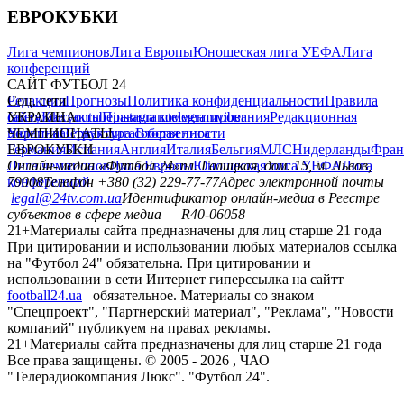
ЕВРОКУБКИ
Лига чемпионов
Лига Европы
Юношеская лига УЕФА
Лига
конференций
САЙТ ФУТБОЛ 24
Редакция
Соц. сети
Прогнозы
Политика конфиденциальности
Правила
сайту
facebook
УКРАИНА
Контакты
x
youtube
Правила комментирования
instagram
telegram
viber
Редакционная
политика
Украина
ЧЕМПИОНАТЫ
Первая лига
Структура собственности
Вторая лига
Германия
ЕВРОКУБКИ
Испания
Англия
Италия
Бельгия
МЛС
Нидерланды
Фран
Лига чемпионов
Онлайн-медиа «Футбол 24»
Лига Европы
пл. Галицкая, дом. 15, м. Львов,
Юношеская лига УЕФА
Лига
конференций
79008
Телефон +380 (32) 229-77-77
Адрес электронной почты
legal@24tv.com.ua
Идентификатор онлайн-медиа в Реестре
субъектов в сфере медиа — R40-06058
21+
Материалы сайта предназначены для лиц старше 21 года
При цитировании и использовании любых материалов ссылка
на "Футбол 24" обязательна. При цитировании и
использовании в сети Интернет гиперссылка на сайтт
football24.ua
обязательное. Материалы со знаком
"Спецпроект", "Партнерский материал", "Реклама", "Новости
компаний" публикуем на правах рекламы.
21+
Материалы сайта предназначены для лиц старше 21 года
Все права защищены. © 2005 -
2026
, ЧАО
"Телерадиокомпания Люкс". "Футбол 24".