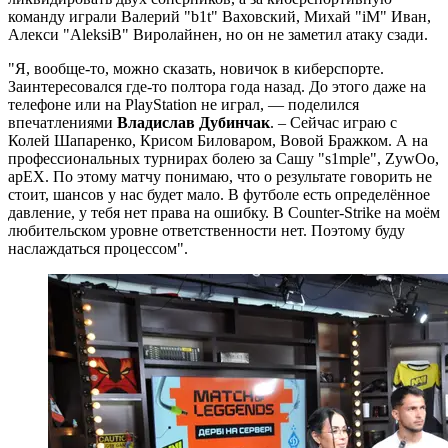
команду играли Валерий "b1t" Ваховский, Михай "iM" Иван,
Алекси "AleksiB" Виролайнен, но он не заметил атаку сзади.
"Я, вообще-то, можно сказать, новичок в киберспорте.
Заинтересовался где-то полтора года назад. До этого даже на
телефоне или на PlayStation не играл, — поделился
впечатлениями
Владислав Дубинчак
. – Сейчас играю с
Колей Шапаренко, Крисом Биловаром, Вовой Бражком. А на
профессиональных турнирах болею за Сашу "s1mple", ZywOo,
apEX. По этому матчу понимаю, что о результате говорить не
стоит, шансов у нас будет мало. В футболе есть определённое
давление, у тебя нет права на ошибку. В Counter-Strike на моём
любительском уровне ответственности нет. Поэтому буду
наслаждаться процессом".