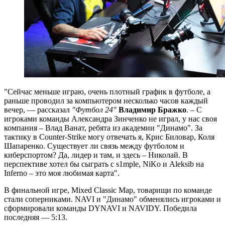
"Сейчас меньше играю, очень плотный график в футболе, а
раньше проводил за компьютером несколько часов каждый
вечер, — рассказал
"Футбол 24"
Владимир Бражко
. – С
игроками команды Александра Зинченко не играл, у нас своя
компания – Влад Ванат, ребята из академии "Динамо". За
тактику в Counter-Strike могу отвечать я, Крис Биловар, Коля
Шапаренко. Существует ли связь между футболом и
киберспортом? Да, лидер и там, и здесь – Николай. В
перспективе хотел бы сыграть с s1mple, NiKo и Aleksib на
Inferno – это моя любимая карта".
В финальной игре, Mixed Classic Map, товарищи по команде
стали соперниками. NAVI и "Динамо" обменялись игроками и
сформировали команды DYNAVI и NAVIDY. Победила
последняя — 5:13.