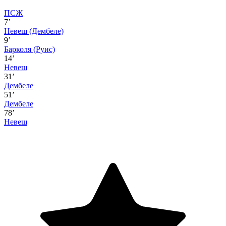
ПСЖ
7’
Невеш
(Дембеле)
9’
Барколя
(Руис)
14’
Невеш
31’
Дембеле
51’
Дембеле
78’
Невеш