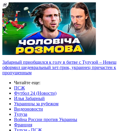
Забарный приобщился к голу в битве с Тулузой – Невеш
оформил шедевральный хет-трик, украинец причастен к
пропущенным
Читайте еще
:
ПСЖ
Футбол 24 (Новости)
Илья Забарный
Украинцы за рубежом
Видеоновости
Тулуза
Война России против Украины
Франция
Тулуза - ПСЖ