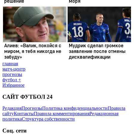
главная
матч-центр
прогнозы
футбол +
Избранное
САЙТ ФУТБОЛ 24
Редакция
Прогнозы
Политика конфиденциальности
Правила
сайту
Контакты
Правила комментирования
Редакционная
политика
Структура собственности
Соц. сети