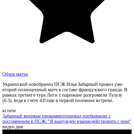
Обзор матча
Украинский новобранец ПСЖ Илья Забарный провел уже
второй полноценный матч в составе французского гранда. В
рамках третьего тура Лиги 1 парижане разгромили Тулузу
(6:3), ведя в счете 4:0 еще в первой половине встречи.
кстати
Забарный впервые прокомментировал пребывание с
россиянином в ПСЖ: "Я вынужден взаимодействовать с ним"
видео дня