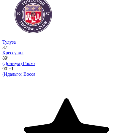
Тулуза
37’
Крессуэлл
89’
(Доннум)
Гбохо
90’+1
(Идальго)
Восса