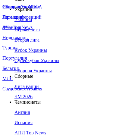
Сборная Украины
Италия
Суперкубок УЕФА
Украина
Германия
Лига конференций
Украина
Франция
ЛЧ - Top News
Первая лига
Нидерланды
Вторая лига
Турция
Кубок Украины
Португалия
Суперкубок Украины
Бельгия
Сборная Украины
Сборные
МЛС
Лига наций
Саудовская Аравия
ЧМ 2026
Чемпионаты
Англия
Испания
АПЛ Top News