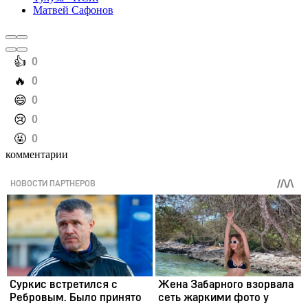
Матвей Сафонов
️👍
0
️🔥
0
️😄
0
️😢
0
️🤬
0
комментарии