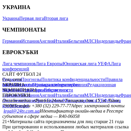
УКРАИНА
Украина
Первая лига
Вторая лига
ЧЕМПИОНАТЫ
Германия
Испания
Англия
Италия
Бельгия
МЛС
Нидерланды
Фран
ЕВРОКУБКИ
Лига чемпионов
Лига Европы
Юношеская лига УЕФА
Лига
конференций
САЙТ ФУТБОЛ 24
Редакция
Соц. сети
Прогнозы
Политика конфиденциальности
Правила
сайту
facebook
УКРАИНА
Контакты
x
youtube
Правила комментирования
instagram
telegram
viber
Редакционная
политика
Украина
ЧЕМПИОНАТЫ
Первая лига
Структура собственности
Вторая лига
Германия
ЕВРОКУБКИ
Испания
Англия
Италия
Бельгия
МЛС
Нидерланды
Фран
Лига чемпионов
Онлайн-медиа «Футбол 24»
Лига Европы
пл. Галицкая, дом. 15, м. Львов,
Юношеская лига УЕФА
Лига
конференций
79008
Телефон +380 (32) 229-77-77
Адрес электронной почты
legal@24tv.com.ua
Идентификатор онлайн-медиа в Реестре
субъектов в сфере медиа — R40-06058
21+
Материалы сайта предназначены для лиц старше 21 года
При цитировании и использовании любых материалов ссылка