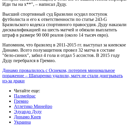
Иди ты на х**", – написал Дуду.
Высший спортивный суд Бразилии осудил поступок
футболиста и его к ответственности по статье 243-G
Бразильского кодекса спортивного правосудия. Дуду наказали
дисквалификацией на шесть матчей и обязали выплатить
штраф в размере 90 000 реалов (около 14 тысяч евро).
Напомним, что бразилец в 2011-2015 гг. выступал за киевское
Динамо. Всего полузащитник провел 32 матча в составе
"бело-синих", забил 4 гола и отдал 5 ассистов. В 2015 году
Дуду перебрался в Гремио.
Динамо провалилось с Осиеком, потерпев минимальное
поражение – Шапаренко удалили, матч не стали доигрывать
из-за драки
Читайте еще
:
Палмейрас
Гремио
Атлетико Минейро
Эдуардо Дуду
Динамо Киев
Украина