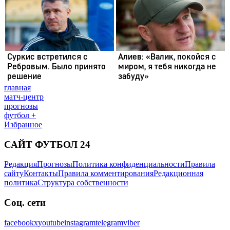
главная
матч-центр
прогнозы
футбол +
Избранное
САЙТ ФУТБОЛ 24
Редакция
Прогнозы
Политика конфиденциальности
Правила
сайту
Контакты
Правила комментирования
Редакционная
политика
Структура собственности
Соц. сети
facebook
x
youtube
instagram
telegram
viber