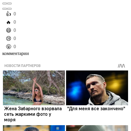
️👍
0
️🔥
0
️😄
0
️😢
0
️🤬
0
комментарии