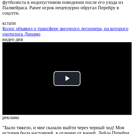
футболиста в недопустимом поведении после его ухода из
Палмейраса. Ранее игрок нецензурно обругал Перейру в
соцсети.
кстати
Колос объявил о трансфере звездного легионера, на которого
охотилось Динамо
видео дня
Play
Video
реклама
"Было тяжело, и мне сказали выйти через черный ход! Моя
история была настоящей, в отличие от вашей, Лейла Перейра.