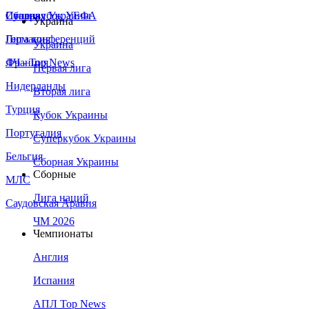
Сборная Украины
Италия
Суперкубок УЕФА
Украина
Германия
Лига конференций
Украина
Франция
ЛЧ - Top News
Первая лига
Нидерланды
Вторая лига
Турция
Кубок Украины
Португалия
Суперкубок Украины
Бельгия
Сборная Украины
Сборные
МЛС
Лига наций
Саудовская Аравия
ЧМ 2026
Чемпионаты
Англия
Испания
АПЛ Top News