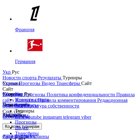
Франция
Германия
Укр
Рус
Новости спорта
Результаты
Турниры
Украина
Статьи
Прогнозы
Видео
Трансферы
Сайт
Сайт
Украина
Сборные
Укр
Рус
Редакция
Прогнозы
Политика конфиденциальности
Правила
Новости спорта
сайту
Контакты
Правила комментирования
Редакционная
Первая лига
Лига наций
Чемпионаты
Результаты
политика
Структура собственности
Турниры
Соц. сети
Вторая лига
ЧМ 2026
Англия
Еврокубки
Статьи
facebook
x
youtube
instagram
telegram
viber
Прогнозы
Кубок Украины
Испания
Лига чемпионов
Ко всем турнирам
Видео
Трансферы
Суперкубок Украины
АПЛ Top News
Лига Европы
Сайт