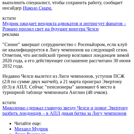
выполнить специалист, чтобы сохранить работу, сообщает
инсайдер
Николо Скира.
кстати
Мудрик ожидает вердикта адвокатов и интригует фанатов –
Романо пролил свет на будущее вингера Челси
реклама
"Синие" завершат сотрудничество с Росеньйором, если клуб
не квалифицируется в Лигу чемпионов на следующий сезон.
Отметим, что английский тренер возглавил лондонцев зимой
2026 года, а его действующее соглашение рассчитано 30 июня
2032 года.
Недавно Челси вылетел из Лиги чемпионов, уступив ПСЖ
(2:8 по сумме двух матчей), а 21 марта проиграл Эвертону
(0:3) в АПЛ. Сейчас "пенсионеры" занимают 6 место в
турнирной таблице чемпионата Англии (48 очков).
кстати
Миколенко сдержал главную звезду Челси и помог Эвертону
разбить лондонцев – в АПЛ дикая битва за Лигу чемпионов
Читайте еще
:
Михаил Мудрик