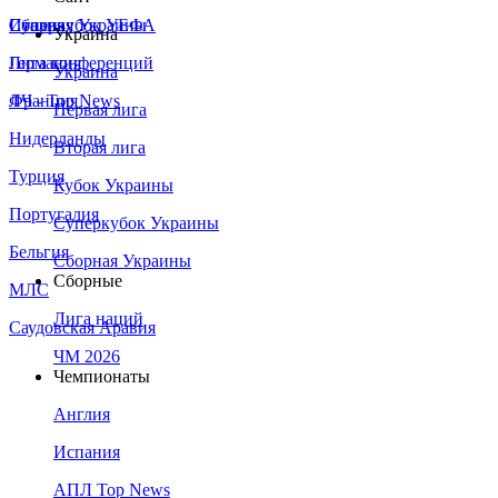
Сборная Украины
Италия
Суперкубок УЕФА
Украина
Германия
Лига конференций
Украина
Франция
ЛЧ - Top News
Первая лига
Нидерланды
Вторая лига
Турция
Кубок Украины
Португалия
Суперкубок Украины
Бельгия
Сборная Украины
Сборные
МЛС
Лига наций
Саудовская Аравия
ЧМ 2026
Чемпионаты
Англия
Испания
АПЛ Top News