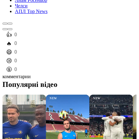
Лиам Росеньор
Челси
АПЛ Top News
️👍
0
️🔥
0
️😄
0
️😢
0
️🤬
0
комментарии