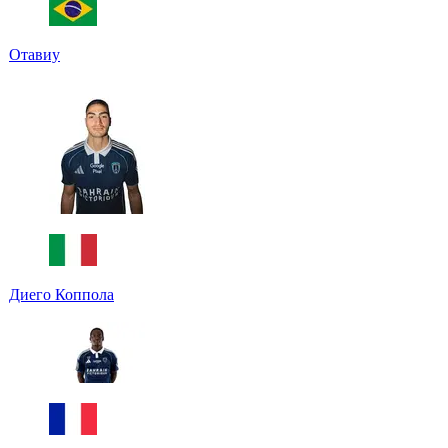
Отавиу
Диего Коппола