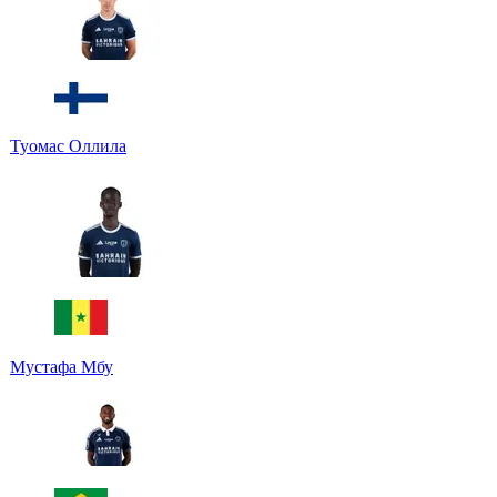
Туомас Оллила
Мустафа Мбу