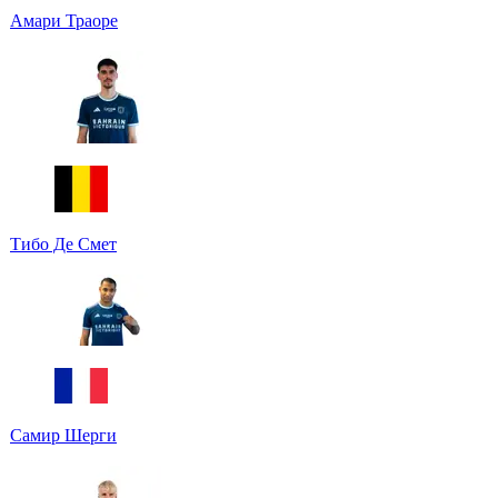
Амари Траоре
Тибо Де Смет
Самир Шерги