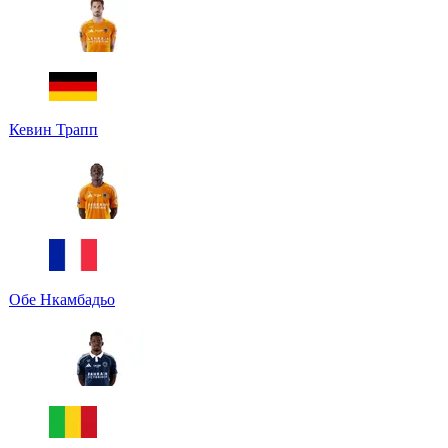
Кевин Трапп
Обе Нкамбадьо