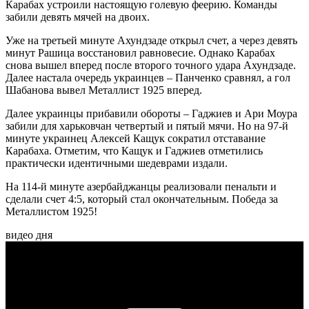
Карабах устроили настоящую голевую феерию. Команды
забили девять мячей на двоих.
Уже на третьей минуте Ахундзаде открыл счет, а через девять
минут Рашица восстановил равновесие. Однако Карабах
снова вышел вперед после второго точного удара Ахундзаде.
Далее настала очередь украинцев – Панченко сравнял, а гол
Шабанова вывел Металлист 1925 вперед.
Далее украинцы прибавили обороты – Гаджиев и Ари Моура
забили для харьковчан четвертый и пятый мячи. Но на 97-й
минуте украинец Алексей Кащук сократил отставание
Карабаха. Отметим, что Кащук и Гаджиев отметились
практически идентичными шедеврами издали.
На 114-й минуте азербайджанцы реализовали пенальти и
сделали счет 4:5, который стал окончательным. Победа за
Металлистом 1925!
видео дня