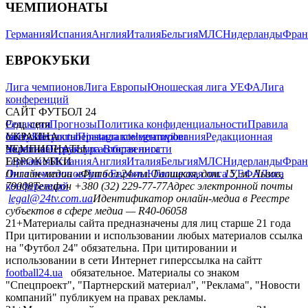
ЧЕМПИОНАТЫ
Германия
Испания
Англия
Италия
Бельгия
МЛС
Нидерланды
Фран
ЕВРОКУБКИ
Лига чемпионов
Лига Европы
Юношеская лига УЕФА
Лига
конференций
САЙТ ФУТБОЛ 24
Редакция
Соц. сети
Прогнозы
Политика конфиденциальности
Правила
сайту
facebook
УКРАИНА
Контакты
x
youtube
Правила комментирования
instagram
telegram
viber
Редакционная
политика
Украина
ЧЕМПИОНАТЫ
Первая лига
Структура собственности
Вторая лига
Германия
ЕВРОКУБКИ
Испания
Англия
Италия
Бельгия
МЛС
Нидерланды
Фран
Лига чемпионов
Онлайн-медиа «Футбол 24»
Лига Европы
пл. Галицкая, дом. 15, м. Львов,
Юношеская лига УЕФА
Лига
конференций
79008
Телефон +380 (32) 229-77-77
Адрес электронной почты
legal@24tv.com.ua
Идентификатор онлайн-медиа в Реестре
субъектов в сфере медиа — R40-06058
21+
Материалы сайта предназначены для лиц старше 21 года
При цитировании и использовании любых материалов ссылка
на "Футбол 24" обязательна. При цитировании и
использовании в сети Интернет гиперссылка на сайтт
football24.ua
обязательное. Материалы со знаком
"Спецпроект", "Партнерский материал", "Реклама", "Новости
компаний" публикуем на правах рекламы.