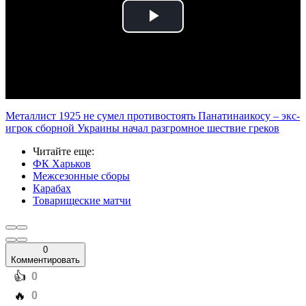
Play
Video
Металлист 1925 не сумел противостоять Панатинаикосу – экс-
игрок сборной Украины начал разгромное шествие греков
Читайте еще
:
ФК Харьков
Межсезонные сборы
Карабах
Товарищеские матчи
0
Комментировать
️👍
0
️🔥
0