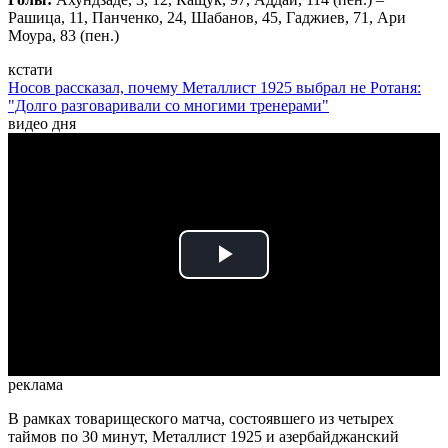
Рашица, 11, Панченко, 24, Шабанов, 45, Гаджиев, 71, Ари
Моура, 83 (пен.)
кстати
Носов рассказал, почему Металлист 1925 выбрал не Ротаня:
"Долго разговаривали со многими тренерами"
видео дня
Play
Video
реклама
В рамках товарищеского матча, состоявшего из четырех
таймов по 30 минут, Металлист 1925 и азербайджанский