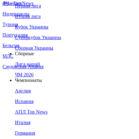
Франция
ЛЧ - Top News
Первая лига
Нидерланды
Вторая лига
Турция
Кубок Украины
Португалия
Суперкубок Украины
Бельгия
Сборная Украины
Сборные
МЛС
Лига наций
Саудовская Аравия
ЧМ 2026
Чемпионаты
Англия
Испания
АПЛ Top News
Италия
Германия