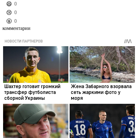
️😄
0
️😢
0
️🤬
0
комментарии