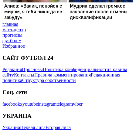
главная
матч-центр
прогнозы
футбол +
Избранное
САЙТ ФУТБОЛ 24
Редакция
Прогнозы
Политика конфиденциальности
Правила
сайту
Контакты
Правила комментирования
Редакционная
политика
Структура собственности
Соц. сети
facebook
x
youtube
instagram
telegram
viber
УКРАИНА
Украина
Первая лига
Вторая лига