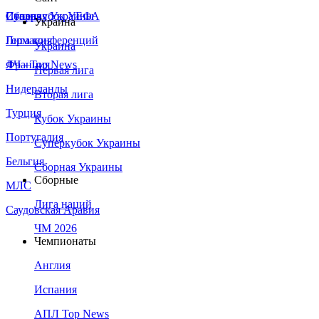
Сборная Украины
Италия
Суперкубок УЕФА
Украина
Германия
Лига конференций
Украина
Франция
ЛЧ - Top News
Первая лига
Нидерланды
Вторая лига
Турция
Кубок Украины
Португалия
Суперкубок Украины
Бельгия
Сборная Украины
Сборные
МЛС
Лига наций
Саудовская Аравия
ЧМ 2026
Чемпионаты
Англия
Испания
АПЛ Top News