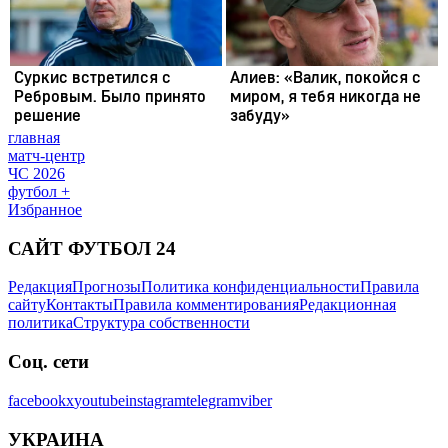
главная
матч-центр
ЧС 2026
футбол +
Избранное
САЙТ ФУТБОЛ 24
Редакция
Прогнозы
Политика конфиденциальности
Правила
сайту
Контакты
Правила комментирования
Редакционная
политика
Структура собственности
Соц. сети
facebook
x
youtube
instagram
telegram
viber
УКРАИНА