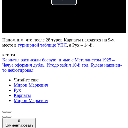
Play
Video
Напомним, что после 28 туров Карпаты находятся на 9-м
месте в
турнирной таблице УПЛ
, а Рух – 14-й.
кстати
Карпаты расписали боевую ничью с Металлистом 1925 –
Чачуа оформил дубль, Итодо забил 10-й гол, Булеза наконец-
то дебютировал
Читайте еще
:
Мирон Маркевич
Рух
Карпаты
Мирон Маркевич
0
Комментировать