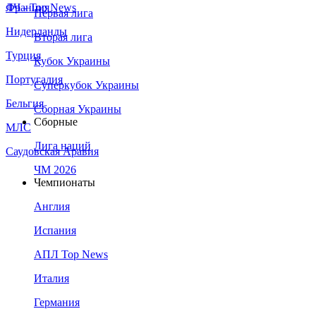
Франция
ЛЧ - Top News
Первая лига
Нидерланды
Вторая лига
Турция
Кубок Украины
Португалия
Суперкубок Украины
Бельгия
Сборная Украины
Сборные
МЛС
Лига наций
Саудовская Аравия
ЧМ 2026
Чемпионаты
Англия
Испания
АПЛ Top News
Италия
Германия