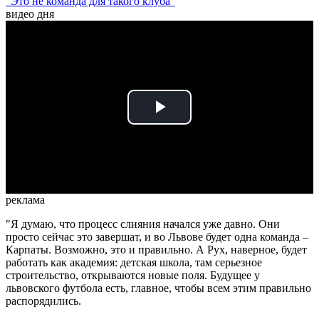
"Это не команда для такого клуба"
видео дня
Play
Video
реклама
"Я думаю, что процесс слияния начался уже давно. Они
просто сейчас это завершат, и во Львове будет одна команда –
Карпаты. Возможно, это и правильно. А Рух, наверное, будет
работать как академия: детская школа, там серьезное
строительство, открываются новые поля. Будущее у
львовского футбола есть, главное, чтобы всем этим правильно
распорядились.