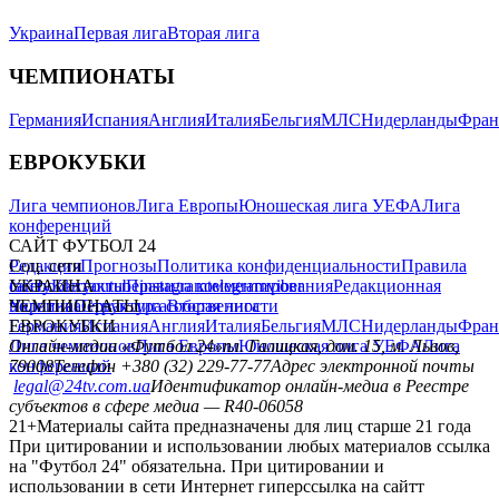
Украина
Первая лига
Вторая лига
ЧЕМПИОНАТЫ
Германия
Испания
Англия
Италия
Бельгия
МЛС
Нидерланды
Фран
ЕВРОКУБКИ
Лига чемпионов
Лига Европы
Юношеская лига УЕФА
Лига
конференций
САЙТ ФУТБОЛ 24
Редакция
Соц. сети
Прогнозы
Политика конфиденциальности
Правила
сайту
facebook
УКРАИНА
Контакты
x
youtube
Правила комментирования
instagram
telegram
viber
Редакционная
политика
Украина
ЧЕМПИОНАТЫ
Первая лига
Структура собственности
Вторая лига
Германия
ЕВРОКУБКИ
Испания
Англия
Италия
Бельгия
МЛС
Нидерланды
Фран
Лига чемпионов
Онлайн-медиа «Футбол 24»
Лига Европы
пл. Галицкая, дом. 15, м. Львов,
Юношеская лига УЕФА
Лига
конференций
79008
Телефон +380 (32) 229-77-77
Адрес электронной почты
legal@24tv.com.ua
Идентификатор онлайн-медиа в Реестре
субъектов в сфере медиа — R40-06058
21+
Материалы сайта предназначены для лиц старше 21 года
При цитировании и использовании любых материалов ссылка
на "Футбол 24" обязательна. При цитировании и
использовании в сети Интернет гиперссылка на сайтт