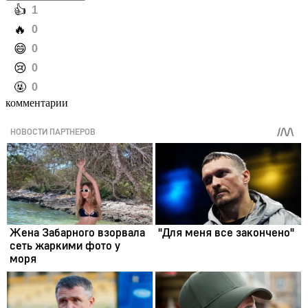
️👍
1
️🔥
0
️😄
0
️😢
0
️🤬
0
комментарии