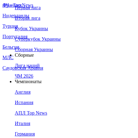
Франция
ЛЧ - Top News
Первая лига
Нидерланды
Вторая лига
Турция
Кубок Украины
Португалия
Суперкубок Украины
Бельгия
Сборная Украины
Сборные
МЛС
Лига наций
Саудовская Аравия
ЧМ 2026
Чемпионаты
Англия
Испания
АПЛ Top News
Италия
Германия