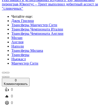
переиграв Ювентус – Трент выполнил дебютный ассист за
"сливочных"
Читайте еще
:
Джек Грилиш
Трансферы Манчестер Сити
Трансферы Чемпионата Италии
Трансферы Чемпионата Англии
Милан
Англия
Наполи
Трансферы Милана
Трансферы
Ньюкасл
Манчестер Сити
0
Комментировать
️👍
0
️🔥
0
️😄
0