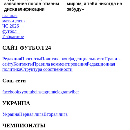
главная
матч-центр
ЧС 2026
футбол +
Избранное
САЙТ ФУТБОЛ 24
Редакция
Прогнозы
Политика конфиденциальности
Правила
сайту
Контакты
Правила комментирования
Редакционная
политика
Структура собственности
Соц. сети
facebook
x
youtube
instagram
telegram
viber
УКРАИНА
Украина
Первая лига
Вторая лига
ЧЕМПИОНАТЫ