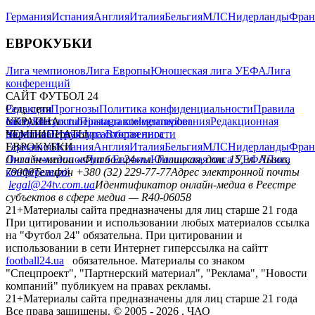
Германия
Испания
Англия
Италия
Бельгия
МЛС
Нидерланды
Фран
ЕВРОКУБКИ
Лига чемпионов
Лига Европы
Юношеская лига УЕФА
Лига
конференций
САЙТ ФУТБОЛ 24
Редакция
Соц. сети
Прогнозы
Политика конфиденциальности
Правила
сайту
facebook
УКРАИНА
Контакты
x
youtube
Правила комментирования
instagram
telegram
viber
Редакционная
политика
Украина
ЧЕМПИОНАТЫ
Первая лига
Структура собственности
Вторая лига
Германия
ЕВРОКУБКИ
Испания
Англия
Италия
Бельгия
МЛС
Нидерланды
Фран
Лига чемпионов
Онлайн-медиа «Футбол 24»
Лига Европы
пл. Галицкая, дом. 15, м. Львов,
Юношеская лига УЕФА
Лига
конференций
79008
Телефон +380 (32) 229-77-77
Адрес электронной почты
legal@24tv.com.ua
Идентификатор онлайн-медиа в Реестре
субъектов в сфере медиа — R40-06058
21+
Материалы сайта предназначены для лиц старше 21 года
При цитировании и использовании любых материалов ссылка
на "Футбол 24" обязательна. При цитировании и
использовании в сети Интернет гиперссылка на сайтт
football24.ua
обязательное. Материалы со знаком
"Спецпроект", "Партнерский материал", "Реклама", "Новости
компаний" публикуем на правах рекламы.
21+
Материалы сайта предназначены для лиц старше 21 года
Все права защищены. © 2005 -
2026
, ЧАО