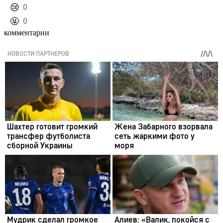
️😢
0
️🤬
0
комментарии