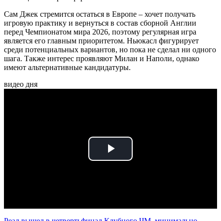
Сам Джек стремится остаться в Европе – хочет получать
игровую практику и вернуться в состав сборной Англии
перед Чемпионатом мира 2026, поэтому регулярная игра
является его главным приоритетом. Ньюкасл фигурирует
среди потенциальных вариантов, но пока не сделал ни одного
шага. Также интерес проявляют Милан и Наполи, однако
имеют альтернативные кандидатуры.
видео дня
Play
Video
Реал вышел в четвертьфинал Клубного ЧМ, минимально