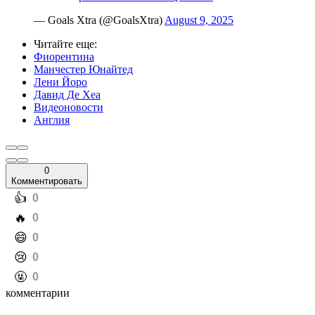
— Goals Xtra (@GoalsXtra)
August 9, 2025
Читайте еще
:
Фиорентина
Манчестер Юнайтед
Лени Йоро
Давид Де Хеа
Видеоновости
Англия
0
Комментировать
️👍
0
️🔥
0
️😄
0
️😢
0
️🤬
0
комментарии