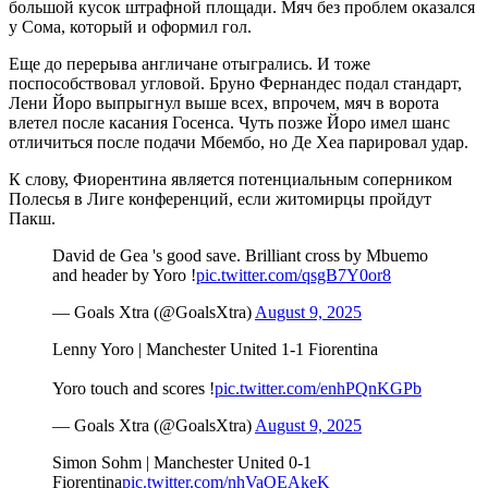
большой кусок штрафной площади. Мяч без проблем оказался
у Сома, который и оформил гол.
Еще до перерыва англичане отыгрались. И тоже
поспособствовал угловой. Бруно Фернандес подал стандарт,
Лени Йоро выпрыгнул выше всех, впрочем, мяч в ворота
влетел после касания Госенса. Чуть позже Йоро имел шанс
отличиться после подачи Мбембо, но Де Хеа парировал удар.
К слову, Фиорентина является потенциальным соперником
Полесья в Лиге конференций, если житомирцы пройдут
Пакш.
David de Gea 's good save. Brilliant cross by Mbuemo
and header by Yoro !
pic.twitter.com/qsgB7Y0or8
— Goals Xtra (@GoalsXtra)
August 9, 2025
Lenny Yoro | Manchester United 1-1 Fiorentina
Yoro touch and scores !
pic.twitter.com/enhPQnKGPb
— Goals Xtra (@GoalsXtra)
August 9, 2025
Simon Sohm | Manchester United 0-1
Fiorentina
pic.twitter.com/nhVaQEAkeK