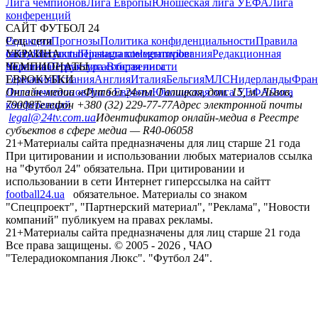
Лига чемпионов
Лига Европы
Юношеская лига УЕФА
Лига
конференций
САЙТ ФУТБОЛ 24
Редакция
Соц. сети
Прогнозы
Политика конфиденциальности
Правила
сайту
facebook
УКРАИНА
Контакты
x
youtube
Правила комментирования
instagram
telegram
viber
Редакционная
политика
Украина
ЧЕМПИОНАТЫ
Первая лига
Структура собственности
Вторая лига
Германия
ЕВРОКУБКИ
Испания
Англия
Италия
Бельгия
МЛС
Нидерланды
Фран
Лига чемпионов
Онлайн-медиа «Футбол 24»
Лига Европы
пл. Галицкая, дом. 15, м. Львов,
Юношеская лига УЕФА
Лига
конференций
79008
Телефон +380 (32) 229-77-77
Адрес электронной почты
legal@24tv.com.ua
Идентификатор онлайн-медиа в Реестре
субъектов в сфере медиа — R40-06058
21+
Материалы сайта предназначены для лиц старше 21 года
При цитировании и использовании любых материалов ссылка
на "Футбол 24" обязательна. При цитировании и
использовании в сети Интернет гиперссылка на сайтт
football24.ua
обязательное. Материалы со знаком
"Спецпроект", "Партнерский материал", "Реклама", "Новости
компаний" публикуем на правах рекламы.
21+
Материалы сайта предназначены для лиц старше 21 года
Все права защищены. © 2005 -
2026
, ЧАО
"Телерадиокомпания Люкс". "Футбол 24".