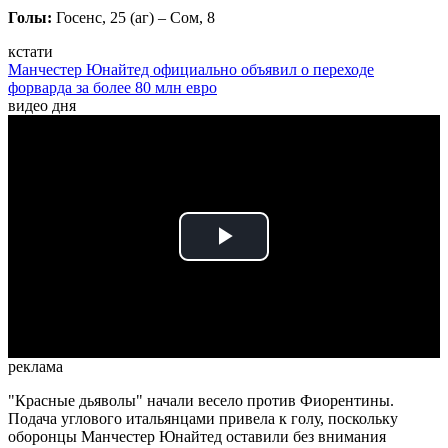
Голы:
Госенс, 25 (аг) – Сом, 8
кстати
Манчестер Юнайтед официально объявил о переходе
форварда за более 80 млн евро
видео дня
Play
Video
реклама
"Красные дьяволы" начали весело против Фиорентины.
Подача углового итальянцами привела к голу, поскольку
оборонцы Манчестер Юнайтед оставили без внимания