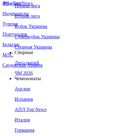
Франция
ЛЧ - Top News
Первая лига
Нидерланды
Вторая лига
Турция
Кубок Украины
Португалия
Суперкубок Украины
Бельгия
Сборная Украины
Сборные
МЛС
Лига наций
Саудовская Аравия
ЧМ 2026
Чемпионаты
Англия
Испания
АПЛ Top News
Италия
Германия