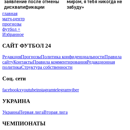
главная
матч-центр
прогнозы
футбол +
Избранное
САЙТ ФУТБОЛ 24
Редакция
Прогнозы
Политика конфиденциальности
Правила
сайту
Контакты
Правила комментирования
Редакционная
политика
Структура собственности
Соц. сети
facebook
x
youtube
instagram
telegram
viber
УКРАИНА
Украина
Первая лига
Вторая лига
ЧЕМПИОНАТЫ