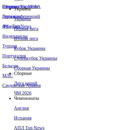
Сборная Украины
Италия
Суперкубок УЕФА
Украина
Германия
Лига конференций
Украина
Франция
ЛЧ - Top News
Первая лига
Нидерланды
Вторая лига
Турция
Кубок Украины
Португалия
Суперкубок Украины
Бельгия
Сборная Украины
Сборные
МЛС
Лига наций
Саудовская Аравия
ЧМ 2026
Чемпионаты
Англия
Испания
АПЛ Top News