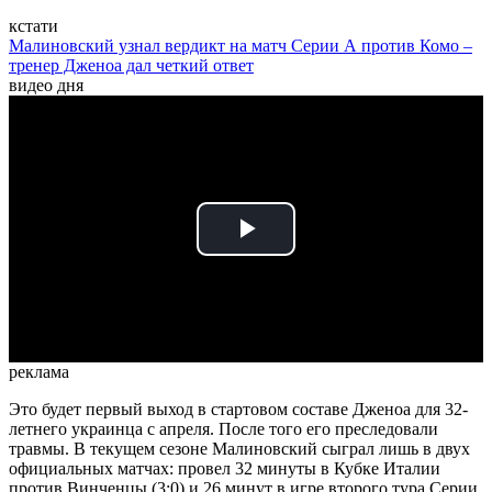
кстати
Малиновский узнал вердикт на матч Серии А против Комо –
тренер Дженоа дал четкий ответ
видео дня
Play
Video
реклама
Это будет первый выход в стартовом составе Дженоа для 32-
летнего украинца с апреля. После того его преследовали
травмы. В текущем сезоне Малиновский сыграл лишь в двух
официальных матчах: провел 32 минуты в Кубке Италии
против Винченцы (3:0) и 26 минут в игре второго тура Серии