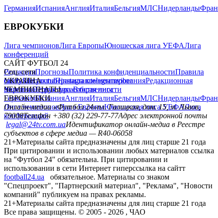
Германия
Испания
Англия
Италия
Бельгия
МЛС
Нидерланды
Фран
ЕВРОКУБКИ
Лига чемпионов
Лига Европы
Юношеская лига УЕФА
Лига
конференций
САЙТ ФУТБОЛ 24
Редакция
Соц. сети
Прогнозы
Политика конфиденциальности
Правила
сайту
facebook
УКРАИНА
Контакты
x
youtube
Правила комментирования
instagram
telegram
viber
Редакционная
политика
Украина
ЧЕМПИОНАТЫ
Первая лига
Структура собственности
Вторая лига
Германия
ЕВРОКУБКИ
Испания
Англия
Италия
Бельгия
МЛС
Нидерланды
Фран
Лига чемпионов
Онлайн-медиа «Футбол 24»
Лига Европы
пл. Галицкая, дом. 15, м. Львов,
Юношеская лига УЕФА
Лига
конференций
79008
Телефон +380 (32) 229-77-77
Адрес электронной почты
legal@24tv.com.ua
Идентификатор онлайн-медиа в Реестре
субъектов в сфере медиа — R40-06058
21+
Материалы сайта предназначены для лиц старше 21 года
При цитировании и использовании любых материалов ссылка
на "Футбол 24" обязательна. При цитировании и
использовании в сети Интернет гиперссылка на сайтт
football24.ua
обязательное. Материалы со знаком
"Спецпроект", "Партнерский материал", "Реклама", "Новости
компаний" публикуем на правах рекламы.
21+
Материалы сайта предназначены для лиц старше 21 года
Все права защищены. © 2005 -
2026
, ЧАО