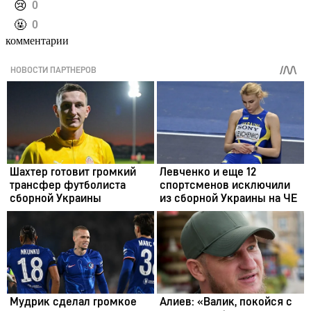
️😢
0
️🤬
0
комментарии