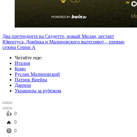
Два претендента на Скудетто, новый Милан, рестарт
Ювентуса, Довбика и Малиновского вытесняют – превью
сезона Серии А
Читайте еще
:
Италия
Комо
Руслан Малиновский
Патрик Виейра
Дженоа
Украинцы за рубежом
️👍
0
️🔥
0
️😄
0