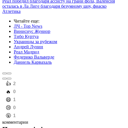
Реал победил благодаря ассисту на грани фола, Валенсия
осталась в Ла Лиге благодаря безумному шоу, фиаско
Атлетика
Читайте еще
:
ЛЧ - Top News
Винисиус Жуниор
Тибо Куртуа
Украинцы за рубежом
Андрей Лунин
Реал Мадрид
Федерико Вальверде
Даниель Карвахаль
️👍
2
️🔥
0
️😄
1
️😢
0
️🤬
1
комментарии