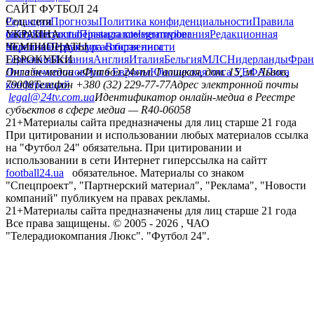
САЙТ ФУТБОЛ 24
Редакция
Соц. сети
Прогнозы
Политика конфиденциальности
Правила
сайту
facebook
УКРАИНА
Контакты
x
youtube
Правила комментирования
instagram
telegram
viber
Редакционная
политика
Украина
ЧЕМПИОНАТЫ
Первая лига
Структура собственности
Вторая лига
Германия
ЕВРОКУБКИ
Испания
Англия
Италия
Бельгия
МЛС
Нидерланды
Фран
Лига чемпионов
Онлайн-медиа «Футбол 24»
Лига Европы
пл. Галицкая, дом. 15, м. Львов,
Юношеская лига УЕФА
Лига
конференций
79008
Телефон +380 (32) 229-77-77
Адрес электронной почты
legal@24tv.com.ua
Идентификатор онлайн-медиа в Реестре
субъектов в сфере медиа — R40-06058
21+
Материалы сайта предназначены для лиц старше 21 года
При цитировании и использовании любых материалов ссылка
на "Футбол 24" обязательна. При цитировании и
использовании в сети Интернет гиперссылка на сайтт
football24.ua
обязательное. Материалы со знаком
"Спецпроект", "Партнерский материал", "Реклама", "Новости
компаний" публикуем на правах рекламы.
21+
Материалы сайта предназначены для лиц старше 21 года
Все права защищены. © 2005 -
2026
, ЧАО
"Телерадиокомпания Люкс". "Футбол 24".