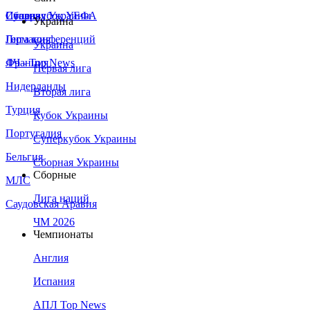
Сборная Украины
Италия
Суперкубок УЕФА
Украина
Германия
Лига конференций
Украина
Франция
ЛЧ - Top News
Первая лига
Нидерланды
Вторая лига
Турция
Кубок Украины
Португалия
Суперкубок Украины
Бельгия
Сборная Украины
Сборные
МЛС
Лига наций
Саудовская Аравия
ЧМ 2026
Чемпионаты
Англия
Испания
АПЛ Top News