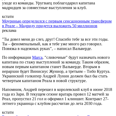
уходе из команды. Уругваец поблагодарил капитана
мадридцев за совместные выступления за клуб.
кстати
Моуринью определился с первым сенсационным трансфером
в Реале – Мадриду придется выложить 50 миллионов
реклама
"Ты довел меня до слез, друг! Спасибо тебе за все эти годы.
Ты – феноменальный, как я тебе уже много раз говорил.
Повязка в надежных руках", – написал Вальверде.
По информации
Marca
, "сливочные" будут назначать нового
капитана по стажу выступлений за команду. Таким образом,
новым первым капитаном станет Вальверде. Вторым в
иерархии будет Винисиус Жуниор, а третьим – Тибо Куртуа.
Украинский голкипер Андрей Лунин должен был бы стать
четвертым капитаном Реала в новой структуре.
Напомним, Андрей перешел в королевский клуб в июне 2018
года из Зари. В текущем сезоне вратарь провел 12 матчей за
Реал, пропустил 21 гол и оформил 1 клиншит. Контракт 27-
летнего украинца с клубом рассчитан до лета 2030 года.
кстати