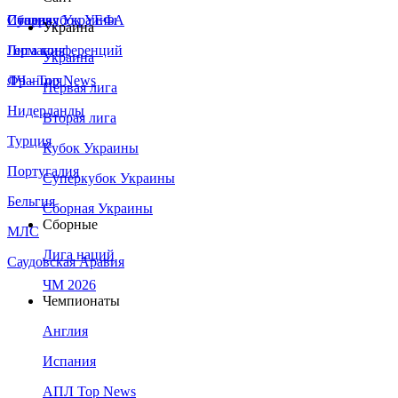
Сборная Украины
Италия
Суперкубок УЕФА
Украина
Германия
Лига конференций
Украина
Франция
ЛЧ - Top News
Первая лига
Нидерланды
Вторая лига
Турция
Кубок Украины
Португалия
Суперкубок Украины
Бельгия
Сборная Украины
Сборные
МЛС
Лига наций
Саудовская Аравия
ЧМ 2026
Чемпионаты
Англия
Испания
АПЛ Top News