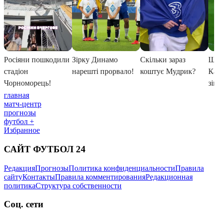
главная
матч-центр
прогнозы
футбол +
Избранное
САЙТ ФУТБОЛ 24
Редакция
Прогнозы
Политика конфиденциальности
Правила
сайту
Контакты
Правила комментирования
Редакционная
политика
Структура собственности
Соц. сети