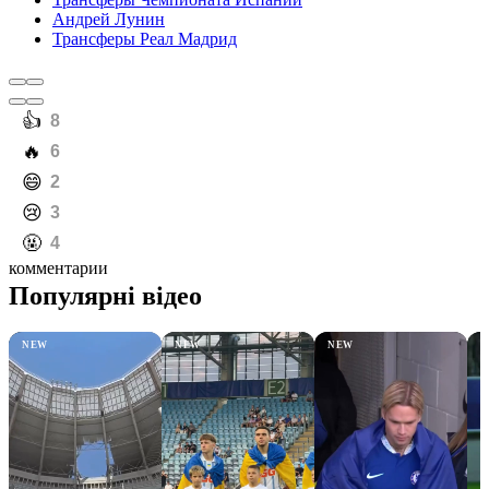
Андрей Лунин
Трансферы Реал Мадрид
️👍
8
️🔥
6
️😄
2
️😢
3
️🤬
4
комментарии