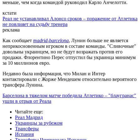
меньше, чем когда командой руководил Карло Анчелотти.
кстати
Реал не устанавливал Алонсо сроков – поражение от Атлетика
не повлияет на судьбу тренера
реклама
Как сообщает
madrid-barcelona
, Лунин больше не является
неприкосновенным игроком в составе команды. "Сливочные"
довольны украинцем, но не будут возражать против его
продажи. Флорентино Перес отпустил бы украинца минимум
за 10 миллионов евро.
Недавно была информация, что Милан и Интер
контактировали с Жорже Мендешем относительно вероятного
трансфера Лунина.
Барселона в тяжелом матче победила Атлетико – "блаугранас"
ушли в отрыв от Реала
Читайте еще
:
Реал Мадрид
Украинцы за рубежом
Трансферы
Испания
Трансферы Чемпионата Испании