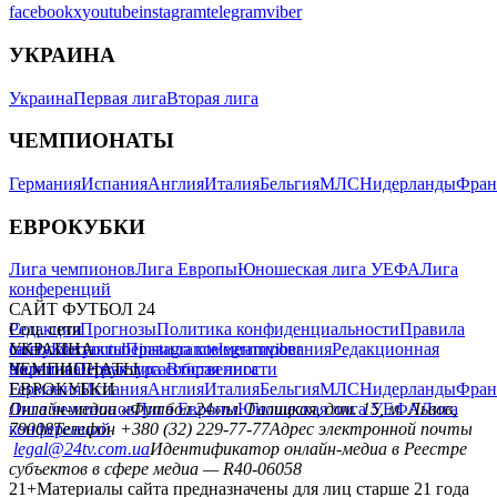
facebook
x
youtube
instagram
telegram
viber
УКРАИНА
Украина
Первая лига
Вторая лига
ЧЕМПИОНАТЫ
Германия
Испания
Англия
Италия
Бельгия
МЛС
Нидерланды
Фран
ЕВРОКУБКИ
Лига чемпионов
Лига Европы
Юношеская лига УЕФА
Лига
конференций
САЙТ ФУТБОЛ 24
Редакция
Соц. сети
Прогнозы
Политика конфиденциальности
Правила
сайту
facebook
УКРАИНА
Контакты
x
youtube
Правила комментирования
instagram
telegram
viber
Редакционная
политика
Украина
ЧЕМПИОНАТЫ
Первая лига
Структура собственности
Вторая лига
Германия
ЕВРОКУБКИ
Испания
Англия
Италия
Бельгия
МЛС
Нидерланды
Фран
Лига чемпионов
Онлайн-медиа «Футбол 24»
Лига Европы
пл. Галицкая, дом. 15, м. Львов,
Юношеская лига УЕФА
Лига
конференций
79008
Телефон +380 (32) 229-77-77
Адрес электронной почты
legal@24tv.com.ua
Идентификатор онлайн-медиа в Реестре
субъектов в сфере медиа — R40-06058
21+
Материалы сайта предназначены для лиц старше 21 года