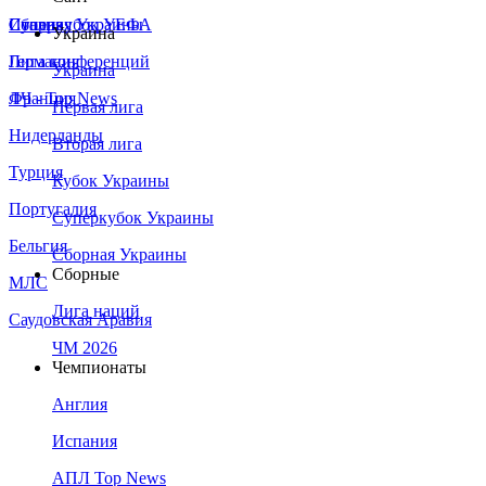
Сборная Украины
Италия
Суперкубок УЕФА
Украина
Германия
Лига конференций
Украина
Франция
ЛЧ - Top News
Первая лига
Нидерланды
Вторая лига
Турция
Кубок Украины
Португалия
Суперкубок Украины
Бельгия
Сборная Украины
Сборные
МЛС
Лига наций
Саудовская Аравия
ЧМ 2026
Чемпионаты
Англия
Испания
АПЛ Top News