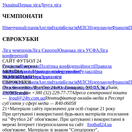
Україна
Перша ліга
Друга ліга
ЧЕМПІОНАТИ
Німеччина
Іспанія
Англія
Італія
Бельгія
МЛС
Нідерланди
Франція
П
ЄВРОКУБКИ
Ліга чемпіонів
Ліга Європи
Юнацька ліга УЄФА
Ліга
конференцій
САЙТ ФУТБОЛ 24
Редакція
Соціальні мережі
Прогнози
Політика конфіденційності
Правила
сайту
facebook
УКРАЇНА
Контакти
x
youtube
Правила коментування
instagram
telegram
viber
Редакційна
політика
Україна
ЧЕМПІОНАТИ
Перша ліга
Структура власності
Друга ліга
Німеччина
ЄВРОКУБКИ
Іспанія
Англія
Італія
Бельгія
МЛС
Нідерланди
Франція
П
Ліга чемпіонів
Онлайн-медіа «Футбол 24»
Ліга Європи
Юнацька ліга УЄФА
пл. Галицька, буд. 15, м. Львів,
Ліга
конференцій
79008
Телефон +380 (32) 229-77-77
Адреса електронної пошти
—
legal@24tv.com.ua
Ідентифікатор онлайн-медіа в Реєстрі
суб’єктів у сфері медіа — R40-06058
21+
Матеріали сайту призначені для осіб старше 21 року
При цитуванні і використанні будь-яких матеріалів посилання
на "Футбол 24" обов'язкове. При цитуванні і використанні в
мережі Інтернет гіперпосилання на сайт
football24.ua
обов'язкове. Матеріали зі знаком "Спецпроект",