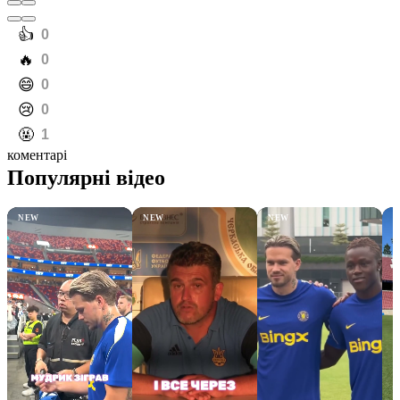
️👍
0
️🔥
0
️😄
0
️😢
0
️🤬
1
коментарі