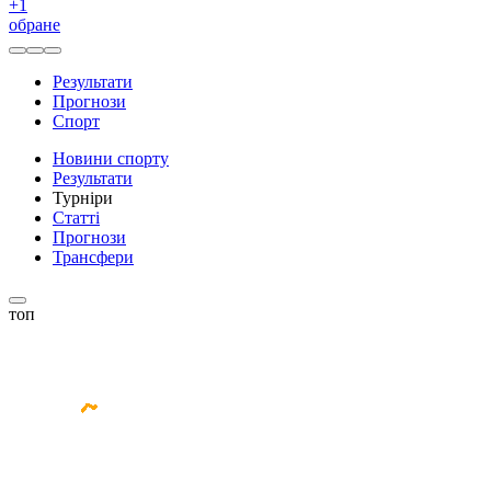
+
1
обране
Результати
Прогнози
Спорт
Новини спорту
Результати
Турніри
Статті
Прогнози
Трансфери
топ