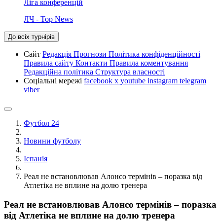
Ліга конференцій
ЛЧ - Top News
До всіх турнірів
Сайт
Редакція
Прогнози
Політика конфіденційності
Правила сайту
Контакти
Правила коментування
Редакційна політика
Структура власності
Соціальні мережі
facebook
x
youtube
instagram
telegram
viber
Футбол 24
Новини футболу
Іспанія
Реал не встановлював Алонсо термінів – поразка від
Атлетіка не вплине на долю тренера
Реал не встановлював Алонсо термінів – поразка
від Атлетіка не вплине на долю тренера