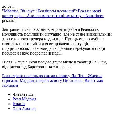
до речі
"Мбаппе, Вінісіус і Беллінгем несумісні": Реал на межі
катастрофи – Алонсо може піти після матчу з Атлетіком
реклама
Завтрашній матч з Атлетіком розглядається Реалом як
можливість поліпшити ситуацію, але не стане визначальним
для головного тренера мадридців. При цьому в клубі не
говорять про терміни для виправлення ситуації,
підкреслюючи, що команда як і раніше перебуває в стадії
побудови і вже подає певні надії.
Після 14 турів Реал посідає друге місце в таблиці Ла Ліги,
відстаючи від Барселони на одне очко.
Реал втретє поспіль розписав нічию у Ла Лізі – Жирона
стримала Мадрид завдяки асисту Циганкова, Ванат мав
забивати
Читайте ще
:
Реал Мадрид
Іспанія
Хабі Алонсо