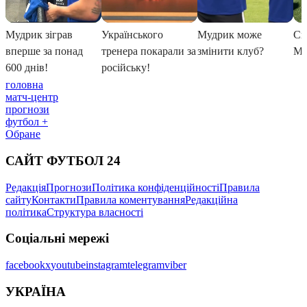
головна
матч-центр
прогнози
футбол +
Обране
САЙТ ФУТБОЛ 24
Редакція
Прогнози
Політика конфіденційності
Правила
сайту
Контакти
Правила коментування
Редакційна
політика
Структура власності
Соціальні мережі
facebook
x
youtube
instagram
telegram
viber
УКРАЇНА