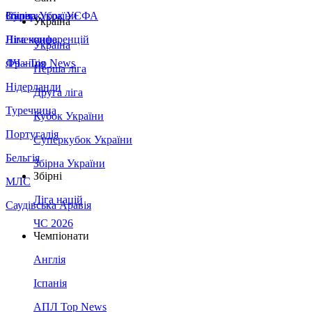
Збірна України
Італія
Суперкубок УЄФА
Україна
Німеччина
Ліга конференцій
Україна
Франція
ЛЧ - Top News
Перша ліга
Нідерланди
Друга ліга
Туреччина
Кубок України
Португалія
Суперкубок України
Бельгія
Збірна України
Збірні
МЛС
Ліга націй
Саудівська Аравія
ЧС 2026
Чемпіонати
Англія
Іспанія
АПЛ Top News