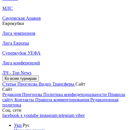
МЛС
Саудовская Аравия
Еврокубки
Лига чемпионов
Лига Европы
Суперкубок УЕФА
Лига конференций
ЛЧ - Top News
Ко всем турнирам
Статьи
Прогнозы
Видео
Трансферы
Сайт
Сайт
Редакция
Прогнозы
Политика конфиденциальности
Правила
сайту
Контакты
Правила комментирования
Редакционная
политика
Соц. сети
facebook
x
youtube
instagram
telegram
viber
Укр
Рус