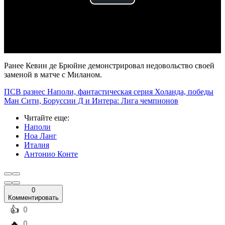
Play
Video
Ранее Кевин де Брюйне демонстрировал недовольство своей
заменой в матче с Миланом.
ПСВ разнес Наполи, фантастическая серия Холанда, победы
Ман Сити, Боруссии Д и Интера: Лига чемпионов
Читайте еще
:
Наполи
Ноа Ланг
Италия
Антонио Конте
0
Комментировать
️👍
0
️🔥
0