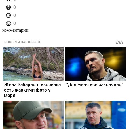
️😄
0
️😢
0
️🤬
0
комментарии