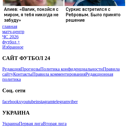
главная
матч-центр
ЧС 2026
футбол +
Избранное
САЙТ ФУТБОЛ 24
Редакция
Прогнозы
Политика конфиденциальности
Правила
сайту
Контакты
Правила комментирования
Редакционная
политика
Соц. сети
facebook
x
youtube
instagram
telegram
viber
УКРАИНА
Украина
Первая лига
Вторая лига