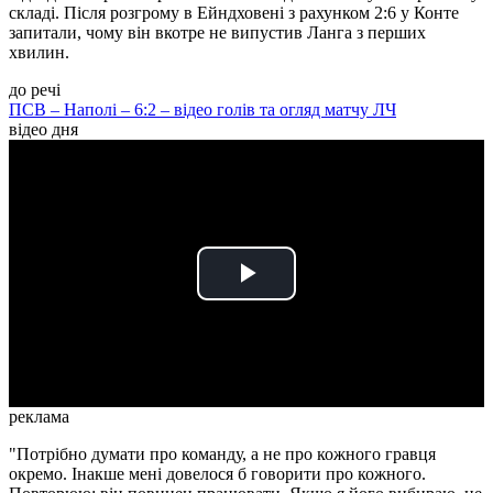
складі. Після розгрому в Ейндховені з рахунком 2:6 у Конте
запитали, чому він вкотре не випустив Ланга з перших
хвилин.
до речі
ПСВ – Наполі – 6:2 – відео голів та огляд матчу ЛЧ
відео дня
Play
Video
реклама
"Потрібно думати про команду, а не про кожного гравця
окремо. Інакше мені довелося б говорити про кожного.