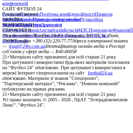
конференцій
САЙТ ФУТБОЛ 24
Редакція
Соціальні мережі
Прогнози
Політика конфіденційності
Правила
сайту
facebook
УКРАЇНА
Контакти
x
youtube
Правила коментування
instagram
telegram
viber
Редакційна
політика
Україна
ЧЕМПІОНАТИ
Перша ліга
Структура власності
Друга ліга
Німеччина
ЄВРОКУБКИ
Іспанія
Англія
Італія
Бельгія
МЛС
Нідерланди
Франція
П
Ліга чемпіонів
Онлайн-медіа «Футбол 24»
Ліга Європи
Юнацька ліга УЄФА
пл. Галицька, буд. 15, м. Львів,
Ліга
конференцій
79008
Телефон +380 (32) 229-77-77
Адреса електронної пошти
—
legal@24tv.com.ua
Ідентифікатор онлайн-медіа в Реєстрі
суб’єктів у сфері медіа — R40-06058
21+
Матеріали сайту призначені для осіб старше 21 року
При цитуванні і використанні будь-яких матеріалів посилання
на "Футбол 24" обов'язкове. При цитуванні і використанні в
мережі Інтернет гіперпосилання на сайт
football24.ua
обов'язкове. Матеріали зі знаком "Спецпроект",
"Партнерський матеріал", "Реклама", "Новини компаній"
публікуємо на правах реклами.
21+
Матеріали сайту призначені для осіб старше 21 року
Усi права захищенi. © 2005 -
2026
, ПрАТ "Телерадіокомпанія
Люкс". "Футбол 24".