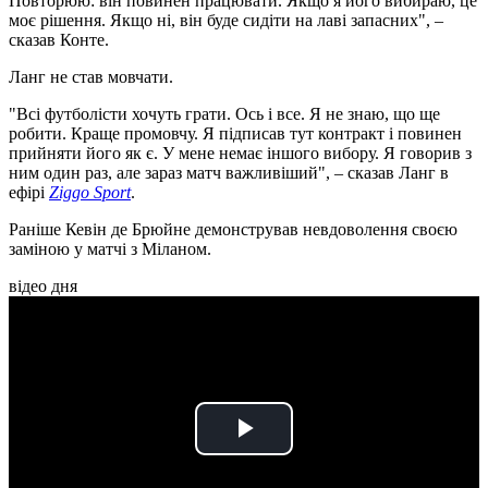
Повторюю: він повинен працювати. Якщо я його вибираю, це
моє рішення. Якщо ні, він буде сидіти на лаві запасних", –
сказав Конте.
Ланг не став мовчати.
"Всі футболісти хочуть грати. Ось і все. Я не знаю, що ще
робити. Краще промовчу. Я підписав тут контракт і повинен
прийняти його як є. У мене немає іншого вибору. Я говорив з
ним один раз, але зараз матч важливіший", – сказав Ланг в
ефірі
Ziggo Sport
.
Раніше Кевін де Брюйне демонстрував невдоволення своєю
заміною у матчі з Міланом.
відео дня
Play