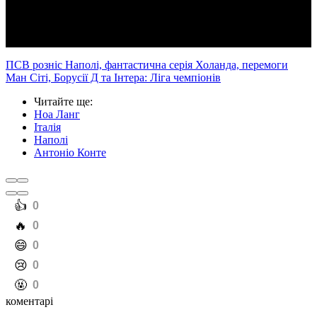
Video
ПСВ розніс Наполі, фантастична серія Холанда, перемоги
Ман Сіті, Борусії Д та Інтера: Ліга чемпіонів
Читайте ще
:
Ноа Ланг
Італія
Наполі
Антоніо Конте
️👍
0
️🔥
0
️😄
0
️😢
0
️🤬
0
коментарі