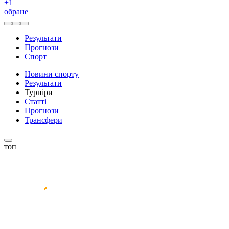
+
1
обране
Результати
Прогнози
Спорт
Новини спорту
Результати
Турніри
Статті
Прогнози
Трансфери
топ