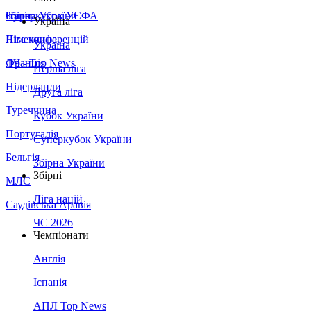
Збірна України
Італія
Суперкубок УЄФА
Україна
Німеччина
Ліга конференцій
Україна
Франція
ЛЧ - Top News
Перша ліга
Нідерланди
Друга ліга
Туреччина
Кубок України
Португалія
Суперкубок України
Бельгія
Збірна України
Збірні
МЛС
Ліга націй
Саудівська Аравія
ЧС 2026
Чемпіонати
Англія
Іспанія
АПЛ Top News