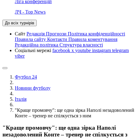
Ліга конференцій
ЛЧ - Top News
До всіх турнірів
Сайт
Редакція
Прогнози
Політика конфіденційності
Правила сайту
Контакти
Правила коментування
Редакційна політика
Структура власності
Соціальні мережі
facebook
x
youtube
instagram
telegram
viber
Футбол 24
Новини футболу
Італія
"Краще промовчу": ще одна зірка Наполі незадоволений
Конте – тренер не спілкується з ним
"Краще промовчу": ще одна зірка Наполі
незадоволений Конте – тренер не спілкується з