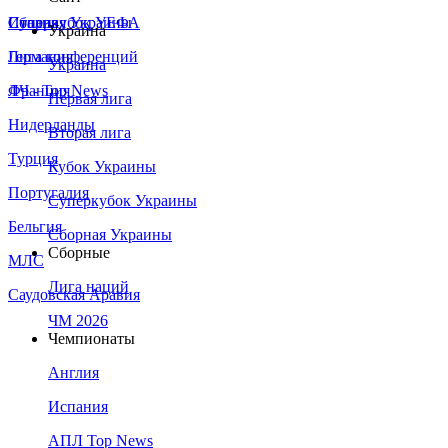
Сборная Украины
Италия
Суперкубок УЕФА
Украина
Германия
Лига конференций
Украина
Франция
ЛЧ - Top News
Первая лига
Нидерланды
Вторая лига
Турция
Кубок Украины
Португалия
Суперкубок Украины
Бельгия
Сборная Украины
Сборные
МЛС
Лига наций
Саудовская Аравия
ЧМ 2026
Чемпионаты
Англия
Испания
АПЛ Top News