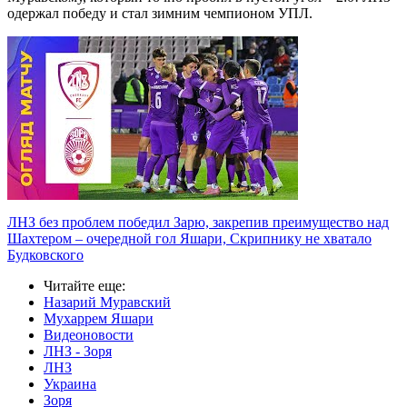
одержал победу и стал зимним чемпионом УПЛ.
ЛНЗ без проблем победил Зарю, закрепив преимущество над
Шахтером – очередной гол Яшари, Скрипнику не хватало
Будковского
Читайте еще
:
Назарий Муравский
Мухаррем Яшари
Видеоновости
ЛНЗ - Зоря
ЛНЗ
Украина
Зоря