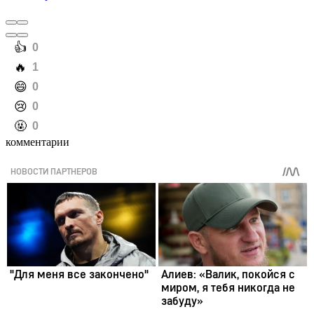
️👍
0
️🔥
1
️😄
0
️😢
0
️🤬
0
комментарии