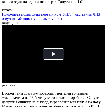
вышел один на один и переиграл Сапутина – 1:0!
кстати
Пономарев подытожил первый круг УПЛ – наставник ЛНЗ
озвучил амбициозную цель команды
видео дня
Play
Video
реклама
Второй тайм сразу же порадовал зрителей голевыми
моментами, а на 57-й минуте состоялся второй гол: Сапутин
допустил ошибку на выходе, переправив мяч прямо на ногу
Муравскому, который точно пробил в пустой угол – 2:0! ЛНЗ