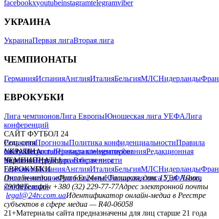
facebook
x
youtube
instagram
telegram
viber
УКРАИНА
Украина
Первая лига
Вторая лига
ЧЕМПИОНАТЫ
Германия
Испания
Англия
Италия
Бельгия
МЛС
Нидерланды
Фран
ЕВРОКУБКИ
Лига чемпионов
Лига Европы
Юношеская лига УЕФА
Лига
конференций
САЙТ ФУТБОЛ 24
Редакция
Соц. сети
Прогнозы
Политика конфиденциальности
Правила
сайту
facebook
УКРАИНА
Контакты
x
youtube
Правила комментирования
instagram
telegram
viber
Редакционная
политика
Украина
ЧЕМПИОНАТЫ
Первая лига
Структура собственности
Вторая лига
Германия
ЕВРОКУБКИ
Испания
Англия
Италия
Бельгия
МЛС
Нидерланды
Фран
Лига чемпионов
Онлайн-медиа «Футбол 24»
Лига Европы
пл. Галицкая, дом. 15, м. Львов,
Юношеская лига УЕФА
Лига
конференций
79008
Телефон +380 (32) 229-77-77
Адрес электронной почты
legal@24tv.com.ua
Идентификатор онлайн-медиа в Реестре
субъектов в сфере медиа — R40-06058
21+
Материалы сайта предназначены для лиц старше 21 года