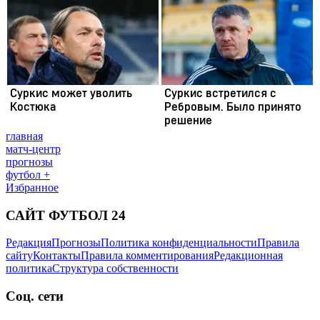
главная
матч-центр
прогнозы
футбол +
Избранное
САЙТ ФУТБОЛ 24
Редакция
Прогнозы
Политика конфиденциальности
Правила
сайту
Контакты
Правила комментирования
Редакционная
политика
Структура собственности
Соц. сети