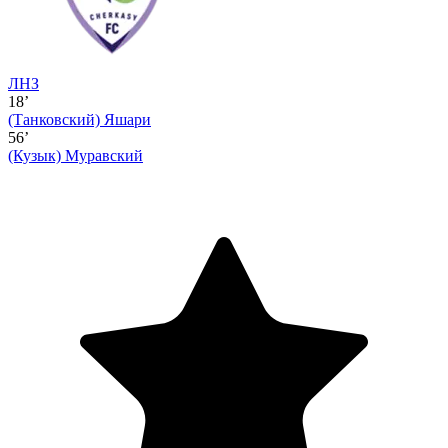
ЛНЗ
18’
(Танковский)
Яшари
56’
(Кузык)
Муравский