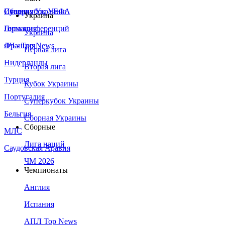
Сборная Украины
Италия
Суперкубок УЕФА
Украина
Германия
Лига конференций
Украина
Франция
ЛЧ - Top News
Первая лига
Нидерланды
Вторая лига
Турция
Кубок Украины
Португалия
Суперкубок Украины
Бельгия
Сборная Украины
Сборные
МЛС
Лига наций
Саудовская Аравия
ЧМ 2026
Чемпионаты
Англия
Испания
АПЛ Top News