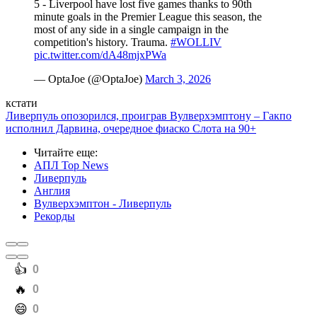
5 - Liverpool have lost five games thanks to 90th
minute goals in the Premier League this season, the
most of any side in a single campaign in the
competition's history. Trauma.
#WOLLIV
pic.twitter.com/dA48mjxPWa
— OptaJoe (@OptaJoe)
March 3, 2026
кстати
Ливерпуль опозорился, проиграв Вулверхэмптону – Гакпо
исполнил Дарвина, очередное фиаско Слота на 90+
Читайте еще
:
АПЛ Top News
Ливерпуль
Англия
Вулверхэмптон - Ливерпуль
Рекорды
️👍
0
️🔥
0
️😄
0