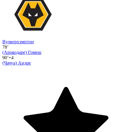
Вулверхэмптон
78’
(Арокодаре)
Гомеш
90’+4
(Чачуа)
Андре