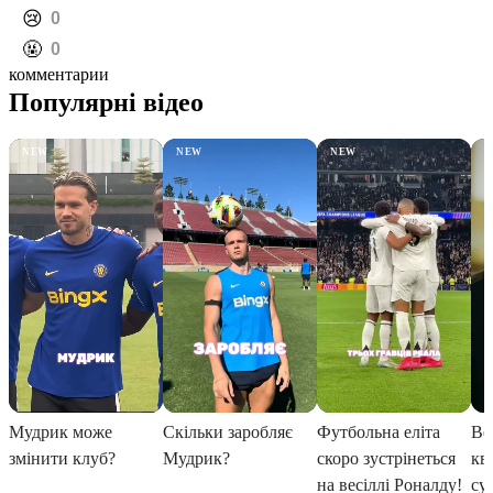
️😢
0
️🤬
0
комментарии