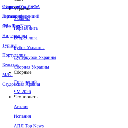
Сборная Украины
Италия
Суперкубок УЕФА
Украина
Германия
Лига конференций
Украина
Франция
ЛЧ - Top News
Первая лига
Нидерланды
Вторая лига
Турция
Кубок Украины
Португалия
Суперкубок Украины
Бельгия
Сборная Украины
Сборные
МЛС
Лига наций
Саудовская Аравия
ЧМ 2026
Чемпионаты
Англия
Испания
АПЛ Top News