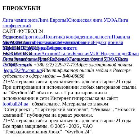
ЕВРОКУБКИ
Лига чемпионов
Лига Европы
Юношеская лига УЕФА
Лига
конференций
САЙТ ФУТБОЛ 24
Редакция
Соц. сети
Прогнозы
Политика конфиденциальности
Правила
сайту
facebook
УКРАИНА
Контакты
x
youtube
Правила комментирования
instagram
telegram
viber
Редакционная
политика
Украина
ЧЕМПИОНАТЫ
Первая лига
Структура собственности
Вторая лига
Германия
ЕВРОКУБКИ
Испания
Англия
Италия
Бельгия
МЛС
Нидерланды
Фран
Лига чемпионов
Онлайн-медиа «Футбол 24»
Лига Европы
пл. Галицкая, дом. 15, м. Львов,
Юношеская лига УЕФА
Лига
конференций
79008
Телефон +380 (32) 229-77-77
Адрес электронной почты
legal@24tv.com.ua
Идентификатор онлайн-медиа в Реестре
субъектов в сфере медиа — R40-06058
21+
Материалы сайта предназначены для лиц старше 21 года
При цитировании и использовании любых материалов ссылка
на "Футбол 24" обязательна. При цитировании и
использовании в сети Интернет гиперссылка на сайтт
football24.ua
обязательное. Материалы со знаком
"Спецпроект", "Партнерский материал", "Реклама", "Новости
компаний" публикуем на правах рекламы.
21+
Материалы сайта предназначены для лиц старше 21 года
Все права защищены. © 2005 -
2026
, ЧАО
"Телерадиокомпания Люкс". "Футбол 24".