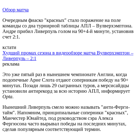
Обзор матча
Очередным фиаско "красных" стало поражение на поле
команды со дна турнирной таблицы АПЛ – Вулверхэмптона.
Андре прибил Ливерпуль голом на 90+4-й минуте, установив
счет 2:1.
кстати
Худший промах сезона в видеообзоре матча Вулверхэмптон –
Ливерпуль – 2:1
реклама
Это уже пятый раз в нынешнем чемпионате Англии, когда
подопечные Арне Слота отдают соперникам победу на 90+
минутах. Позади лишь 29 сыгранных туров, а мерсисайдцы
установили антирекорд за всю историю АПЛ, информирует
Opta
.
Нынешний Ливерпуль смело можно называть "анти-Ферги-
тайм". Напомним, принципиальные соперники "красных",
Манчестер Юнайтед, под руководством сэра Алекса
Фергюсона часто вырывал победы на последних минутах,
сделав популярным соответствующий термин.