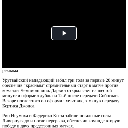
Play
Video
реклама
Уругвайский нападающий забил три гола за первые 20 минут,
обеспечив "красным" стремительный старт в матче против
команды Чемпионшипа. Дарвин открыл счет на шестой
минуте и оформил дубль на 12-й после передачи Собослаи.
Вскоре после этого он оформил хет-трик, замкнув передачу
Кертиса Джонса.
Рио Нгумоха и Федерико Кьеза забили остальные голы
Ливерпуля до и после перерыва, обеспечив команде вторую
победу в двух предсезонных матчах.