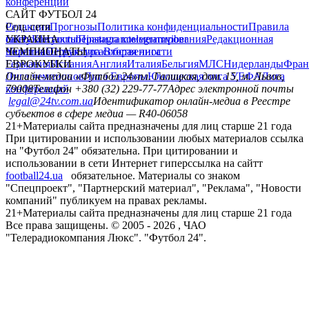
конференций
САЙТ ФУТБОЛ 24
Редакция
Соц. сети
Прогнозы
Политика конфиденциальности
Правила
сайту
facebook
УКРАИНА
Контакты
x
youtube
Правила комментирования
instagram
telegram
viber
Редакционная
политика
Украина
ЧЕМПИОНАТЫ
Первая лига
Структура собственности
Вторая лига
Германия
ЕВРОКУБКИ
Испания
Англия
Италия
Бельгия
МЛС
Нидерланды
Фран
Лига чемпионов
Онлайн-медиа «Футбол 24»
Лига Европы
пл. Галицкая, дом. 15, м. Львов,
Юношеская лига УЕФА
Лига
конференций
79008
Телефон +380 (32) 229-77-77
Адрес электронной почты
legal@24tv.com.ua
Идентификатор онлайн-медиа в Реестре
субъектов в сфере медиа — R40-06058
21+
Материалы сайта предназначены для лиц старше 21 года
При цитировании и использовании любых материалов ссылка
на "Футбол 24" обязательна. При цитировании и
использовании в сети Интернет гиперссылка на сайтт
football24.ua
обязательное. Материалы со знаком
"Спецпроект", "Партнерский материал", "Реклама", "Новости
компаний" публикуем на правах рекламы.
21+
Материалы сайта предназначены для лиц старше 21 года
Все права защищены. © 2005 -
2026
, ЧАО
"Телерадиокомпания Люкс". "Футбол 24".