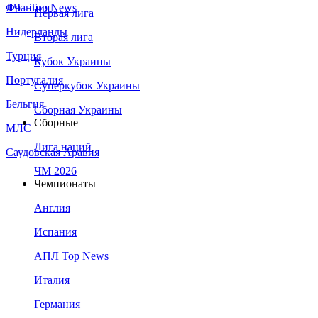
Франция
ЛЧ - Top News
Первая лига
Нидерланды
Вторая лига
Турция
Кубок Украины
Португалия
Суперкубок Украины
Бельгия
Сборная Украины
Сборные
МЛС
Лига наций
Саудовская Аравия
ЧМ 2026
Чемпионаты
Англия
Испания
АПЛ Top News
Италия
Германия