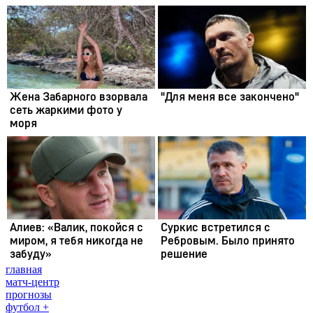
главная
матч-центр
прогнозы
футбол +