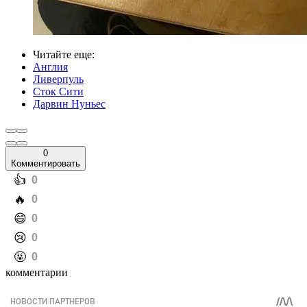
Читайте еще
:
Англия
Ливерпуль
Сток Сити
Дарвин Нуньес
0
Комментировать
️👍
0
️🔥
0
️😄
0
️😢
0
️🤬
0
комментарии