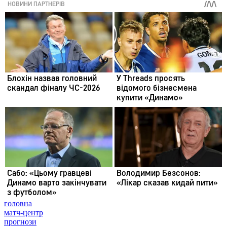
головна
матч-центр
прогнози