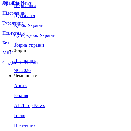
Франція
ЛЧ - Top News
Перша ліга
Нідерланди
Друга ліга
Туреччина
Кубок України
Португалія
Суперкубок України
Бельгія
Збірна України
Збірні
МЛС
Ліга націй
Саудівська Аравія
ЧС 2026
Чемпіонати
Англія
Іспанія
АПЛ Top News
Італія
Німеччина