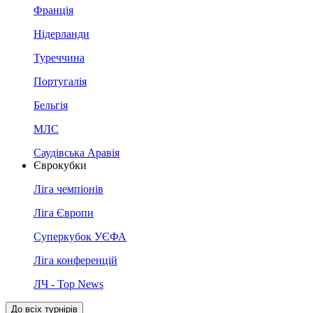
Франція
Нідерланди
Туреччина
Португалія
Бельгія
МЛС
Саудівська Аравія
Єврокубки
Ліга чемпіонів
Ліга Європи
Суперкубок УЄФА
Ліга конференцій
ЛЧ - Top News
До всіх турнірів