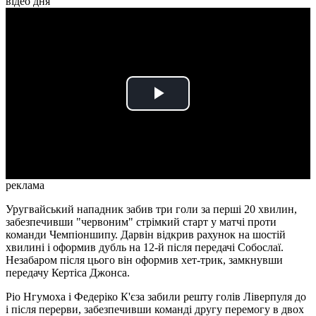
відео дня
Play
Video
реклама
Уругвайський нападник забив три голи за перші 20 хвилин,
забезпечивши "червоним" стрімкий старт у матчі проти
команди Чемпіоншипу. Дарвін відкрив рахунок на шостій
хвилині і оформив дубль на 12-й після передачі Собослаї.
Незабаром після цього він оформив хет-трик, замкнувши
передачу Кертіса Джонса.
Ріо Нгумоха і Федеріко К'єза забили решту голів Ліверпуля до
і після перерви, забезпечивши команді другу перемогу в двох