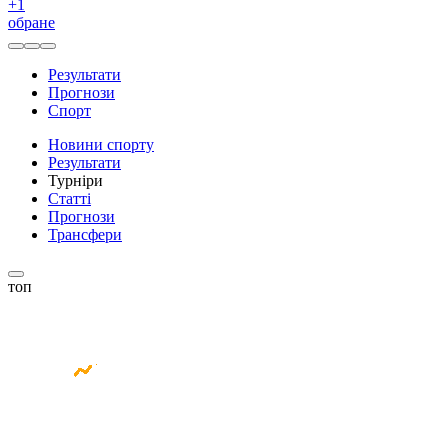
+
1
обране
Результати
Прогнози
Спорт
Новини спорту
Результати
Турніри
Статті
Прогнози
Трансфери
топ