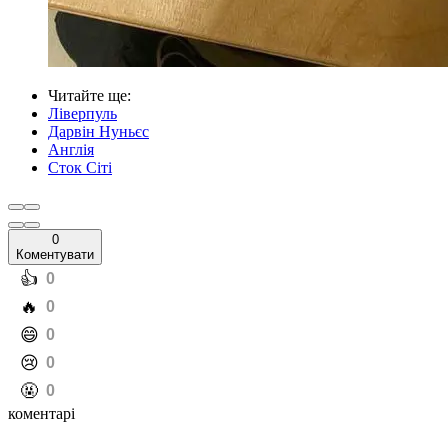
Читайте ще
:
Ліверпуль
Дарвін Нуньєс
Англія
Сток Сіті
0
Коментувати
️👍
0
️🔥
0
️😄
0
️😢
0
️🤬
0
коментарі