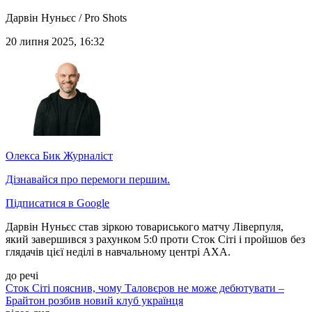
Дарвін Нуньєс / Pro Shots
20 липня 2025, 16:32
Олекса Бик
Журналіст
Дізнавайся про перемоги першим.
Підписатися в Google
Дарвін Нуньєс став зіркою товариського матчу Ліверпуля,
який завершився з рахунком 5:0 проти Сток Сіті і пройшов без
глядачів цієї неділі в навчальному центрі AXA.
до речі
Сток Сіті пояснив, чому Таловєров не може дебютувати –
Брайтон розбив новий клуб українця