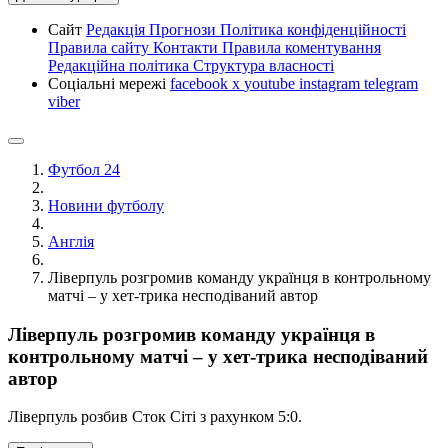
Сайт
Редакція
Прогнози
Політика конфіденційності
Правила сайту
Контакти
Правила коментування
Редакційна політика
Структура власності
Соціальні мережі
facebook
x
youtube
instagram
telegram
viber
Футбол 24
Новини футболу
Англія
Ліверпуль розгромив команду українця в контрольному
матчі – у хет-трика несподіваний автор
Ліверпуль розгромив команду українця в
контрольному матчі – у хет-трика несподіваний
автор
Ліверпуль розбив Сток Сіті з рахунком 5:0.