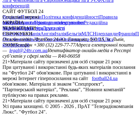
Ліга чемпіонів
Ліга Європи
Юнацька ліга УЄФА
Ліга
конференцій
САЙТ ФУТБОЛ 24
Редакція
Соціальні мережі
Прогнози
Політика конфіденційності
Правила
сайту
facebook
УКРАЇНА
Контакти
x
youtube
Правила коментування
instagram
telegram
viber
Редакційна
політика
Україна
ЧЕМПІОНАТИ
Перша ліга
Структура власності
Друга ліга
Німеччина
ЄВРОКУБКИ
Іспанія
Англія
Італія
Бельгія
МЛС
Нідерланди
Франція
П
Ліга чемпіонів
Онлайн-медіа «Футбол 24»
Ліга Європи
Юнацька ліга УЄФА
пл. Галицька, буд. 15, м. Львів,
Ліга
конференцій
79008
Телефон +380 (32) 229-77-77
Адреса електронної пошти
—
legal@24tv.com.ua
Ідентифікатор онлайн-медіа в Реєстрі
суб’єктів у сфері медіа — R40-06058
21+
Матеріали сайту призначені для осіб старше 21 року
При цитуванні і використанні будь-яких матеріалів посилання
на "Футбол 24" обов'язкове. При цитуванні і використанні в
мережі Інтернет гіперпосилання на сайт
football24.ua
обов'язкове. Матеріали зі знаком "Спецпроект",
"Партнерський матеріал", "Реклама", "Новини компаній"
публікуємо на правах реклами.
21+
Матеріали сайту призначені для осіб старше 21 року
Усi права захищенi. © 2005 -
2026
, ПрАТ "Телерадіокомпанія
Люкс". "Футбол 24".