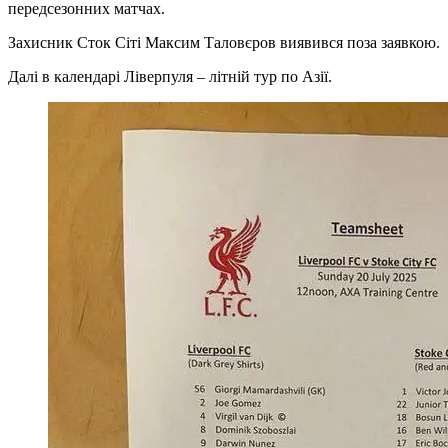
передсезонних матчах.
Захисник Сток Сіті Максим Таловєров виявився поза заявкою.
Далі в календарі Ліверпуля – літній тур по Азії.