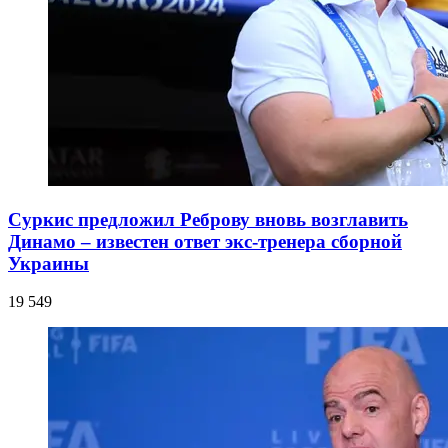
Суркис предложил Реброву вновь возглавить
Динамо – известен ответ экс-тренера сборной
Украины
19 549