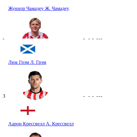
Жуниор Чамадеу
Ж. Чамадеу
-
-
-
-
-
-
-
Люк Грэм
Л. Грэм
3
-
-
-
-
-
-
Аарон Крессвелл
А. Крессвелл