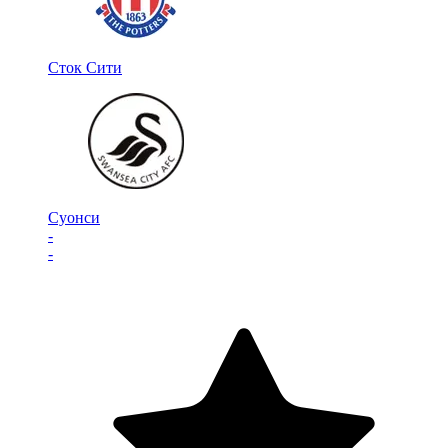
Сток Сити
Суонси
-
-