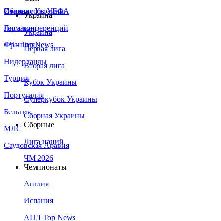
Сборная Украины
Италия
Суперкубок УЕФА
Украина
Германия
Лига конференций
Украина
Франция
ЛЧ - Top News
Первая лига
Нидерланды
Вторая лига
Турция
Кубок Украины
Португалия
Суперкубок Украины
Бельгия
Сборная Украины
Сборные
МЛС
Лига наций
Саудовская Аравия
ЧМ 2026
Чемпионаты
Англия
Испания
АПЛ Top News