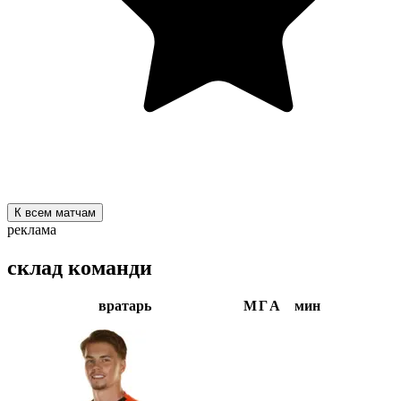
К всем матчам
реклама
склад команди
вратарь
М
Г
А
мин