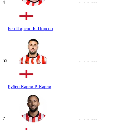
4
-
-
-
-
-
-
Бен Пирсон
Б. Пирсон
55
-
-
-
-
-
-
Рубен Карли
Р. Карли
7
-
-
-
-
-
-