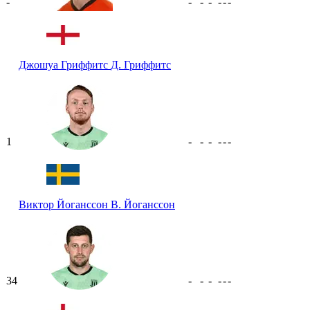
-
-
-
-
-
-
-
Джошуа Гриффитс
Д. Гриффитс
1
-
-
-
-
-
-
Виктор Йоганссон
В. Йоганссон
34
-
-
-
-
-
-