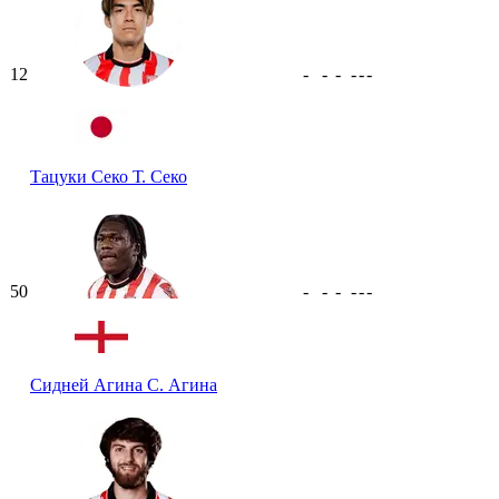
12
-
-
-
-
-
-
Тацуки Секо
Т. Секо
50
-
-
-
-
-
-
Сидней Агина
С. Агина