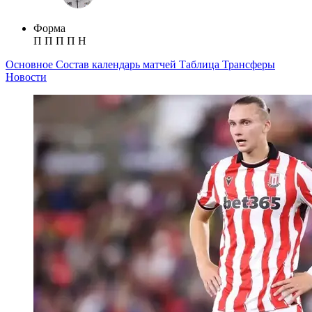
Форма
П
П
П
П
Н
Основное
Состав
календарь матчей
Таблица
Трансферы
Новости