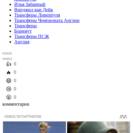
Илья Забарный
Вирджил ван Дейк
Трансферы Ливерпуля
Трансферы Чемпионата Англии
Трансферы
Борнмут
Трансферы ПСЖ
Англия
️👍
0
️🔥
0
️😄
0
️😢
0
️🤬
0
комментарии