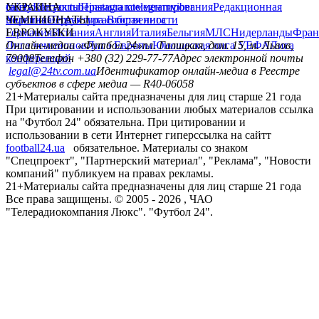
сайту
facebook
УКРАИНА
Контакты
x
youtube
Правила комментирования
instagram
telegram
viber
Редакционная
политика
Украина
ЧЕМПИОНАТЫ
Первая лига
Структура собственности
Вторая лига
Германия
ЕВРОКУБКИ
Испания
Англия
Италия
Бельгия
МЛС
Нидерланды
Фран
Лига чемпионов
Онлайн-медиа «Футбол 24»
Лига Европы
пл. Галицкая, дом. 15, м. Львов,
Юношеская лига УЕФА
Лига
конференций
79008
Телефон +380 (32) 229-77-77
Адрес электронной почты
legal@24tv.com.ua
Идентификатор онлайн-медиа в Реестре
субъектов в сфере медиа — R40-06058
21+
Материалы сайта предназначены для лиц старше 21 года
При цитировании и использовании любых материалов ссылка
на "Футбол 24" обязательна. При цитировании и
использовании в сети Интернет гиперссылка на сайтт
football24.ua
обязательное. Материалы со знаком
"Спецпроект", "Партнерский материал", "Реклама", "Новости
компаний" публикуем на правах рекламы.
21+
Материалы сайта предназначены для лиц старше 21 года
Все права защищены. © 2005 -
2026
, ЧАО
"Телерадиокомпания Люкс". "Футбол 24".