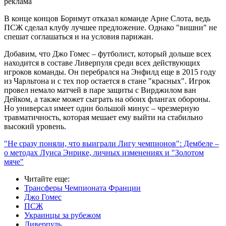
реклама
В конце концов Борнмут отказал команде Арне Слота, ведь
ПСЖ сделал клубу лучшее предложение. Однако "вишни" не
спешат соглашаться и на условия парижан.
Добавим, что Джо Гомес – футболист, который дольше всех
находится в составе Ливерпуля среди всех действующих
игроков команды. Он перебрался на Энфилд еще в 2015 году
из Чарльтона и с тех пор остается в стане "красных". Игрок
провел немало матчей в паре защиты с Вирджилом ван
Дейком, а также может сыграть на обоих флангах обороны.
Но универсал имеет один большой минус – чрезмерную
травматичность, которая мешает ему выйти на стабильно
высокий уровень.
"Не сразу поняли, что выиграли Лигу чемпионов": Дембеле –
о методах Луиса Энрике, личных изменениях и "Золотом
мяче"
Читайте еще
:
Трансферы Чемпионата Франции
Джо Гомес
ПСЖ
Украинцы за рубежом
Ливерпуль