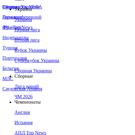
Сборная Украины
Италия
Суперкубок УЕФА
Украина
Германия
Лига конференций
Украина
Франция
ЛЧ - Top News
Первая лига
Нидерланды
Вторая лига
Турция
Кубок Украины
Португалия
Суперкубок Украины
Бельгия
Сборная Украины
Сборные
МЛС
Лига наций
Саудовская Аравия
ЧМ 2026
Чемпионаты
Англия
Испания
АПЛ Top News