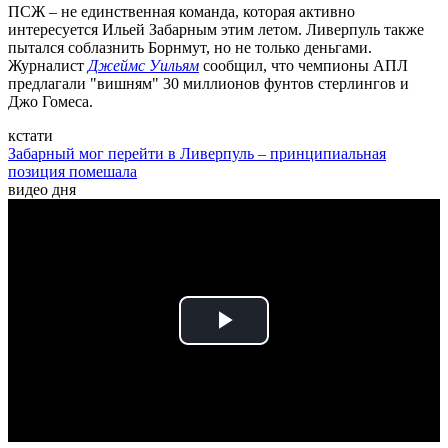
ПСЖ – не единственная команда, которая активно
интересуется Ильей Забарным этим летом. Ливерпуль также
пытался соблазнить Борнмут, но не только деньгами.
Журналист
Джеймс Уильям
сообщил, что чемпионы АПЛ
предлагали "вишням" 30 миллионов фунтов стерлингов и
Джо Гомеса.
кстати
Забарный мог перейти в Ливерпуль – принципиальная
позиция помешала
видео дня
Play
Video