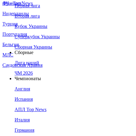
Франция
ЛЧ - Top News
Первая лига
Нидерланды
Вторая лига
Турция
Кубок Украины
Португалия
Суперкубок Украины
Бельгия
Сборная Украины
Сборные
МЛС
Лига наций
Саудовская Аравия
ЧМ 2026
Чемпионаты
Англия
Испания
АПЛ Top News
Италия
Германия