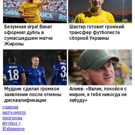
главная
матч-центр
прогнозы
футбол +
Избранное