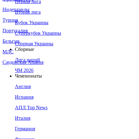
Первая лига
Нидерланды
Вторая лига
Турция
Кубок Украины
Португалия
Суперкубок Украины
Бельгия
Сборная Украины
Сборные
МЛС
Лига наций
Саудовская Аравия
ЧМ 2026
Чемпионаты
Англия
Испания
АПЛ Top News
Италия
Германия