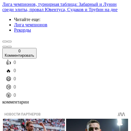
Лига чемпионов, турнирная таблица: Забарный и Лунин
среди элиты, провал Ювентуса, Судаков и Трубин на дне
Читайте еще
:
Лига чемпионов
Рекорды
0
Комментировать
️👍
0
️🔥
0
️😄
0
️😢
0
️🤬
0
комментарии