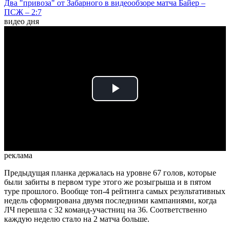
Два "привоза" от Забарного в видеообзоре матча Байер –
ПСЖ – 2:7
видео дня
Play
Video
реклама
Предыдущая планка держалась на уровне 67 голов, которые
были забиты в первом туре этого же розыгрыша и в пятом
туре прошлого. Вообще топ-4 рейтинга самых результативных
недель сформирована двумя последними кампаниями, когда
ЛЧ перешла с 32 команд-участниц на 36. Соответственно
каждую неделю стало на 2 матча больше.