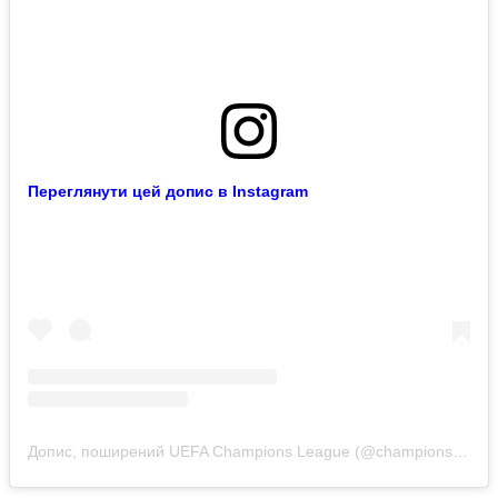
Переглянути цей допис в Instagram
Допис, поширений UEFA Champions League (@championsleague)