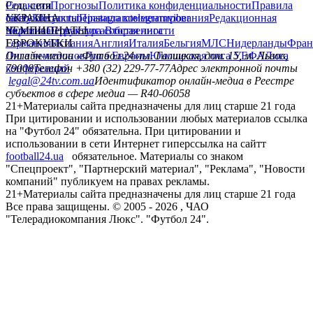
Редакция
Соц. сети
Прогнозы
Политика конфиденциальности
Правила
сайту
facebook
УКРАИНА
Контакты
x
youtube
Правила комментирования
instagram
telegram
viber
Редакционная
политика
Украина
ЧЕМПИОНАТЫ
Первая лига
Структура собственности
Вторая лига
Германия
ЕВРОКУБКИ
Испания
Англия
Италия
Бельгия
МЛС
Нидерланды
Фран
Лига чемпионов
Онлайн-медиа «Футбол 24»
Лига Европы
пл. Галицкая, дом. 15, м. Львов,
Юношеская лига УЕФА
Лига
конференций
79008
Телефон +380 (32) 229-77-77
Адрес электронной почты
legal@24tv.com.ua
Идентификатор онлайн-медиа в Реестре
субъектов в сфере медиа — R40-06058
21+
Материалы сайта предназначены для лиц старше 21 года
При цитировании и использовании любых материалов ссылка
на "Футбол 24" обязательна. При цитировании и
использовании в сети Интернет гиперссылка на сайтт
football24.ua
обязательное. Материалы со знаком
"Спецпроект", "Партнерский материал", "Реклама", "Новости
компаний" публикуем на правах рекламы.
21+
Материалы сайта предназначены для лиц старше 21 года
Все права защищены. © 2005 -
2026
, ЧАО
"Телерадиокомпания Люкс". "Футбол 24".