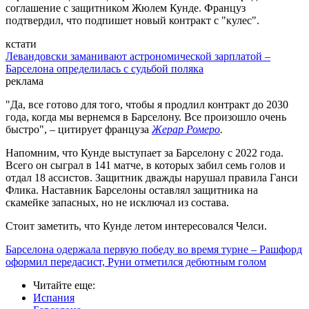
соглашение с защитником Жюлем Кунде. Француз
подтвердил, что подпишет новый контракт с "кулес".
кстати
Левандовски заманивают астрономической зарплатой –
Барселона определилась с судьбой поляка
реклама
"Да, все готово для того, чтобы я продлил контракт до 2030
года, когда мы вернемся в Барселону. Все произошло очень
быстро", – цитирует француза
Жерар Ромеро
.
Напомним, что Кунде выступает за Барселону с 2022 года.
Всего он сыграл в 141 матче, в которых забил семь голов и
отдал 18 ассистов. Защитник дважды нарушал правила Ганси
Флика. Наставник Барселоны оставлял защитника на
скамейке запасных, но не исключал из состава.
Стоит заметить, что Кунде летом интересовался Челси.
Барселона одержала первую победу во время турне – Рашфорд
оформил передасист, Руни отметился дебютным голом
Читайте еще
:
Испания