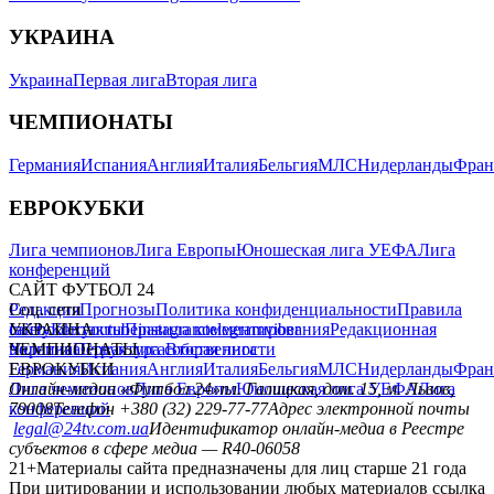
УКРАИНА
Украина
Первая лига
Вторая лига
ЧЕМПИОНАТЫ
Германия
Испания
Англия
Италия
Бельгия
МЛС
Нидерланды
Фран
ЕВРОКУБКИ
Лига чемпионов
Лига Европы
Юношеская лига УЕФА
Лига
конференций
САЙТ ФУТБОЛ 24
Редакция
Соц. сети
Прогнозы
Политика конфиденциальности
Правила
сайту
facebook
УКРАИНА
Контакты
x
youtube
Правила комментирования
instagram
telegram
viber
Редакционная
политика
Украина
ЧЕМПИОНАТЫ
Первая лига
Структура собственности
Вторая лига
Германия
ЕВРОКУБКИ
Испания
Англия
Италия
Бельгия
МЛС
Нидерланды
Фран
Лига чемпионов
Онлайн-медиа «Футбол 24»
Лига Европы
пл. Галицкая, дом. 15, м. Львов,
Юношеская лига УЕФА
Лига
конференций
79008
Телефон +380 (32) 229-77-77
Адрес электронной почты
legal@24tv.com.ua
Идентификатор онлайн-медиа в Реестре
субъектов в сфере медиа — R40-06058
21+
Материалы сайта предназначены для лиц старше 21 года
При цитировании и использовании любых материалов ссылка