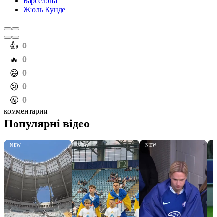
Барселона
Жюль Кунде
️👍
0
️🔥
0
️😄
0
️😢
0
️🤬
0
комментарии