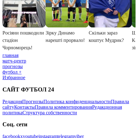
главная
матч-центр
прогнозы
футбол +
Избранное
САЙТ ФУТБОЛ 24
Редакция
Прогнозы
Политика конфиденциальности
Правила
сайту
Контакты
Правила комментирования
Редакционная
политика
Структура собственности
Соц. сети
facebook
x
youtube
instagram
telegram
viber