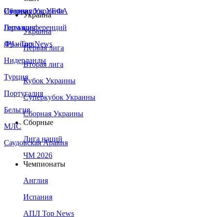
Сборная Украины
Италия
Суперкубок УЕФА
Украина
Германия
Лига конференций
Украина
Франция
ЛЧ - Top News
Первая лига
Нидерланды
Вторая лига
Турция
Кубок Украины
Португалия
Суперкубок Украины
Бельгия
Сборная Украины
Сборные
МЛС
Лига наций
Саудовская Аравия
ЧМ 2026
Чемпионаты
Англия
Испания
АПЛ Top News