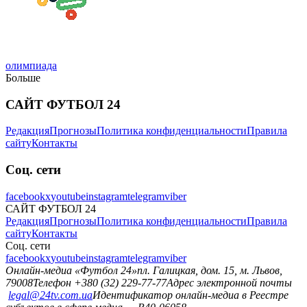
олимпиада
Больше
САЙТ ФУТБОЛ 24
Редакция
Прогнозы
Политика конфиденциальности
Правила
сайту
Контакты
Соц. сети
facebook
x
youtube
instagram
telegram
viber
САЙТ ФУТБОЛ 24
Редакция
Прогнозы
Политика конфиденциальности
Правила
сайту
Контакты
Соц. сети
facebook
x
youtube
instagram
telegram
viber
Онлайн-медиа «Футбол 24»
пл. Галицкая, дом. 15, м. Львов,
79008
Телефон +380 (32) 229-77-77
Адрес электронной почты
legal@24tv.com.ua
Идентификатор онлайн-медиа в Реестре