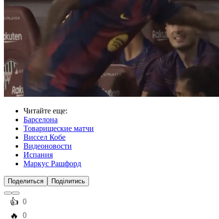
Читайте еще
:
Барселона
Товарищеские матчи
Виссел Кобе
Видеоновости
Испания
Маркус Рашфорд
Поделиться
Поділитись
️👍
0
️🔥
0