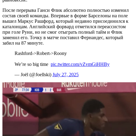
После перерыва Ганси Флик абсолютно полностью изменил
состав своей команды. Впервые в форме Барселоны на поле
вышел Маркус Рашфорд, который недавно присоединился к
каталонцам. Английский форвард отметился переассистом
при голе Руни, но не смог отыграть полный тайм и Флик
заменил его. Точку в матче поставил Фернандес, который
забил на 87 минуте.
Rashford->Robert->Roony
We’re so big time ️️
pic.twitter.com/vZvmGiHHBy
— Joël (@Joellski)
July 27, 2025