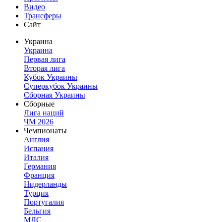
Видео
Трансферы
Сайт
Украина
Украина
Первая лига
Вторая лига
Кубок Украины
Суперкубок Украины
Сборная Украины
Сборные
Лига наций
ЧМ 2026
Чемпионаты
Англия
Испания
Италия
Германия
Франция
Нидерланды
Турция
Португалия
Бельгия
МЛС