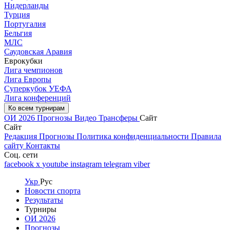
Нидерланды
Турция
Португалия
Бельгия
МЛС
Саудовская Аравия
Еврокубки
Лига чемпионов
Лига Европы
Суперкубок УЕФА
Лига конференций
Ко всем турнирам
ОИ 2026
Прогнозы
Видео
Трансферы
Сайт
Сайт
Редакция
Прогнозы
Политика конфиденциальности
Правила
сайту
Контакты
Соц. сети
facebook
x
youtube
instagram
telegram
viber
Укр
Рус
Новости спорта
Результаты
Турниры
ОИ 2026
Прогнозы