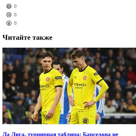
️😄
0
️😢
0
️🤬
0
Читайте также
Ла Лига, турнирная таблица: Барселона не