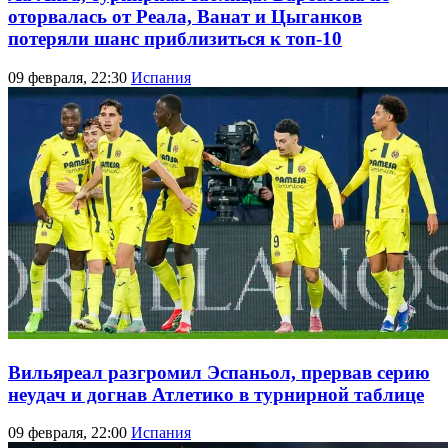
оторвалась от Реала, Ванат и Цыганков
потеряли шанс приблизиться к топ-10
09 февраля, 22:30
Испания
Вильяреал разгромил Эспаньол, прервав серию
неудач и догнав Атлетико в турнирной таблице
09 февраля, 22:00
Испания