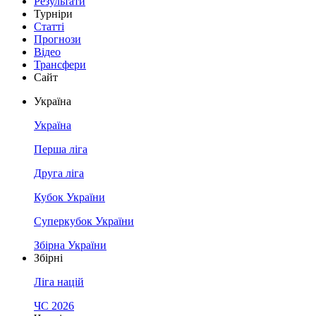
Результати
Турніри
Статті
Прогнози
Відео
Трансфери
Сайт
Україна
Україна
Перша ліга
Друга ліга
Кубок України
Суперкубок України
Збірна України
Збірні
Ліга націй
ЧС 2026