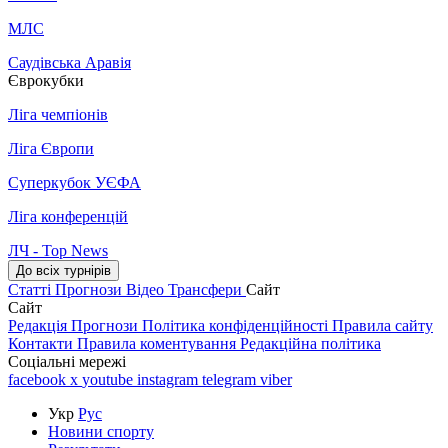
МЛС
Саудівська Аравія
Єврокубки
Ліга чемпіонів
Ліга Європи
Суперкубок УЄФА
Ліга конференцій
ЛЧ - Top News
До всіх турнірів
Статті
Прогнози
Відео
Трансфери
Сайт
Сайт
Редакція
Прогнози
Політика конфіденційності
Правила сайту
Контакти
Правила коментування
Редакційна політика
Соціальні мережі
facebook
x
youtube
instagram
telegram
viber
Укр
Рус
Новини спорту