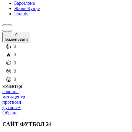
Барселона
Жюль Кунде
Іспанія
0
Коментувати
️👍
0
️🔥
0
️😄
0
️😢
0
️🤬
0
коментарі
головна
матч-центр
прогнози
футбол +
Обране
САЙТ ФУТБОЛ 24