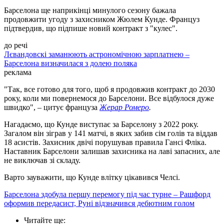
Барселона ще наприкінці минулого сезону бажала
продовжити угоду з захисником Жюлем Кунде. Француз
підтвердив, що підпише новий контракт з "кулес".
до речі
Лєвандовскі заманюють астрономічною зарплатнею –
Барселона визначилася з долею поляка
реклама
"Так, все готово для того, щоб я продовжив контракт до 2030
року, коли ми повернемося до Барселони. Все відбулося дуже
швидко", – цитує француза
Жерар Ромеро
.
Нагадаємо, що Кунде виступає за Барселону з 2022 року.
Загалом він зіграв у 141 матчі, в яких забив сім голів та віддав
18 асистів. Захисник двічі порушував правила Гансі Фліка.
Наставник Барселони залишав захисника на лаві запасних, але
не виключав зі складу.
Варто зауважити, що Кунде влітку цікавився Челсі.
Барселона здобула першу перемогу під час турне – Рашфорд
оформив передасист, Руні відзначився дебютним голом
Читайте ще
: