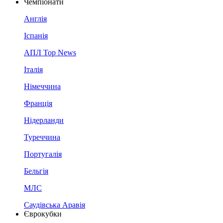
Чемпіонати
Англія
Іспанія
АПЛ Top News
Італія
Німеччина
Франція
Нідерланди
Туреччина
Португалія
Бельгія
МЛС
Саудівська Аравія
Єврокубки