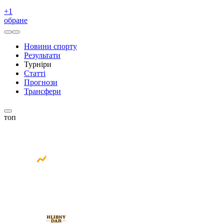
+
1
обране
Новини спорту
Результати
Турніри
Статті
Прогнози
Трансфери
топ