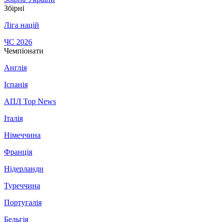
Збірні
Ліга націй
ЧС 2026
Чемпіонати
Англія
Іспанія
АПЛ Top News
Італія
Німеччина
Франція
Нідерланди
Туреччина
Португалія
Бельгія