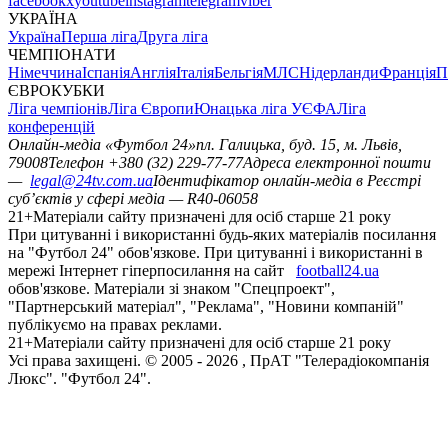
facebook
x
youtube
instagram
telegram
viber
УКРАЇНА
Україна
Перша ліга
Друга ліга
ЧЕМПІОНАТИ
Німеччина
Іспанія
Англія
Італія
Бельгія
МЛС
Нідерланди
Франція
П
ЄВРОКУБКИ
Ліга чемпіонів
Ліга Європи
Юнацька ліга УЄФА
Ліга
конференцій
Онлайн-медіа «Футбол 24»
пл. Галицька, буд. 15, м. Львів,
79008
Телефон +380 (32) 229-77-77
Адреса електронної пошти
—
legal@24tv.com.ua
Ідентифікатор онлайн-медіа в Реєстрі
суб’єктів у сфері медіа — R40-06058
21+
Матеріали сайту призначені для осіб старше 21 року
При цитуванні і використанні будь-яких матеріалів посилання
на "Футбол 24" обов'язкове. При цитуванні і використанні в
мережі Інтернет гіперпосилання на сайт
football24.ua
обов'язкове. Матеріали зі знаком "Спецпроект",
"Партнерський матеріал", "Реклама", "Новини компаній"
публікуємо на правах реклами.
21+
Матеріали сайту призначені для осіб старше 21 року
Усi права захищенi. © 2005 -
2026
, ПрАТ "Телерадіокомпанія
Люкс". "Футбол 24".