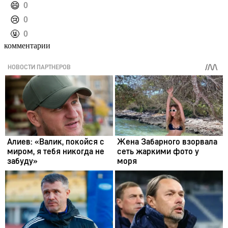
️😄
0
️😢
0
️🤬
0
комментарии