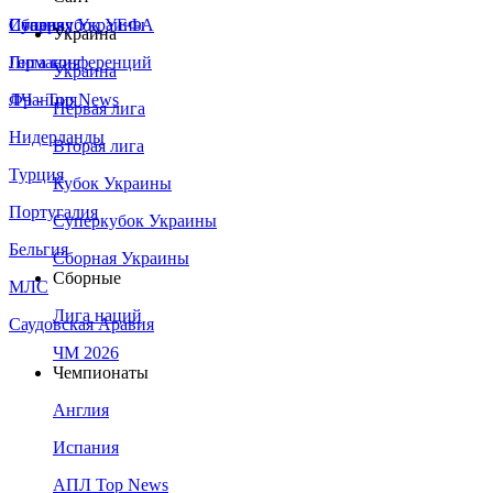
Сборная Украины
Италия
Суперкубок УЕФА
Украина
Германия
Лига конференций
Украина
Франция
ЛЧ - Top News
Первая лига
Нидерланды
Вторая лига
Турция
Кубок Украины
Португалия
Суперкубок Украины
Бельгия
Сборная Украины
Сборные
МЛС
Лига наций
Саудовская Аравия
ЧМ 2026
Чемпионаты
Англия
Испания
АПЛ Top News