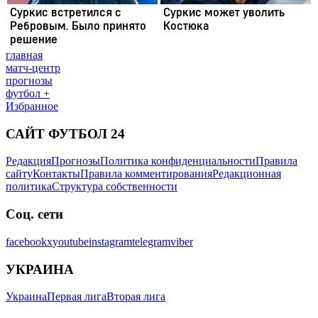
главная
матч-центр
прогнозы
футбол +
Избранное
САЙТ ФУТБОЛ 24
Редакция
Прогнозы
Политика конфиденциальности
Правила
сайту
Контакты
Правила комментирования
Редакционная
политика
Структура собственности
Соц. сети
facebook
x
youtube
instagram
telegram
viber
УКРАИНА
Украина
Первая лига
Вторая лига