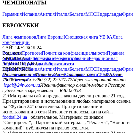
ЧЕМПИОНАТЫ
Германия
Испания
Англия
Италия
Бельгия
МЛС
Нидерланды
Фран
ЕВРОКУБКИ
Лига чемпионов
Лига Европы
Юношеская лига УЕФА
Лига
конференций
САЙТ ФУТБОЛ 24
Редакция
Соц. сети
Прогнозы
Политика конфиденциальности
Правила
сайту
facebook
УКРАИНА
Контакты
x
youtube
Правила комментирования
instagram
telegram
viber
Редакционная
политика
Украина
ЧЕМПИОНАТЫ
Первая лига
Структура собственности
Вторая лига
Германия
ЕВРОКУБКИ
Испания
Англия
Италия
Бельгия
МЛС
Нидерланды
Фран
Лига чемпионов
Онлайн-медиа «Футбол 24»
Лига Европы
пл. Галицкая, дом. 15, м. Львов,
Юношеская лига УЕФА
Лига
конференций
79008
Телефон +380 (32) 229-77-77
Адрес электронной почты
legal@24tv.com.ua
Идентификатор онлайн-медиа в Реестре
субъектов в сфере медиа — R40-06058
21+
Материалы сайта предназначены для лиц старше 21 года
При цитировании и использовании любых материалов ссылка
на "Футбол 24" обязательна. При цитировании и
использовании в сети Интернет гиперссылка на сайтт
football24.ua
обязательное. Материалы со знаком
"Спецпроект", "Партнерский материал", "Реклама", "Новости
компаний" публикуем на правах рекламы.