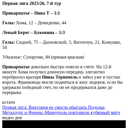
Первая лига 2025/26, 7-й тур
Прикарпатье – Нива Т – 1:1
Голы:
Хома, 12 – Демиденко, 44
Левый Берег – Буковина – 1:3
Голы:
Сидней, 75 – Дахновский, 5, Витенчук, 21, Кожушко,
54
Удаление: Сухоручко, 84 (прямая красная)
Прикарпатье
довольно быстро повело в счете. На 12-й
минуте Хома получил длинную передачу, элегантно
перебросил вратаря
Нивы Тернополь
и забил уже в пустые
ворота. Франковцы могли подняться в зону лидеров, если бы
удержали победный счет, но он не продержался даже до
перерыва.
кстати
Первая лига: Виктория не смогла обыграть Подолье,
Металлург и Феникс-Мариуполь повторили кубковый матч
видео дня