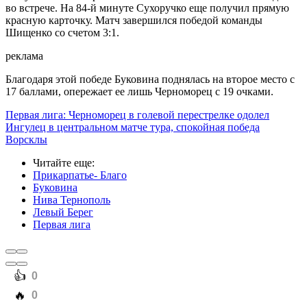
во встрече. На 84-й минуте Сухоручко еще получил прямую
красную карточку. Матч завершился победой команды
Шищенко со счетом 3:1.
реклама
Благодаря этой победе Буковина поднялась на второе место с
17 баллами, опережает ее лишь Черноморец с 19 очками.
Первая лига: Черноморец в голевой перестрелке одолел
Ингулец в центральном матче тура, спокойная победа
Ворсклы
Читайте еще
:
Прикарпатье- Благо
Буковина
Нива Тернополь
Левый Берег
Первая лига
️👍
0
️🔥
0