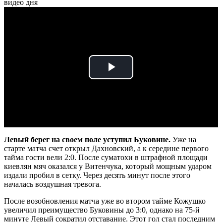
видео дня
Play
Video
Левый берег на своем поле уступил Буковине.
Уже на
старте матча счет открыл Дахновский, а к середине первого
тайма гости вели 2:0. После суматохи в штрафной площади
киевлян мяч оказался у Витенчука, который мощным ударом
издали пробил в сетку. Через десять минут после этого
началась воздушная тревога.
После возобновления матча уже во втором тайме Кожушко
увеличил преимущество Буковины до 3:0, однако на 75-й
минуте Левый сократил отставание. Этот гол стал последним