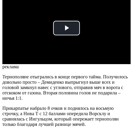
Play
Video
реклама
Тернополяне отыгрались в конце первого тайма. Получилось
довольно просто – Демиденко выпрыгнул выше всех и
головой замкнул навес с углового, отправив мяч в ворота с
отскоком от газона. Вторая половина голов не подарила –
ничья 1:1.
Прикарпатье набрало 8 очков и поднялось на восьмую
строчку, а Нива Т с 12 баллами опередила Ворсклу и
сравнялась с Ингульцом, который опережает тернополян
только благодаря лучшей разнице мячей.