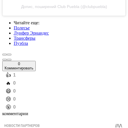
Допис, поширений Club Puebla (@clubpuebla)
Читайте еще
:
Полесье
Луифер Эрнандес
Трансферы
Пуэбла
0
Комментировать
️👍
1
️🔥
0
️😄
0
️😢
0
️🤬
0
комментарии