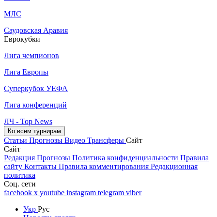
МЛС
Саудовская Аравия
Еврокубки
Лига чемпионов
Лига Европы
Суперкубок УЕФА
Лига конференций
ЛЧ - Top News
Ко всем турнирам
Статьи
Прогнозы
Видео
Трансферы
Сайт
Сайт
Редакция
Прогнозы
Политика конфиденциальности
Правила
сайту
Контакты
Правила комментирования
Редакционная
политика
Соц. сети
facebook
x
youtube
instagram
telegram
viber
Укр
Рус