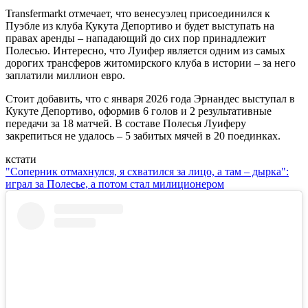
Transfermarkt отмечает, что венесуэлец присоединился к
Пуэбле из клуба Кукута Депортиво и будет выступать на
правах аренды – нападающий до сих пор принадлежит
Полесью. Интересно, что Луифер является одним из самых
дорогих трансферов житомирского клуба в истории – за него
заплатили миллион евро.
Стоит добавить, что с января 2026 года Эрнандес выступал в
Кукуте Депортиво, оформив 6 голов и 2 результативные
передачи за 18 матчей. В составе Полесья Луиферу
закрепиться не удалось – 5 забитых мячей в 20 поединках.
кстати
"Соперник отмахнулся, я схватился за лицо, а там – дырка":
играл за Полесье, а потом стал милиционером