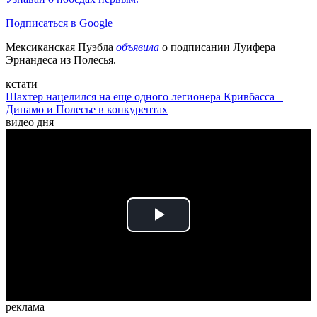
Подписаться в Google
Мексиканская Пуэбла
объявила
о подписании Луифера
Эрнандеса из Полесья.
кстати
Шахтер нацелился на еще одного легионера Кривбасса –
Динамо и Полесье в конкурентах
видео дня
Play
Video
реклама