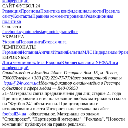
конференций
САЙТ ФУТБОЛ 24
Редакция
Прогнозы
Политика конфиденциальности
Правила
сайту
Контакты
Правила комментирования
Редакционная
политика
Соц. сети
facebook
x
youtube
instagram
telegram
viber
УКРАИНА
Украина
Первая лига
Вторая лига
ЧЕМПИОНАТЫ
Германия
Испания
Англия
Италия
Бельгия
МЛС
Нидерланды
Фран
ЕВРОКУБКИ
Лига чемпионов
Лига Европы
Юношеская лига УЕФА
Лига
конференций
Онлайн-медиа «Футбол 24»
пл. Галицкая, дом. 15, м. Львов,
79008
Телефон +380 (32) 229-77-77
Адрес электронной почты
legal@24tv.com.ua
Идентификатор онлайн-медиа в Реестре
субъектов в сфере медиа — R40-06058
21+
Материалы сайта предназначены для лиц старше 21 года
При цитировании и использовании любых материалов ссылка
на "Футбол 24" обязательна. При цитировании и
использовании в сети Интернет гиперссылка на сайтт
football24.ua
обязательное. Материалы со знаком
"Спецпроект", "Партнерский материал", "Реклама", "Новости
компаний" публикуем на правах рекламы.