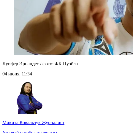
Луифер Эрнандес / фото: ФК Пуэбла
04 июня, 11:34
Микита Ковальчук
Журналист
Узнавай о победах первым.