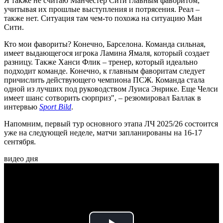
Я также не считаю Манчестер Сити главным фаворитом,
учитывая их прошлые выступления и потрясения. Реал –
также нет. Ситуация там чем-то похожа на ситуацию Ман
Сити.
Кто мои фавориты? Конечно, Барселона. Команда сильная,
имеет выдающегося игрока Ламина Ямаля, который создает
разницу. Также Ханси Флик – тренер, который идеально
подходит команде. Конечно, к главным фаворитам следует
причислить действующего чемпиона ПСЖ. Команда стала
одной из лучших под руководством Луиса Энрике. Еще Челси
имеет шанс сотворить сюрприз", – резюмировал Баллак в
интервью
Sport Bild
.
Напомним, первый тур основного этапа ЛЧ 2025/26 состоится
уже на следующей неделе, матчи запланированы на 16-17
сентября.
видео дня