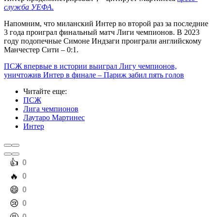
служба УЕФА.
Напомним, что миланский Интер во второй раз за последние
3 года проиграл финальный матч Лиги чемпионов. В 2023
году подопечные Симоне Индзаги проиграли английскому
Манчестер Сити – 0:1.
ПСЖ впервые в истории выиграл Лигу чемпионов,
уничтожив Интер в финале – Париж забил пять голов
Читайте еще
:
ПСЖ
Лига чемпионов
Лаутаро Мартинес
Интер
️👍
0
️🔥
0
️😄
0
️😢
0
0