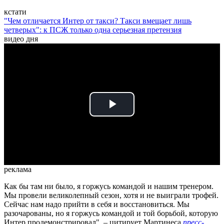
кстати
"Чем отличается Интер от такси? Такси вмещает лишь
четверых": к ПСЖ только одна серьезная претензия
видео дня
Play
Video
реклама
Как бы там ни было, я горжусь командой и нашим тренером.
Мы провели великолепный сезон, хотя и не выиграли трофей.
Сейчас нам надо прийти в себя и восстановиться. Мы
разочарованы, но я горжусь командой и той борьбой, которую
Интер продемонстрировал", – цитирует Мартинеса
пресс-