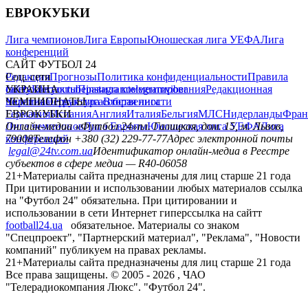
ЕВРОКУБКИ
Лига чемпионов
Лига Европы
Юношеская лига УЕФА
Лига
конференций
САЙТ ФУТБОЛ 24
Редакция
Соц. сети
Прогнозы
Политика конфиденциальности
Правила
сайту
facebook
УКРАИНА
Контакты
x
youtube
Правила комментирования
instagram
telegram
viber
Редакционная
политика
Украина
ЧЕМПИОНАТЫ
Первая лига
Структура собственности
Вторая лига
Германия
ЕВРОКУБКИ
Испания
Англия
Италия
Бельгия
МЛС
Нидерланды
Фран
Лига чемпионов
Онлайн-медиа «Футбол 24»
Лига Европы
пл. Галицкая, дом. 15, м. Львов,
Юношеская лига УЕФА
Лига
конференций
79008
Телефон +380 (32) 229-77-77
Адрес электронной почты
legal@24tv.com.ua
Идентификатор онлайн-медиа в Реестре
субъектов в сфере медиа — R40-06058
21+
Материалы сайта предназначены для лиц старше 21 года
При цитировании и использовании любых материалов ссылка
на "Футбол 24" обязательна. При цитировании и
использовании в сети Интернет гиперссылка на сайтт
football24.ua
обязательное. Материалы со знаком
"Спецпроект", "Партнерский материал", "Реклама", "Новости
компаний" публикуем на правах рекламы.
21+
Материалы сайта предназначены для лиц старше 21 года
Все права защищены. © 2005 -
2026
, ЧАО
"Телерадиокомпания Люкс". "Футбол 24".