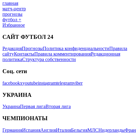
главная
матч-центр
прогнозы
футбол +
Избранное
САЙТ ФУТБОЛ 24
Редакция
Прогнозы
Политика конфиденциальности
Правила
сайту
Контакты
Правила комментирования
Редакционная
политика
Структура собственности
Соц. сети
facebook
x
youtube
instagram
telegram
viber
УКРАИНА
Украина
Первая лига
Вторая лига
ЧЕМПИОНАТЫ
Германия
Испания
Англия
Италия
Бельгия
МЛС
Нидерланды
Фран