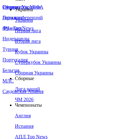
Сборная Украины
Италия
Суперкубок УЕФА
Украина
Германия
Лига конференций
Украина
Франция
ЛЧ - Top News
Первая лига
Нидерланды
Вторая лига
Турция
Кубок Украины
Португалия
Суперкубок Украины
Бельгия
Сборная Украины
Сборные
МЛС
Лига наций
Саудовская Аравия
ЧМ 2026
Чемпионаты
Англия
Испания
АПЛ Top News