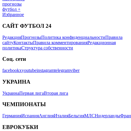
прогнозы
футбол +
Избранное
САЙТ ФУТБОЛ 24
Редакция
Прогнозы
Политика конфиденциальности
Правила
сайту
Контакты
Правила комментирования
Редакционная
политика
Структура собственности
Соц. сети
facebook
x
youtube
instagram
telegram
viber
УКРАИНА
Украина
Первая лига
Вторая лига
ЧЕМПИОНАТЫ
Германия
Испания
Англия
Италия
Бельгия
МЛС
Нидерланды
Фран
ЕВРОКУБКИ