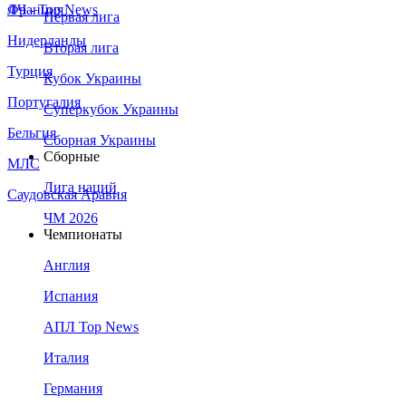
Франция
ЛЧ - Top News
Первая лига
Нидерланды
Вторая лига
Турция
Кубок Украины
Португалия
Суперкубок Украины
Бельгия
Сборная Украины
Сборные
МЛС
Лига наций
Саудовская Аравия
ЧМ 2026
Чемпионаты
Англия
Испания
АПЛ Top News
Италия
Германия