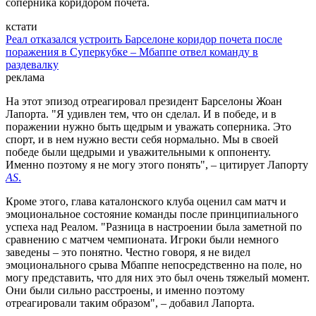
соперника коридором почета.
кстати
Реал отказался устроить Барселоне коридор почета после
поражения в Суперкубке – Мбаппе отвел команду в
раздевалку
реклама
На этот эпизод отреагировал президент Барселоны Жоан
Лапорта. "Я удивлен тем, что он сделал. И в победе, и в
поражении нужно быть щедрым и уважать соперника. Это
спорт, и в нем нужно вести себя нормально. Мы в своей
победе были щедрыми и уважительными к оппоненту.
Именно поэтому я не могу этого понять", – цитирует Лапорту
AS
.
Кроме этого, глава каталонского клуба оценил сам матч и
эмоциональное состояние команды после принципиального
успеха над Реалом. "Разница в настроении была заметной по
сравнению с матчем чемпионата. Игроки были немного
заведены – это понятно. Честно говоря, я не видел
эмоционального срыва Мбаппе непосредственно на поле, но
могу представить, что для них это был очень тяжелый момент.
Они были сильно расстроены, и именно поэтому
отреагировали таким образом", – добавил Лапорта.