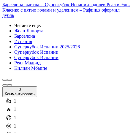
Барселона выиграла Суперкубок Испании, одолев Реал в Эль-
Класико с пятью голами и удалением – Рафинья оформил
дубль
Читайте еще
:
Жоан Лапорта
Барселона
Испания
Суперкубок Испании 2025/2026
Суперкубок Испании
Суперкубок Испании
Реал Мадрид
Килиан Мбаппе
0
Комментировать
️👍
1
️🔥
1
️😄
1
️😢
1