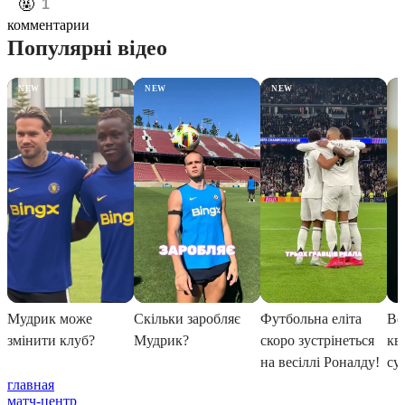
️🤬
1
комментарии
главная
матч-центр