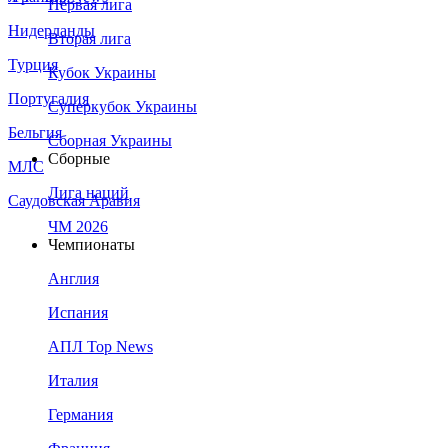
Первая лига
Нидерланды
Вторая лига
Турция
Кубок Украины
Португалия
Суперкубок Украины
Бельгия
Сборная Украины
Сборные
МЛС
Лига наций
Саудовская Аравия
ЧМ 2026
Чемпионаты
Англия
Испания
АПЛ Top News
Италия
Германия