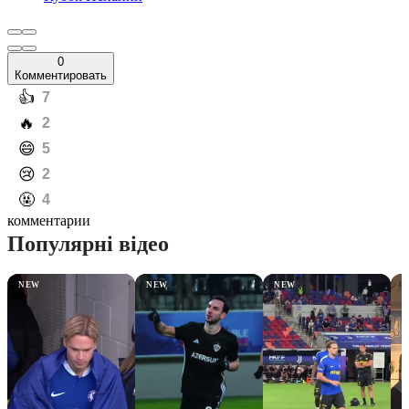
0
Комментировать
️👍
7
️🔥
2
️😄
5
️😢
2
️🤬
4
комментарии