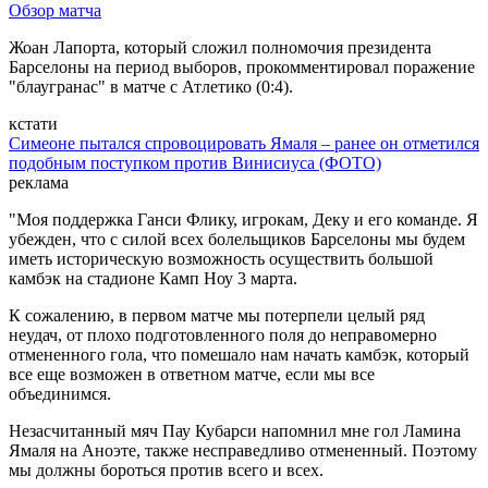
Обзор матча
Жоан Лапорта, который сложил полномочия президента
Барселоны на период выборов, прокомментировал поражение
"блаугранас" в матче с Атлетико (0:4).
кстати
Симеоне пытался спровоцировать Ямаля – ранее он отметился
подобным поступком против Винисиуса (ФОТО)
реклама
"Моя поддержка Ганси Флику, игрокам, Деку и его команде. Я
убежден, что с силой всех болельщиков Барселоны мы будем
иметь историческую возможность осуществить большой
камбэк на стадионе Камп Ноу 3 марта.
К сожалению, в первом матче мы потерпели целый ряд
неудач, от плохо подготовленного поля до неправомерно
отмененного гола, что помешало нам начать камбэк, который
все еще возможен в ответном матче, если мы все
объединимся.
Незасчитанный мяч Пау Кубарси напомнил мне гол Ламина
Ямаля на Аноэте, также несправедливо отмененный. Поэтому
мы должны бороться против всего и всех.