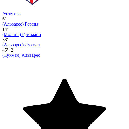
Атлетико
6’
(Альварес)
Гарсия
14’
(Молина)
Гризманн
33’
(Альварес)
Лукман
45’+2
(Лукман)
Альварес