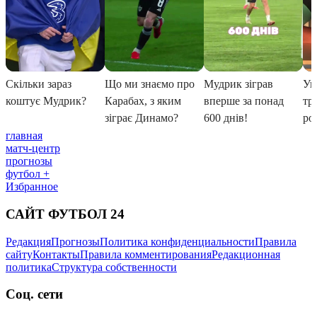
главная
матч-центр
прогнозы
футбол +
Избранное
САЙТ ФУТБОЛ 24
Редакция
Прогнозы
Политика конфиденциальности
Правила
сайту
Контакты
Правила комментирования
Редакционная
политика
Структура собственности
Соц. сети