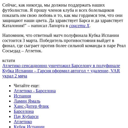
Сейчас, как никогда, мы должны поддержать наших
футболистов. Я прошу членов клуба и всех болельщиков
показать им свою любовь и то, как мы гордимся тем, что они
защищают наши цвета. Да здравствует Барса и да здравствует
Каталония!" – написал Лапорта в
соцсети X
.
Напомним, что ответный матч полуфинала Кубка Испании
состоится 3 марта. Победитель противостояния выйдет в
финал, где сыграет против более сильной команды в паре Реал
Сосьедад – Атлетик.
кстати
Атлетико сенсационно уничтожил Барселону в полуфинале
Кубка Испании – Гарсия оформил автогол + удаление, VAR
украл 2 мяча
Читайте еще
:
Атлетико - Барселона
Испания
Ламин Ямаль
Ханс-Дитер Флик
Барселона
Пау Кубарси
Атлетико
Кубок Испании