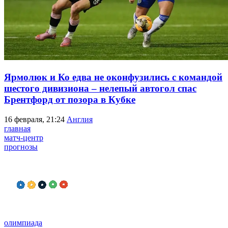
Ярмолюк и Ко едва не оконфузились с командой
шестого дивизиона – нелепый автогол спас
Брентфорд от позора в Кубке
16 февраля, 21:24
Англия
главная
матч-центр
прогнозы
олимпиада