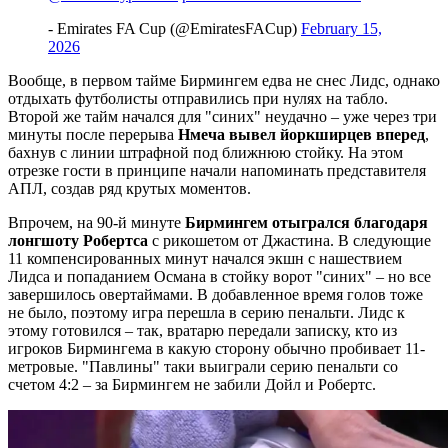
- Emirates FA Cup (@EmiratesFACup)
February 15,
2026
Вообще, в первом тайме Бирмингем едва не снес Лидс, однако
отдыхать футболисты отправились при нулях на табло.
Второй же тайм начался для "синих" неудачно – уже через три
минуты после перерыва
Нмеча вывел йоркширцев вперед
,
бахнув с линии штрафной под ближнюю стойку. На этом
отрезке гости в принципе начали напоминать представителя
АПЛ, создав ряд крутых моментов.
Впрочем, на 90-й минуте
Бирмингем отыгрался благодаря
лонгшоту Робертса
с рикошетом от Джастина. В следующие
11 компенсированных минут начался экшн с нашествием
Лидса и попаданием Османа в стойку ворот "синих" – но все
завершилось овертаймами. В добавленное время голов тоже
не было, поэтому игра перешла в серию пенальти. Лидс к
этому готовился – так, вратарю передали записку, кто из
игроков Бирмингема в какую сторону обычно пробивает 11-
метровые. "Павлины" таки выиграли серию пенальти со
счетом 4:2 – за Бирмингем не забили Дойл и Робертс.