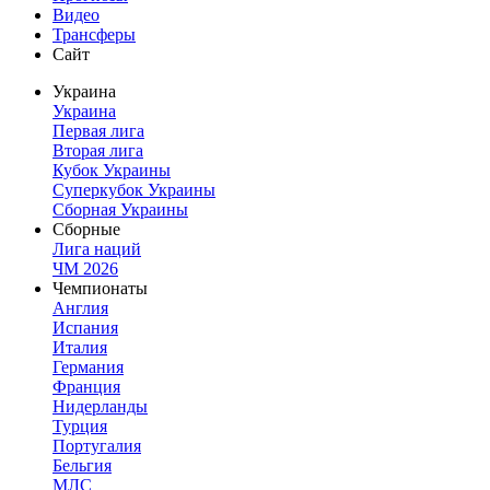
Видео
Трансферы
Сайт
Украина
Украина
Первая лига
Вторая лига
Кубок Украины
Суперкубок Украины
Сборная Украины
Сборные
Лига наций
ЧМ 2026
Чемпионаты
Англия
Испания
Италия
Германия
Франция
Нидерланды
Турция
Португалия
Бельгия
МЛС