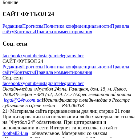
Больше
САЙТ ФУТБОЛ 24
Редакция
Прогнозы
Политика конфиденциальности
Правила
сайту
Контакты
Правила комментирования
Соц. сети
facebook
x
youtube
instagram
telegram
viber
САЙТ ФУТБОЛ 24
Редакция
Прогнозы
Политика конфиденциальности
Правила
сайту
Контакты
Правила комментирования
Соц. сети
facebook
x
youtube
instagram
telegram
viber
Онлайн-медиа «Футбол 24»
пл. Галицкая, дом. 15, м. Львов,
79008
Телефон +380 (32) 229-77-77
Адрес электронной почты
legal@24tv.com.ua
Идентификатор онлайн-медиа в Реестре
субъектов в сфере медиа — R40-06058
21+
Материалы сайта предназначены для лиц старше 21 года
При цитировании и использовании любых материалов ссылка
на "Футбол 24" обязательна. При цитировании и
использовании в сети Интернет гиперссылка на сайтт
football24.ua
обязательное. Материалы со знаком