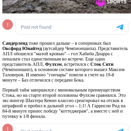
Сандерленд
тоже прошел дальше – в соперниках был
Оксфорд Юнайтед
(аутсайдер Чемпионшипа). Представитель
АПЛ обошелся "малой кровью" – гол Хабиба Диарра с
пенальти стал единственным во встрече. Еще один
представитель АПЛ,
Фулхэм
, встретился с
Сток Сити
(Чемпионшип), в основном составе которого вышел Максим
Таловеров. И именно "гончары" повели в счете на 19-й
минуте – Баэ отличился с передачи Бока.
Первый тайм завершился с минимальным преимуществом
Стока, но на старте второй половины Фулхэм сравнялся. Это
экс-вингер Шахтера Кевин классно среагировал на отскок в
штрафной и пробил в дальний угол – 1:1! А Гаррисон Рид на
84-й минуте принес победу "коттеджерам", а вместе с ней и
путевку в 1/8 финала.