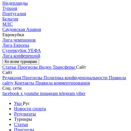
Нидерланды
Турция
Португалия
Бельгия
МЛС
Саудовская Аравия
Еврокубки
Лига чемпионов
Лига Европы
Суперкубок УЕФА
Лига конференций
Ко всем турнирам
Статьи
Прогнозы
Видео
Трансферы
Сайт
Сайт
Редакция
Прогнозы
Политика конфиденциальности
Правила
сайту
Контакты
Правила комментирования
Соц. сети
facebook
x
youtube
instagram
telegram
viber
Укр
Рус
Новости спорта
Результаты
Турниры
Статьи
Прогнозы