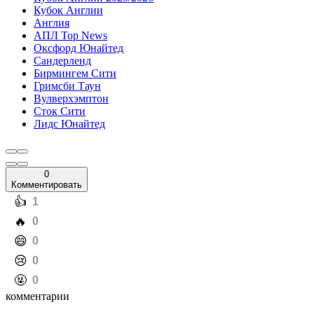
Кубок Англии
Англия
АПЛ Top News
Оксфорд Юнайтед
Сандерленд
Бирмингем Сити
Гримсби Таун
Вулверхэмптон
Сток Сити
Лидс Юнайтед
0
Комментировать
️👍
1
️🔥
0
️😄
0
️😢
0
️🤬
0
комментарии