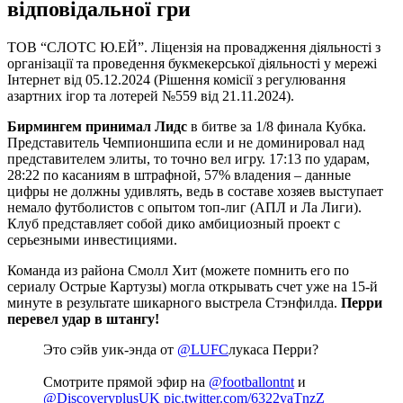
відповідальної гри
ТОВ “СЛОТС Ю.ЕЙ”. Ліцензія на провадження діяльності з
організації та проведення букмекерської діяльності у мережі
Інтернет від 05.12.2024 (Рішення комісії з регулювання
азартних ігор та лотерей №559 від 21.11.2024).
Бирмингем принимал Лидс
в битве за 1/8 финала Кубка.
Представитель Чемпионшипа если и не доминировал над
представителем элиты, то точно вел игру. 17:13 по ударам,
28:22 по касаниям в штрафной, 57% владения – данные
цифры не должны удивлять, ведь в составе хозяев выступает
немало футболистов с опытом топ-лиг (АПЛ и Ла Лиги).
Клуб представляет собой дико амбициозный проект с
серьезными инвестициями.
Команда из района Смолл Хит (можете помнить его по
сериалу Острые Картузы) могла открывать счет уже на 15-й
минуте в результате шикарного выстрела Стэнфилда.
Перри
перевел удар в штангу!
Это сэйв уик-энда от
@LUFC
лукаса Перри?
Смотрите прямой эфир на
@footballontnt
и
@DiscoveryplusUK
pic.twitter.com/6322vaTnzZ