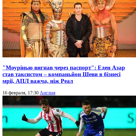
"Моурінью вигнав через паспорт": Еден Азар
став таксистом – компаньйон Шеви в бізнесі
мрії, АПЛ важча, ніж Реал
16 февраля, 17:30
Англия