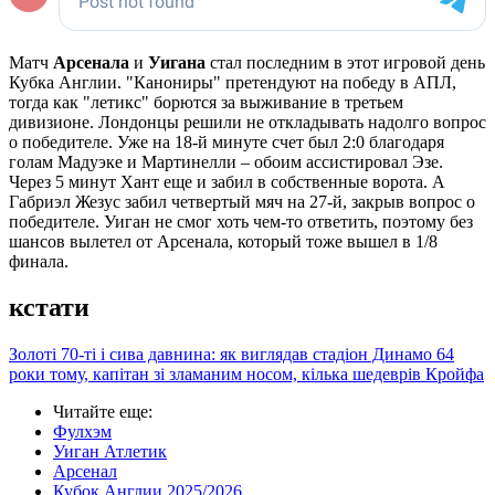
Матч
Арсенала
и
Уигана
стал последним в этот игровой день
Кубка Англии. "Канониры" претендуют на победу в АПЛ,
тогда как "летикс" борются за выживание в третьем
дивизионе. Лондонцы решили не откладывать надолго вопрос
о победителе. Уже на 18-й минуте счет был 2:0 благодаря
голам Мадуэке и Мартинелли – обоим ассистировал Эзе.
Через 5 минут Хант еще и забил в собственные ворота. А
Габриэл Жезус забил четвертый мяч на 27-й, закрыв вопрос о
победителе. Уиган не смог хоть чем-то ответить, поэтому без
шансов вылетел от Арсенала, который тоже вышел в 1/8
финала.
кстати
Золоті 70-ті і сива давнина: як виглядав стадіон Динамо 64
роки тому, капітан зі зламаним носом, кілька шедеврів Кройфа
Читайте еще
:
Фулхэм
Уиган Атлетик
Арсенал
Кубок Англии 2025/2026