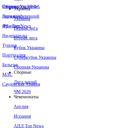
Сборная Украины
Италия
Суперкубок УЕФА
Украина
Германия
Лига конференций
Украина
Франция
ЛЧ - Top News
Первая лига
Нидерланды
Вторая лига
Турция
Кубок Украины
Португалия
Суперкубок Украины
Бельгия
Сборная Украины
Сборные
МЛС
Лига наций
Саудовская Аравия
ЧМ 2026
Чемпионаты
Англия
Испания
АПЛ Top News