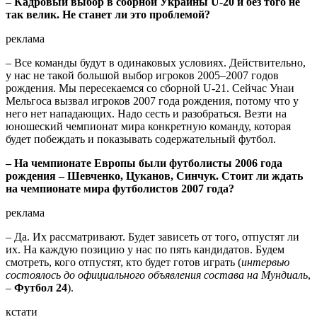
– Кадровый выбор в сборной Украины U-20 и без того не
так велик. Не станет ли это проблемой?
реклама
– Все команды будут в одинаковых условиях. Действительно,
у нас не такой большой выбор игроков 2005–2007 годов
рождения. Мы пересекаемся со сборной U-21. Сейчас Унаи
Мельгоса вызвал игроков 2007 года рождения, потому что у
него нет нападающих. Надо сесть и разобраться. Везти на
юношеский чемпионат мира конкретную команду, которая
будет побеждать и показывать содержательный футбол.
– На чемпионате Европы были футболисты 2006 года
рождения – Шевченко, Цуканов, Синчук. Стоит ли ждать
на чемпионате мира футболистов 2007 года?
реклама
– Да. Их рассматривают. Будет зависеть от того, отпустят ли
их. На каждую позицию у нас по пять кандидатов. Будем
смотреть, кого отпустят, кто будет готов играть (
интервью
состоялось до официального объявления состава на Мундиаль
,
–
Футбол 24
).
кстати