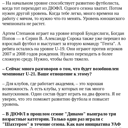
– На начальном уровне способствует развитию футболиста,
когда тот переходит из ДЮФЛ. Одного сезона хватит. Потом
нужен другой уровень. Когда тебе легко, много времени на
работу с мячом, то нужно что-то менять. Уровень юношеского
чемпионата не растет.
Артем Степанов играет на уровне второй Бундеслиги, Богдан
Попов — в Серии В. Александр Сорока также уже перешел во
взрослый футбол и выступает за вторую команду "Гента". А
ребята остались на уровне U-19. Они играют против игроков
2007 и 2008 годов рождения. Нужно переходить в более
сложную среду. Нужно, чтобы было тяжело.
– Сейчас много разговоров о том, что будет возобновлен
чемпионат U-21. Ваше отношение к этому?
– Для клубов, где работает академия, – это хорошая
возможность. А есть клубы, у которых не так много
выпускников. Один состав будет играть на два фронта. Я не
уверен, что это поможет развитию футбола и повысит
уровень.
– В ДЮФЛ в прошлом сезоне "Динамо" выиграло три
возрастные категории. Только один раз играли с
"Шахтером" в течение сезона. Как вам инициатива УАФ