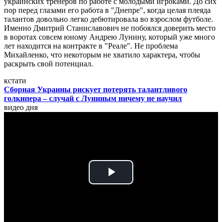
украинских тренеров по работе с молодыми игроками. До сих
пор перед глазами его работа в "Днепре", когда целая плеяда
талантов довольно легко дебютировала во взрослом футболе.
Именно Дмитрий Станиславович не побоялся доверить место
в воротах совсем юному Андрею Лунину, который уже много
лет находится на контракте в "Реале". Не проблема
Михайленко, что некоторым не хватило характера, чтобы
раскрыть свой потенциал.
кстати
Сборная Украины рискует потерять талантливого
голкипера – случай с Луниным ничему не научил
видео дня
Play
Video