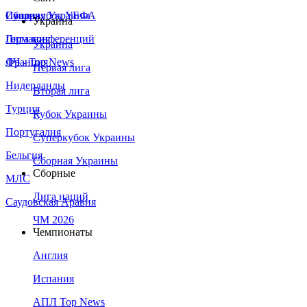
Сборная Украины
Италия
Суперкубок УЕФА
Украина
Германия
Лига конференций
Украина
Франция
ЛЧ - Top News
Первая лига
Нидерланды
Вторая лига
Турция
Кубок Украины
Португалия
Суперкубок Украины
Бельгия
Сборная Украины
Сборные
МЛС
Лига наций
Саудовская Аравия
ЧМ 2026
Чемпионаты
Англия
Испания
АПЛ Top News