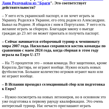
Дани Роззувайла из "Браги
". Это соответствует
действительности?
– У него есть украинский паспорт, и он хочет играть за
Украину. Родился в Украине, его отец родом из Александрии.
Бывал на Родине. Я общался с ним в Португалии. У него есть
желание играть за сборную. Благодаря закону о выезде
граждан до 23 лет он может приехать и получить паспорт.
– Сейчас начинается отборочный турнир к чемпионату
мира 2007 года. Насколько сохранился костяк команды по
сравнению с маем 2024 года, когда сборная в этом году
играла на Евро U-17?
– На 75 процентов это – новая команда. Все защитники, кроме
Кирилла Дигтяра, не играют вообще. Нужно искать новых
футболистов. Большое количество игроков играют мало или
не играют вообще.
– В Испании проходил селекционный сбор или подготовка
к Евро?
– Нужно посмотреть на новых легионеров, но в основном это
уже подготовка к первому раунду квалификации. Это очень
интересный турнир. Нас нечасто приглашают играть