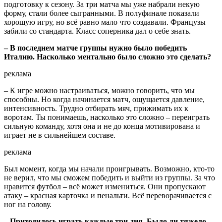
подготовку к сезону. За три матча мы уже набрали некую
форму, стали более сыгранными. В полуфинале показали
хорошую игру, но всё равно мало что создавали. Французы
забили со стандарта. Класс соперника дал о себе знать.
– В последнем матче группы нужно было победить
Италию. Насколько ментально было сложно это сделать?
реклама
– К игре можно настраиваться, можно говорить, что мы
способны. Но когда начинается матч, ощущается давление,
интенсивность. Трудно отбирать мяч, прижимать их к
воротам. Ты понимаешь, насколько это сложно – переиграть
сильную команду, хотя она и не до конца мотивирована и
играет не в сильнейшем составе.
реклама
Был момент, когда мы начали проигрывать. Возможно, кто-то
не верил, что мы сможем победить и выйти из группы. За что
нравится футбол – всё может измениться. Они пропускают
атаку – красная карточка и пенальти. Всё переворачивается с
ног на голову.
– Приходилось играть каждые три дня. Было ли тяжело