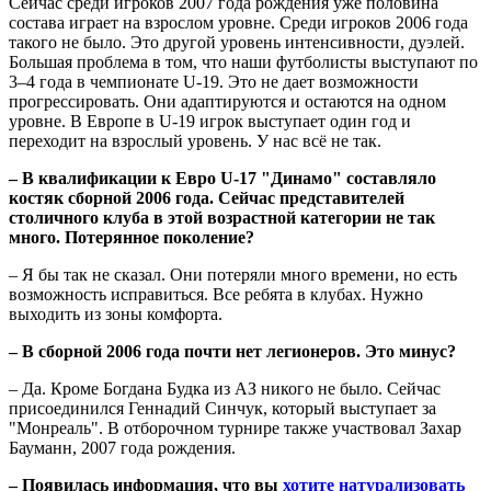
Сейчас среди игроков 2007 года рождения уже половина
состава играет на взрослом уровне. Среди игроков 2006 года
такого не было. Это другой уровень интенсивности, дуэлей.
Большая проблема в том, что наши футболисты выступают по
3–4 года в чемпионате U-19. Это не дает возможности
прогрессировать. Они адаптируются и остаются на одном
уровне. В Европе в U-19 игрок выступает один год и
переходит на взрослый уровень. У нас всё не так.
– В квалификации к Евро U-17 "Динамо" составляло
костяк сборной 2006 года. Сейчас представителей
столичного клуба в этой возрастной категории не так
много. Потерянное поколение?
– Я бы так не сказал. Они потеряли много времени, но есть
возможность исправиться. Все ребята в клубах. Нужно
выходить из зоны комфорта.
– В сборной 2006 года почти нет легионеров. Это минус?
– Да. Кроме Богдана Будка из АЗ никого не было. Сейчас
присоединился Геннадий Синчук, который выступает за
"Монреаль". В отборочном турнире также участвовал Захар
Бауманн, 2007 года рождения.
– Появилась информация, что вы
хотите натурализовать