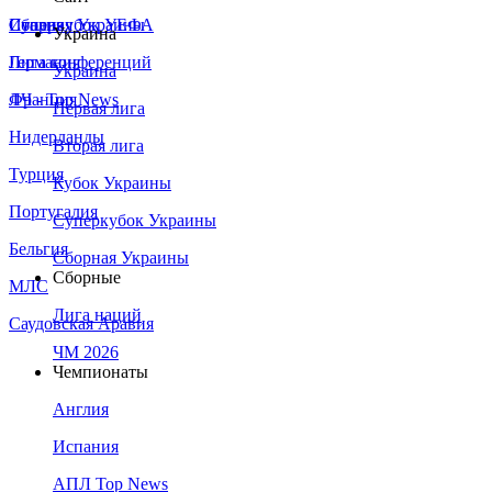
Сборная Украины
Италия
Суперкубок УЕФА
Украина
Германия
Лига конференций
Украина
Франция
ЛЧ - Top News
Первая лига
Нидерланды
Вторая лига
Турция
Кубок Украины
Португалия
Суперкубок Украины
Бельгия
Сборная Украины
Сборные
МЛС
Лига наций
Саудовская Аравия
ЧМ 2026
Чемпионаты
Англия
Испания
АПЛ Top News