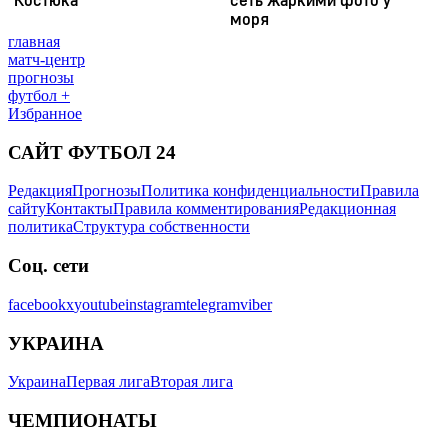
главная
матч-центр
прогнозы
футбол +
Избранное
САЙТ ФУТБОЛ 24
Редакция
Прогнозы
Политика конфиденциальности
Правила
сайту
Контакты
Правила комментирования
Редакционная
политика
Структура собственности
Соц. сети
facebook
x
youtube
instagram
telegram
viber
УКРАИНА
Украина
Первая лига
Вторая лига
ЧЕМПИОНАТЫ