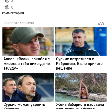
️😢
2
️🤬
0
комментарии