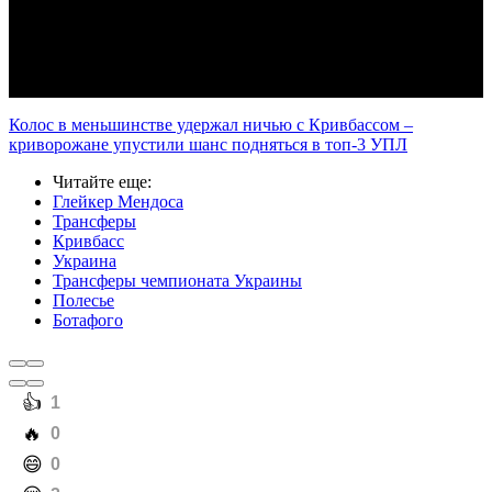
Video
Колос в меньшинстве удержал ничью с Кривбассом –
криворожане упустили шанс подняться в топ-3 УПЛ
Читайте еще
:
Глейкер Мендоса
Трансферы
Кривбасс
Украина
Трансферы чемпионата Украины
Полесье
Ботафого
️👍
1
️🔥
0
️😄
0