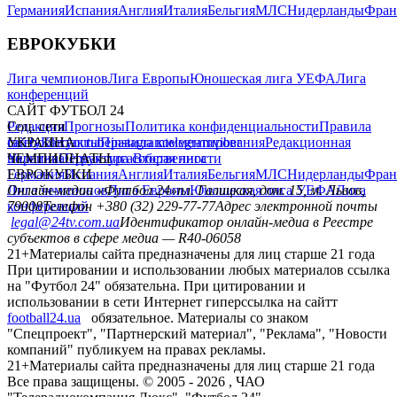
Германия
Испания
Англия
Италия
Бельгия
МЛС
Нидерланды
Фран
ЕВРОКУБКИ
Лига чемпионов
Лига Европы
Юношеская лига УЕФА
Лига
конференций
САЙТ ФУТБОЛ 24
Редакция
Соц. сети
Прогнозы
Политика конфиденциальности
Правила
сайту
facebook
УКРАИНА
Контакты
x
youtube
Правила комментирования
instagram
telegram
viber
Редакционная
политика
Украина
ЧЕМПИОНАТЫ
Первая лига
Структура собственности
Вторая лига
Германия
ЕВРОКУБКИ
Испания
Англия
Италия
Бельгия
МЛС
Нидерланды
Фран
Лига чемпионов
Онлайн-медиа «Футбол 24»
Лига Европы
пл. Галицкая, дом. 15, м. Львов,
Юношеская лига УЕФА
Лига
конференций
79008
Телефон +380 (32) 229-77-77
Адрес электронной почты
legal@24tv.com.ua
Идентификатор онлайн-медиа в Реестре
субъектов в сфере медиа — R40-06058
21+
Материалы сайта предназначены для лиц старше 21 года
При цитировании и использовании любых материалов ссылка
на "Футбол 24" обязательна. При цитировании и
использовании в сети Интернет гиперссылка на сайтт
football24.ua
обязательное. Материалы со знаком
"Спецпроект", "Партнерский материал", "Реклама", "Новости
компаний" публикуем на правах рекламы.
21+
Материалы сайта предназначены для лиц старше 21 года
Все права защищены. © 2005 -
2026
, ЧАО