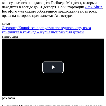
венесуэльского нападающего Глейкера Мендозы, который
находится в аренде до 31 декабря. По информации
АІех Yánez
,
Ботафого уже сделал собственное предложение по игроку,
права на которого принадлежат Ангостуре.
кстати
Легионер Кривбасса пропустил последнюю игру из-за
конфликта в команде – журналист раскрыл детали
видео дня
Play
Video
реклама