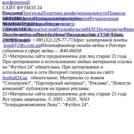
конференций
САЙТ ФУТБОЛ 24
Редакция
Соц. сети
Прогнозы
Политика конфиденциальности
Правила
сайту
facebook
УКРАИНА
Контакты
x
youtube
Правила комментирования
instagram
telegram
viber
Редакционная
политика
Украина
ЧЕМПИОНАТЫ
Первая лига
Структура собственности
Вторая лига
Германия
ЕВРОКУБКИ
Испания
Англия
Италия
Бельгия
МЛС
Нидерланды
Фран
Лига чемпионов
Онлайн-медиа «Футбол 24»
Лига Европы
пл. Галицкая, дом. 15, м. Львов,
Юношеская лига УЕФА
Лига
конференций
79008
Телефон +380 (32) 229-77-77
Адрес электронной почты
legal@24tv.com.ua
Идентификатор онлайн-медиа в Реестре
субъектов в сфере медиа — R40-06058
21+
Материалы сайта предназначены для лиц старше 21 года
При цитировании и использовании любых материалов ссылка
на "Футбол 24" обязательна. При цитировании и
использовании в сети Интернет гиперссылка на сайтт
football24.ua
обязательное. Материалы со знаком
"Спецпроект", "Партнерский материал", "Реклама", "Новости
компаний" публикуем на правах рекламы.
21+
Материалы сайта предназначены для лиц старше 21 года
Все права защищены. © 2005 -
2026
, ЧАО
"Телерадиокомпания Люкс". "Футбол 24".