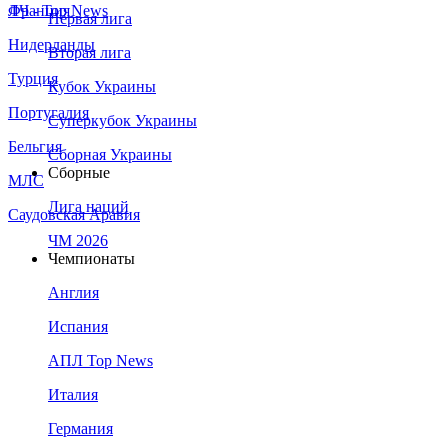
Франция
ЛЧ - Top News
Первая лига
Нидерланды
Вторая лига
Турция
Кубок Украины
Португалия
Суперкубок Украины
Бельгия
Сборная Украины
Сборные
МЛС
Лига наций
Саудовская Аравия
ЧМ 2026
Чемпионаты
Англия
Испания
АПЛ Top News
Италия
Германия