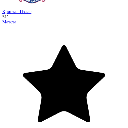
Кристал Пэлас
51’
Матета