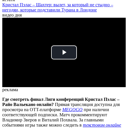
Кристал Пэлас – Шахтер: вылет, за который не стыдно –
негодяи, которые подставили Турана в Лондоне
видео дня
Play
Video
реклама
Где смотреть финал Лиги конференций Кристал Пэлас –
Райо Вальекано онлайн?
Прямая трансляция доступна для
просмотра на OTT-платформе
MEGOGO
при наличии
соответствующей подписки. Матч прокомментируют
Владимир Зверов и Виталий Похвала. За главными
событиями игры также можно следить в
текстовом онлайне