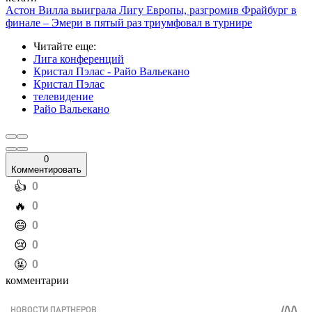
Астон Вилла выиграла Лигу Европы, разгромив Фрайбург в
финале – Эмери в пятый раз триумфовал в турнире
Читайте еще
:
Лига конференций
Кристал Пэлас - Райо Вальекано
Кристал Пэлас
телевидение
Райо Вальекано
0
Комментировать
️👍
0
️🔥
0
️😄
0
️😢
0
️🤬
0
комментарии