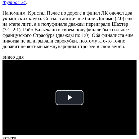
Футбол 24
.
Напомним, Кристал Пэлас по дороге в финал ЛК одолел два
украинских клуба. Сначала англичане били Динамо (2:0) еще
на этапе лиги, а в полуфинале дважды переиграли Шахтер
(3:1; 2:1). Райо Вальекано в своем полуфинале был сильнее
французского Страсбура (дважды по 1:0). Оба финалиста еще
никогда не выигрывали еврокубки, поэтому кто-то точно
добавит дебютный международный трофей в свой музей.
видео дня
Play
Video
кстати