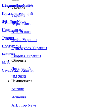
Сборная Украины
Италия
Суперкубок УЕФА
Украина
Германия
Лига конференций
Украина
Франция
ЛЧ - Top News
Первая лига
Нидерланды
Вторая лига
Турция
Кубок Украины
Португалия
Суперкубок Украины
Бельгия
Сборная Украины
Сборные
МЛС
Лига наций
Саудовская Аравия
ЧМ 2026
Чемпионаты
Англия
Испания
АПЛ Top News