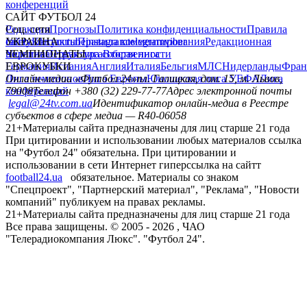
конференций
САЙТ ФУТБОЛ 24
Редакция
Соц. сети
Прогнозы
Политика конфиденциальности
Правила
сайту
facebook
УКРАИНА
Контакты
x
youtube
Правила комментирования
instagram
telegram
viber
Редакционная
политика
Украина
ЧЕМПИОНАТЫ
Первая лига
Структура собственности
Вторая лига
Германия
ЕВРОКУБКИ
Испания
Англия
Италия
Бельгия
МЛС
Нидерланды
Фран
Лига чемпионов
Онлайн-медиа «Футбол 24»
Лига Европы
пл. Галицкая, дом. 15, м. Львов,
Юношеская лига УЕФА
Лига
конференций
79008
Телефон +380 (32) 229-77-77
Адрес электронной почты
legal@24tv.com.ua
Идентификатор онлайн-медиа в Реестре
субъектов в сфере медиа — R40-06058
21+
Материалы сайта предназначены для лиц старше 21 года
При цитировании и использовании любых материалов ссылка
на "Футбол 24" обязательна. При цитировании и
использовании в сети Интернет гиперссылка на сайтт
football24.ua
обязательное. Материалы со знаком
"Спецпроект", "Партнерский материал", "Реклама", "Новости
компаний" публикуем на правах рекламы.
21+
Материалы сайта предназначены для лиц старше 21 года
Все права защищены. © 2005 -
2026
, ЧАО
"Телерадиокомпания Люкс". "Футбол 24".