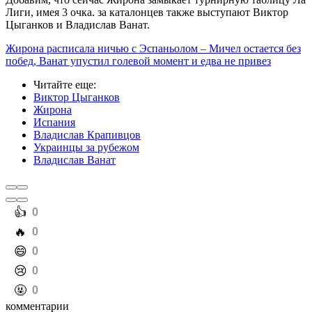
Лиги, имея 3 очка. за каталонцев также выступают Виктор
Цыганков и Владислав Ванат.
Жирона расписала ничью с Эспаньолом – Мичел остается без
побед, Ванат упустил голевой момент и едва не привез
Читайте еще
:
Виктор Цыганков
Жирона
Испания
Владислав Крапивцов
Украинцы за рубежом
Владислав Ванат
️👍
0
️🔥
0
️😄
0
️😢
0
️🤬
0
комментарии