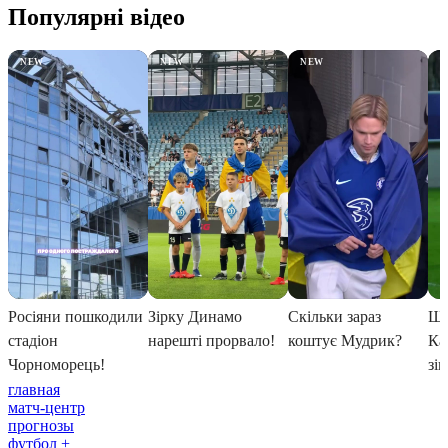
главная
матч-центр
прогнозы
футбол +