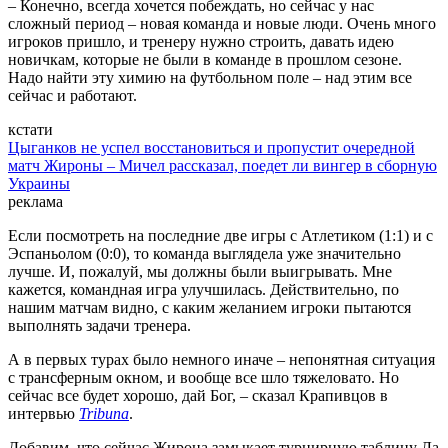
– Конечно, всегда хочется побеждать, но сейчас у нас
сложный период – новая команда и новые люди. Очень много
игроков пришло, и тренеру нужно строить, давать идею
новичкам, которые не были в команде в прошлом сезоне.
Надо найти эту химию на футбольном поле – над этим все
сейчас и работают.
кстати
Цыганков не успел восстановиться и пропустит очередной
матч Жироны – Мичел рассказал, поедет ли вингер в сборную
Украины
реклама
Если посмотреть на последние две игры с Атлетиком (1:1) и с
Эспаньолом (0:0), то команда выглядела уже значительно
лучше. И, пожалуй, мы должны были выигрывать. Мне
кажется, командная игра улучшилась. Действительно, по
нашим матчам видно, с каким желанием игроки пытаются
выполнять задачи тренера.
А в первых турах было немного иначе – непонятная ситуация
с трансферным окном, и вообще все шло тяжеловато. Но
сейчас все будет хорошо, дай Бог, – сказал Крапивцов в
интервью
Tribuna
.
Добавим, что сейчас Жирона замыкает турнирную таблицу Ла