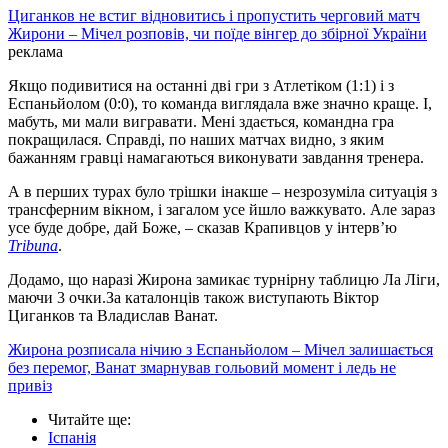
Циганков не встиг відновитись і пропустить черговий матч
Жирони – Мічел розповів, чи поїде вінгер до збірної України
реклама
Якщо подивитися на останні дві гри з Атлетіком (1:1) і з
Еспаньйолом (0:0), то команда виглядала вже значно краще. І,
мабуть, ми мали вигравати. Мені здається, командна гра
покращилася. Справді, по наших матчах видно, з яким
бажанням гравці намагаються виконувати завдання тренера.
А в перших турах було трішки інакше – незрозуміла ситуація з
трансферним вікном, і загалом усе йшло важкувато. Але зараз
усе буде добре, дай Боже, – сказав Крапивцов у інтервʼю
Tribuna
.
Додамо, що наразі Жирона замикає турнірну таблицю Ла Ліги,
маючи 3 очки.За каталонців також виступають Віктор
Циганков та Владислав Ванат.
Жирона розписала нічию з Еспаньйолом – Мічел залишається
без перемог, Ванат змарнував гольовий момент і ледь не
привіз
Читайте ще
:
Іспанія