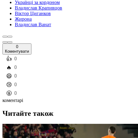
Українці за кордоном
Владислав Крапивцов
Віктор Циганков
Жирона
Владислав Ванат
0
Коментувати
️👍
0
️🔥
0
️😄
0
️😢
0
️🤬
0
коментарі
Читайте також