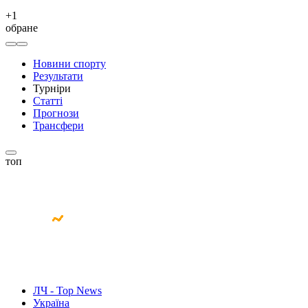
+
1
обране
Новини спорту
Результати
Турніри
Статті
Прогнози
Трансфери
топ
ЛЧ - Top News
Україна