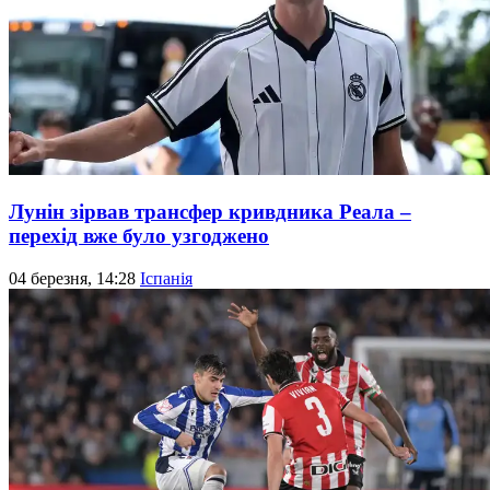
Лунін зірвав трансфер кривдника Реала –
перехід вже було узгоджено
04 березня, 14:28
Іспанія