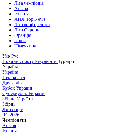
Ліга чемпіонів
Англія
Іспанія
АПЛ Top News
Ліга конференцій
Ліга Європи
Франція
Італія
Німеччина
Укр
Рус
Новини спорту
Результати
Турніри
Україна
Україна
Перша ліга
Друга ліга
Кубок України
Суперкубок України
Збірна України
Збірні
Ліга націй
ЧС 2026
Чемпіонати
Англія
Іспанія