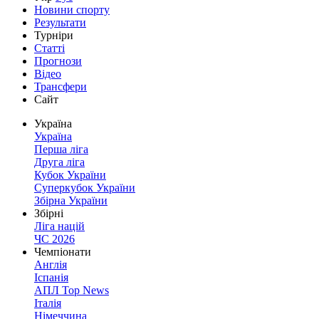
Новини спорту
Результати
Турніри
Статті
Прогнози
Відео
Трансфери
Сайт
Україна
Україна
Перша ліга
Друга ліга
Кубок України
Суперкубок України
Збірна України
Збірні
Ліга націй
ЧС 2026
Чемпіонати
Англія
Іспанія
АПЛ Top News
Італія
Німеччина