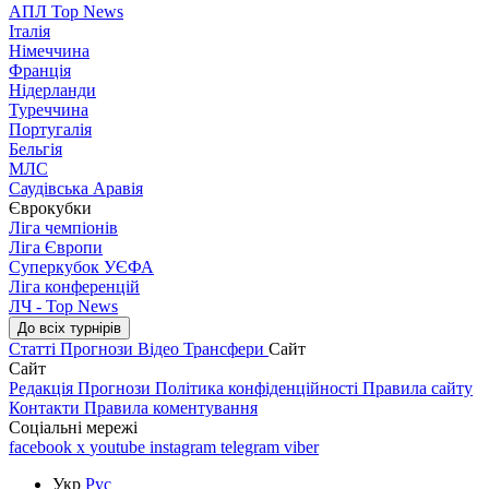
АПЛ Top News
Італія
Німеччина
Франція
Нідерланди
Туреччина
Португалія
Бельгія
МЛС
Саудівська Аравія
Єврокубки
Ліга чемпіонів
Ліга Європи
Суперкубок УЄФА
Ліга конференцій
ЛЧ - Top News
До всіх турнірів
Статті
Прогнози
Відео
Трансфери
Сайт
Сайт
Редакція
Прогнози
Політика конфіденційності
Правила сайту
Контакти
Правила коментування
Соціальні мережі
facebook
x
youtube
instagram
telegram
viber
Укр
Рус