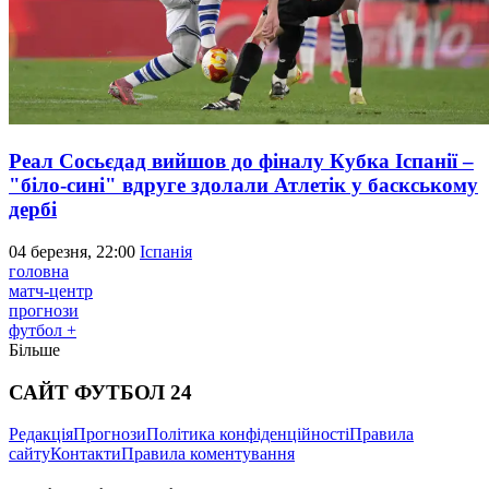
Реал Сосьєдад вийшов до фіналу Кубка Іспанії –
"біло-сині" вдруге здолали Атлетік у баскському
дербі
04 березня, 22:00
Іспанія
головна
матч-центр
прогнози
футбол +
Більше
САЙТ ФУТБОЛ 24
Редакція
Прогнози
Політика конфіденційності
Правила
сайту
Контакти
Правила коментування