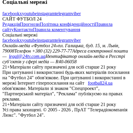
Соціальні мережі
facebook
x
youtube
instagram
telegram
viber
САЙТ ФУТБОЛ 24
Редакція
Прогнози
Політика конфіденційності
Правила
сайту
Контакти
Правила коментування
Соціальні мережі
facebook
x
youtube
instagram
telegram
viber
Онлайн-медіа «Футбол 24»
пл. Галицька, буд. 15, м. Львів,
79008
Телефон +380 (32) 229-77-77
Адреса електронної пошти
—
legal@24tv.com.ua
Ідентифікатор онлайн-медіа в Реєстрі
суб’єктів у сфері медіа — R40-06058
21+
Матеріали сайту призначені для осіб старше 21 року
При цитуванні і використанні будь-яких матеріалів посилання
на "Футбол 24" обов'язкове. При цитуванні і використанні в
мережі Інтернет гіперпосилання на сайт
football24.ua
обов'язкове. Матеріали зі знаком "Спецпроект",
"Партнерський матеріал", "Реклама" публікуємо на правах
реклами.
21+
Матеріали сайту призначені для осіб старше 21 року
Усi права захищенi. © 2005 -
2026
, ПрАТ "Телерадіокомпанія
Люкс". "Футбол 24".