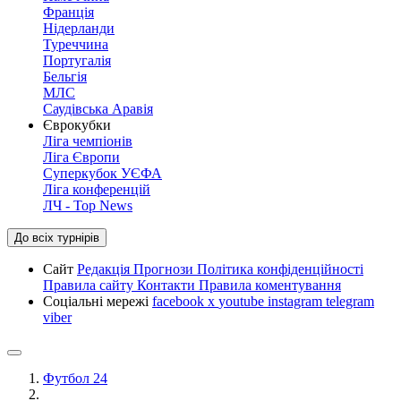
Франція
Нідерланди
Туреччина
Португалія
Бельгія
МЛС
Саудівська Аравія
Єврокубки
Ліга чемпіонів
Ліга Європи
Суперкубок УЄФА
Ліга конференцій
ЛЧ - Top News
До всіх турнірів
Сайт
Редакція
Прогнози
Політика конфіденційності
Правила сайту
Контакти
Правила коментування
Соціальні мережі
facebook
x
youtube
instagram
telegram
viber
Футбол 24