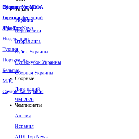
Сборная Украины
Италия
Суперкубок УЕФА
Украина
Германия
Лига конференций
Украина
Франция
ЛЧ - Top News
Первая лига
Нидерланды
Вторая лига
Турция
Кубок Украины
Португалия
Суперкубок Украины
Бельгия
Сборная Украины
Сборные
МЛС
Лига наций
Саудовская Аравия
ЧМ 2026
Чемпионаты
Англия
Испания
АПЛ Top News