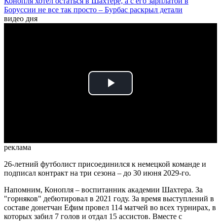
Конопля хотел остаться в Шахтере, а с его зарплатой в
Боруссии не все так просто – Бурбас раскрыл детали
видео дня
Play
Video
реклама
26-летний футболист присоединился к немецкой команде и
подписал контракт на три сезона – до 30 июня 2029-го.
Напомним, Конопля – воспитанник академии Шахтера. За
"горняков" дебютировал в 2021 году. За время выступлений в
составе донетчан Ефим провел 114 матчей во всех турнирах, в
которых забил 7 голов и отдал 15 ассистов. Вместе с