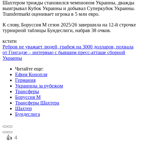
Шахтером трижды становился чемпионом Украины, дважды
выигрывал Кубок Украины и добывал Суперкубок Украины.
Transfermarkt оценивает игрока в 5 млн евро.
К слову, Боруссия М сезон 2025/26 завершила на 12-й строчке
турнирной таблицы Бундеслиги, набрав 38 очков.
кстати
Ребров не уважает людей, грабеж на 3000 долларов, похвала
от Гонгадзе – интервью с бывшим пресс-атташе сборной
Украины
Читайте еще
:
Ефим Конопля
Германия
Украинцы за рубежом
Трансферы
Боруссия М
Трансферы Шахтера
Шахтер
Бундеслига
️👍
4