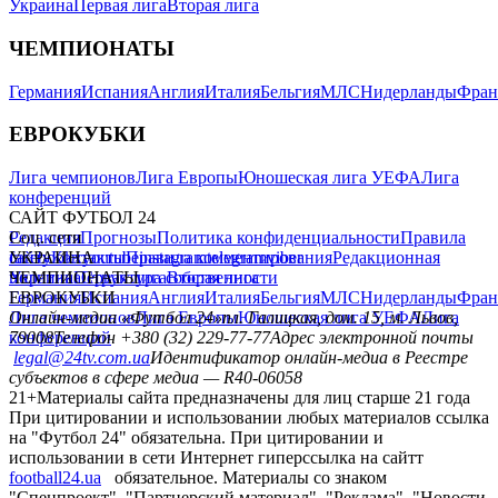
Украина
Первая лига
Вторая лига
ЧЕМПИОНАТЫ
Германия
Испания
Англия
Италия
Бельгия
МЛС
Нидерланды
Фран
ЕВРОКУБКИ
Лига чемпионов
Лига Европы
Юношеская лига УЕФА
Лига
конференций
САЙТ ФУТБОЛ 24
Редакция
Соц. сети
Прогнозы
Политика конфиденциальности
Правила
сайту
facebook
УКРАИНА
Контакты
x
youtube
Правила комментирования
instagram
telegram
viber
Редакционная
политика
Украина
ЧЕМПИОНАТЫ
Первая лига
Структура собственности
Вторая лига
Германия
ЕВРОКУБКИ
Испания
Англия
Италия
Бельгия
МЛС
Нидерланды
Фран
Лига чемпионов
Онлайн-медиа «Футбол 24»
Лига Европы
пл. Галицкая, дом. 15, м. Львов,
Юношеская лига УЕФА
Лига
конференций
79008
Телефон +380 (32) 229-77-77
Адрес электронной почты
legal@24tv.com.ua
Идентификатор онлайн-медиа в Реестре
субъектов в сфере медиа — R40-06058
21+
Материалы сайта предназначены для лиц старше 21 года
При цитировании и использовании любых материалов ссылка
на "Футбол 24" обязательна. При цитировании и
использовании в сети Интернет гиперссылка на сайтт
football24.ua
обязательное. Материалы со знаком
"Спецпроект", "Партнерский материал", "Реклама", "Новости