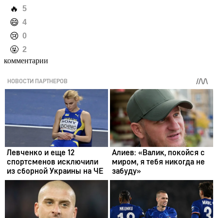
️🔥
5
️😄
4
️😢
0
️🤬
2
комментарии