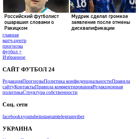
главная
матч-центр
прогнозы
футбол +
Избранное
САЙТ ФУТБОЛ 24
Редакция
Прогнозы
Политика конфиденциальности
Правила
сайту
Контакты
Правила комментирования
Редакционная
политика
Структура собственности
Соц. сети
facebook
x
youtube
instagram
telegram
viber
УКРАИНА