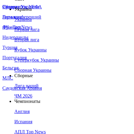
Сборная Украины
Италия
Суперкубок УЕФА
Украина
Германия
Лига конференций
Украина
Франция
ЛЧ - Top News
Первая лига
Нидерланды
Вторая лига
Турция
Кубок Украины
Португалия
Суперкубок Украины
Бельгия
Сборная Украины
Сборные
МЛС
Лига наций
Саудовская Аравия
ЧМ 2026
Чемпионаты
Англия
Испания
АПЛ Top News