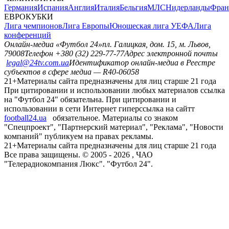
Германия
Испания
Англия
Италия
Бельгия
МЛС
Нидерланды
Фран
ЕВРОКУБКИ
Лига чемпионов
Лига Европы
Юношеская лига УЕФА
Лига
конференций
Онлайн-медиа «Футбол 24»
пл. Галицкая, дом. 15, м. Львов,
79008
Телефон +380 (32) 229-77-77
Адрес электронной почты
legal@24tv.com.ua
Идентификатор онлайн-медиа в Реестре
субъектов в сфере медиа — R40-06058
21+
Материалы сайта предназначены для лиц старше 21 года
При цитировании и использовании любых материалов ссылка
на "Футбол 24" обязательна. При цитировании и
использовании в сети Интернет гиперссылка на сайтт
football24.ua
обязательное. Материалы со знаком
"Спецпроект", "Партнерский материал", "Реклама", "Новости
компаний" публикуем на правах рекламы.
21+
Материалы сайта предназначены для лиц старше 21 года
Все права защищены. © 2005 -
2026
, ЧАО
"Телерадиокомпания Люкс". "Футбол 24".