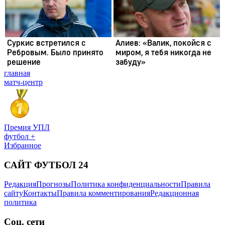
главная
матч-центр
Премия УПЛ
футбол +
Избранное
САЙТ ФУТБОЛ 24
Редакция
Прогнозы
Политика конфиденциальности
Правила
сайту
Контакты
Правила комментирования
Редакционная
политика
Соц. сети