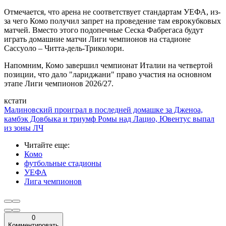
Отмечается, что арена не соответствует стандартам УЕФА, из-
за чего Комо получил запрет на проведение там еврокубковых
матчей. Вместо этого подопечные Сеска Фабрегаса будут
играть домашние матчи Лиги чемпионов на стадионе
Сассуоло – Читта-дель-Триколори.
Напомним, Комо завершил чемпионат Италии на четвертой
позиции, что дало "лариджани" право участия на основном
этапе Лиги чемпионов 2026/27.
кстати
Малиновский проиграл в последней домашке за Дженоа,
камбэк Довбыка и триумф Ромы над Лацио, Ювентус выпал
из зоны ЛЧ
Читайте еще
:
Комо
футбольные стадионы
УЕФА
Лига чемпионов
0
Комментировать