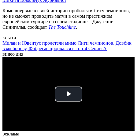
Микита Ковальчук
Журналист
Комо впервые в своей истории пробился в Лигу чемпионов,
но не сможет проводить матчи в самом престижном
европейском турнире на своем стадионе – Джузеппе
Синигалья, сообщает
The Touchline
.
кстати
Милан и Ювентус пролетели мимо Лиги чемпионов, Довбик
взял бронзу, Фабрегас прорвался в топ-4 Серии А
видео дня
Play
Video
реклама