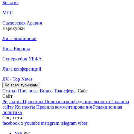
Бельгия
МЛС
Саудовская Аравия
Еврокубки
Лига чемпионов
Лига Европы
Суперкубок УЕФА
Лига конференций
ЛЧ - Top News
Ко всем турнирам
Статьи
Прогнозы
Видео
Трансферы
Сайт
Сайт
Редакция
Прогнозы
Политика конфиденциальности
Правила
сайту
Контакты
Правила комментирования
Редакционная
политика
Соц. сети
facebook
x
youtube
instagram
telegram
viber
Укр
Рус