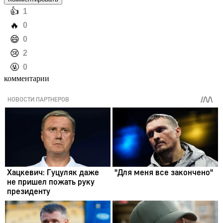
️👍
1
️🔥
0
️😄
0
️😢
2
️🤬
0
комментарии