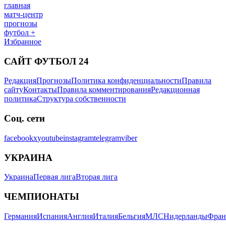
главная
матч-центр
прогнозы
футбол +
Избранное
САЙТ ФУТБОЛ 24
Редакция
Прогнозы
Политика конфиденциальности
Правила
сайту
Контакты
Правила комментирования
Редакционная
политика
Структура собственности
Соц. сети
facebook
x
youtube
instagram
telegram
viber
УКРАИНА
Украина
Первая лига
Вторая лига
ЧЕМПИОНАТЫ
Германия
Испания
Англия
Италия
Бельгия
МЛС
Нидерланды
Фран