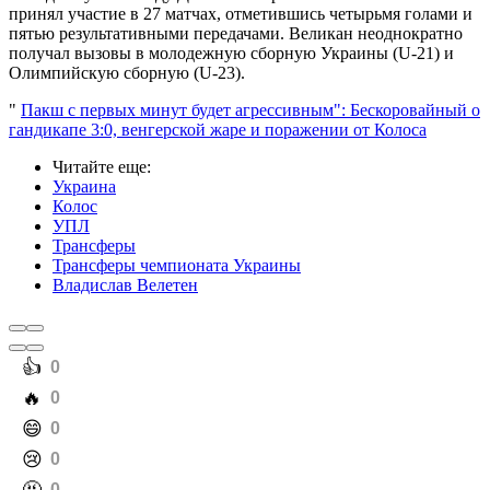
принял участие в 27 матчах, отметившись четырьмя голами и
пятью результативными передачами. Великан неоднократно
получал вызовы в молодежную сборную Украины (U-21) и
Олимпийскую сборную (U-23).
"
Пакш с первых минут будет агрессивным": Бескоровайный о
гандикапе 3:0, венгерской жаре и поражении от Колоса
Читайте еще
:
Украина
Колос
УПЛ
Трансферы
Трансферы чемпионата Украины
Владислав Велетен
️👍
0
️🔥
0
️😄
0
️😢
0
0