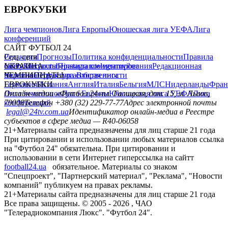
ЕВРОКУБКИ
Лига чемпионов
Лига Европы
Юношеская лига УЕФА
Лига
конференций
САЙТ ФУТБОЛ 24
Редакция
Соц. сети
Прогнозы
Политика конфиденциальности
Правила
сайту
facebook
УКРАИНА
Контакты
x
youtube
Правила комментирования
instagram
telegram
viber
Редакционная
политика
Украина
ЧЕМПИОНАТЫ
Первая лига
Структура собственности
Вторая лига
Германия
ЕВРОКУБКИ
Испания
Англия
Италия
Бельгия
МЛС
Нидерланды
Фран
Лига чемпионов
Онлайн-медиа «Футбол 24»
Лига Европы
пл. Галицкая, дом. 15, м. Львов,
Юношеская лига УЕФА
Лига
конференций
79008
Телефон +380 (32) 229-77-77
Адрес электронной почты
legal@24tv.com.ua
Идентификатор онлайн-медиа в Реестре
субъектов в сфере медиа — R40-06058
21+
Материалы сайта предназначены для лиц старше 21 года
При цитировании и использовании любых материалов ссылка
на "Футбол 24" обязательна. При цитировании и
использовании в сети Интернет гиперссылка на сайтт
football24.ua
обязательное. Материалы со знаком
"Спецпроект", "Партнерский материал", "Реклама", "Новости
компаний" публикуем на правах рекламы.
21+
Материалы сайта предназначены для лиц старше 21 года
Все права защищены. © 2005 -
2026
, ЧАО
"Телерадиокомпания Люкс". "Футбол 24".