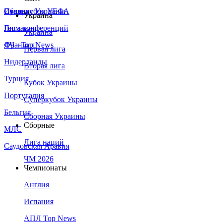
Сборная Украины
Италия
Суперкубок УЕФА
Украина
Германия
Лига конференций
Украина
Франция
ЛЧ - Top News
Первая лига
Нидерланды
Вторая лига
Турция
Кубок Украины
Португалия
Суперкубок Украины
Бельгия
Сборная Украины
Сборные
МЛС
Лига наций
Саудовская Аравия
ЧМ 2026
Чемпионаты
Англия
Испания
АПЛ Top News