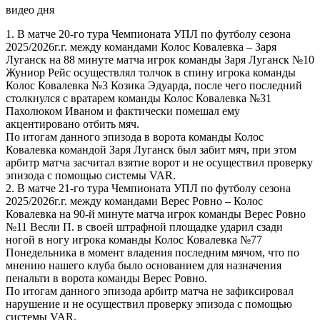
видео дня
1. В матче 20-го тура Чемпионата УПЛ по футболу сезона
2025/2026г.г. между командами Колос Ковалевка – Заря
Луганск на 88 минуте матча игрок команды Заря Луганск №10
Жуниор Рейс осуществлял толчок в спину игрока команды
Колос Ковалевка №3 Козика Эдуарда, после чего последний
столкнулся с вратарем команды Колос Ковалевка №31
Пахолюком Иваном и фактически помешал ему
акцентировано отбить мяч.
По итогам данного эпизода в ворота команды Колос
Ковалевка командой Заря Луганск был забит мяч, при этом
арбитр матча засчитал взятие ворот и не осуществил проверку
эпизода с помощью системы VAR.
2. В матче 21-го тура Чемпионата УПЛ по футболу сезона
2025/2026г.г. между командами Верес Ровно – Колос
Ковалевка на 90-й минуте матча игрок команды Верес Ровно
№11 Весли П. в своей штрафной площадке ударил сзади
ногой в ногу игрока команды Колос Ковалевка №77
Понедельника в момент владения последним мячом, что по
мнению нашего клуба было основанием для назначения
пенальти в ворота команды Верес Ровно.
По итогам данного эпизода арбитр матча не зафиксировал
нарушение и не осуществил проверку эпизода с помощью
системы VAR.