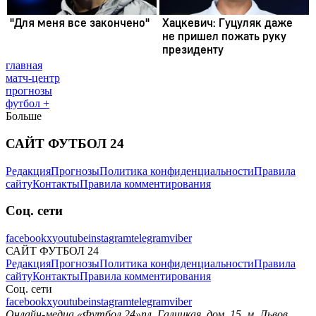
главная
матч-центр
прогнозы
футбол +
Больше
САЙТ ФУТБОЛ 24
Редакция
Прогнозы
Политика конфиденциальности
Правила
сайту
Контакты
Правила комментирования
Соц. сети
facebook
x
youtube
instagram
telegram
viber
САЙТ ФУТБОЛ 24
Редакция
Прогнозы
Политика конфиденциальности
Правила
сайту
Контакты
Правила комментирования
Соц. сети
facebook
x
youtube
instagram
telegram
viber
Онлайн-медиа «Футбол 24»
пл. Галицкая, дом. 15, м. Львов,