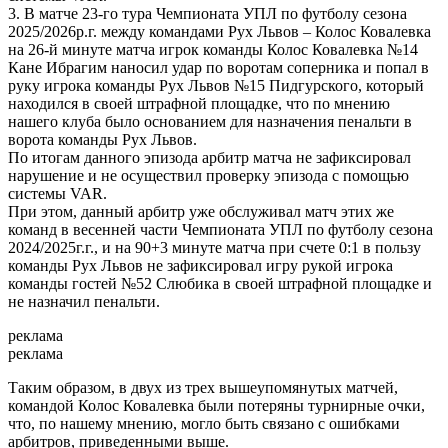
3. В матче 23-го тура Чемпионата УПЛ по футболу сезона
2025/2026р.г. между командами Рух Львов – Колос Ковалевка
на 26-й минуте матча игрок команды Колос Ковалевка №14
Кане Ибрагим наносил удар по воротам соперника и попал в
руку игрока команды Рух Львов №15 Пидгурского, который
находился в своей штрафной площадке, что по мнению
нашего клуба было основанием для назначения пенальти в
ворота команды Рух Львов.
По итогам данного эпизода арбитр матча не зафиксировал
нарушение и не осуществил проверку эпизода с помощью
системы VAR.
При этом, данный арбитр уже обслуживал матч этих же
команд в весенней части Чемпионата УПЛ по футболу сезона
2024/2025г.г., и на 90+3 минуте матча при счете 0:1 в пользу
команды Рух Львов не зафиксировал игру рукой игрока
команды гостей №52 Слюбика в своей штрафной площадке и
не назначил пенальти.
реклама
реклама
Таким образом, в двух из трех вышеупомянутых матчей,
командой Колос Ковалевка были потеряны турнирные очки,
что, по нашему мнению, могло быть связано с ошибками
арбитров, приведенными выше.