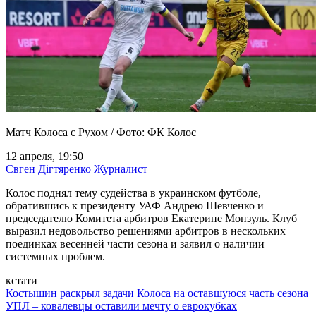
Матч Колоса с Рухом / Фото: ФК Колос
12 апреля, 19:50
Євген Дігтяренко
Журналист
Колос поднял тему судейства в украинском футболе,
обратившись к президенту УАФ Андрею Шевченко и
председателю Комитета арбитров Екатерине Монзуль. Клуб
выразил недовольство решениями арбитров в нескольких
поединках весенней части сезона и заявил о наличии
системных проблем.
кстати
Костышин раскрыл задачи Колоса на оставшуюся часть сезона
УПЛ – ковалевцы оставили мечту о еврокубках