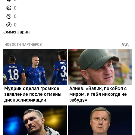
️😄
0
️😢
0
️🤬
0
комментарии