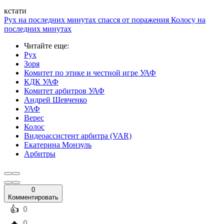
кстати
Рух на последних минутах спасся от поражения Колосу на
последних минутах
Читайте еще
:
Рух
Зоря
Комитет по этике и честной игре УАФ
КДК УАФ
Комитет арбитров УАФ
Андрей Шевченко
УАФ
Верес
Колос
Видеоассистент арбитра (VAR)
Екатерина Монзуль
Арбитры
0
Комментировать
️👍
0
️🔥
0