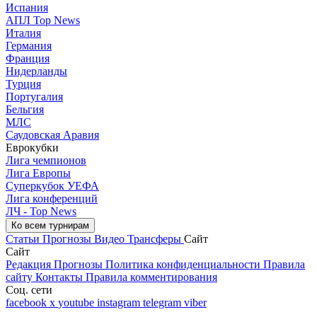
Испания
АПЛ Top News
Италия
Германия
Франция
Нидерланды
Турция
Португалия
Бельгия
МЛС
Саудовская Аравия
Еврокубки
Лига чемпионов
Лига Европы
Суперкубок УЕФА
Лига конференций
ЛЧ - Top News
Ко всем турнирам
Статьи
Прогнозы
Видео
Трансферы
Сайт
Сайт
Редакция
Прогнозы
Политика конфиденциальности
Правила
сайту
Контакты
Правила комментирования
Соц. сети
facebook
x
youtube
instagram
telegram
viber