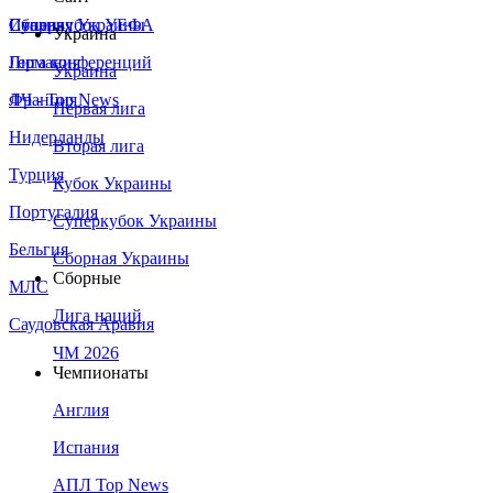
Сборная Украины
Италия
Суперкубок УЕФА
Украина
Германия
Лига конференций
Украина
Франция
ЛЧ - Top News
Первая лига
Нидерланды
Вторая лига
Турция
Кубок Украины
Португалия
Суперкубок Украины
Бельгия
Сборная Украины
Сборные
МЛС
Лига наций
Саудовская Аравия
ЧМ 2026
Чемпионаты
Англия
Испания
АПЛ Top News